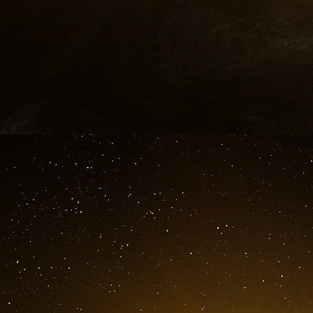
Au milieu des années 1980, il effectuait de f
l’Europe et le Moyen-Orient.
Il aurait alors dé
dans les services de renseignement. Il
entrepreneurs du secteur de la défense, des fin
petite amie, le magnat des médias Robert M
marchand d’armes saoudien Adnan Khash
l’affaire Iran-Contra en servant d’intermé
américaines acheminées via Israël vers l’Ira
Sur cette photo prise le 19 octobre 2017, le p
quartier de Sea Gate, dans l’arrondissement 
New York se profile au loin.