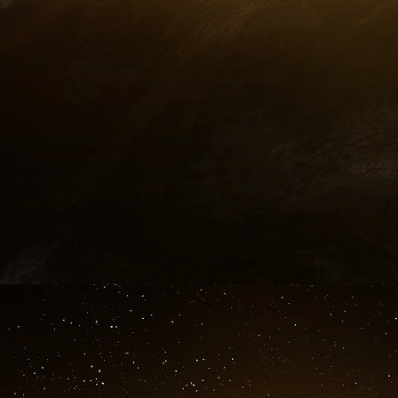
nom d’Epstein. La plaque a été retirée lorsqu’il
Le mois dernier, Rosovsky a été impliqué pour l
Une transcription du tribunal a été publiée, d
Rosovsky avait reçu un « massage » – un 
sexuelle – dans la maison d’Epstein.
L’entrée attribuée à Rosovsky dans le liv
dominant. « Pour l’homme qui a presque tout –
en écriture cursive, à côté de deux images en co
sein).
Cet album d’anniversaire figure désormais d
pourrait faire des vagues dans les bataille
représentants débattent de la suite à donner,
relations d’Epstein.
The Times of Israël