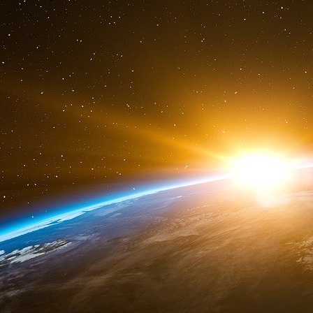
lauréats du prix Nobel
Murray Gell-Mann
e
biologiste
Martin Nowak
, ainsi que l’influent
viennent compléter le groupe.
Nombre de ceux qui avaient autrefois fait
s’expliquer ou à prendre leurs distances par r
indiqué avoir été « trompé » par Epstein, qui 
Dershowitz, pour sa part, a minimisé la relation
nié toute malversation.
Black a qualifié cette association de « terri
profondément cette relation. D’autres, parm
d’éminents scientifiques, ont d’abord reconnu
puis condamné son comportement.
Rosovsky, qui avait fui les nazis, était un pilie
des décennies durant, notamment en encourag
décédé en 2022 à l’âge de 95 ans sans avoi
portées contre Epstein. Des décennies plus t
bâtiment Hillel de Harvard, le Rosovsky Hall, qui