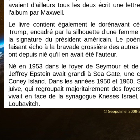
avaient d’ailleurs tous les deux écrit une let
l’album par Maxwell.
Le livre contient également le dorénavant c
Trump, encadré par la silhouette d’une femme
la signature du président américain. Le poè
faisant écho à la bravade grossière des autres
ont depuis nié qu’il en avait été l’auteur.
Né en 1953 dans le foyer de Seymour et de Pa
Jeffrey Epstein avait grandi à Sea Gate, une 
Coney Island. Dans les années 1950 et 1960, 
juive, qui regroupait majoritairement des foye
vivait en face de la synagogue Kneses Israel,
Loubavitch.
© Geopolintel 2009-2
Selon la biographie « Filthy Rich » publiée en
et ils disaient conserver garder le souvenir d
mathématiques et au piano. Une grande partie
pendant la Shoah.