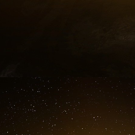
À côté de ces histoires de jeunesse, 
puissantes personnalités juives de l’entoura
L’hommage de
Wexner
, important donateur e
fondateur de L Brands, la société derrière 
magasins, illustre ses relations bien document
suscité l’angoisse parmi les nombreux profes
prestigieuses qui portent encore son nom.
Dans une lettre,
Alan Dershowitz
, célèbre pro
ton de la plaisanterie, d’avoir persuadé Van
détourner l’attention d’Epstein dans un article
Clinton
. Le magnat du capital-investissement
d’autres institutions juives, signe son homma
Epstein au pêcheur d’Ernest Hemingway dans «
Une autre lettre provient du magnat de l’im
ancien président de la Conférence des présid
américaines.
Peter Mandelson
, diplomate b