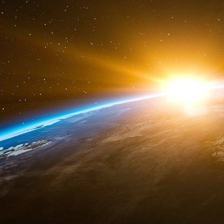
Dans l’album, plusieurs lettres proviennent 
camaraderie qui existait entre ces garçons qu
de Sea Gate. Des souvenirs présentés avec
également entrevoir des schémas qui, plus tard, 
Une lettre évoque les frasques d’Epstein lors d’
Concord, un complexe touristique des Catskills,
siècle. Epstein et ses amis, selon la lettre, o
le feu à une chambre et lancé de la nourritur
farce d’Epstein se faisant passer pour un rabb
récompense étant décrite comme une chance de