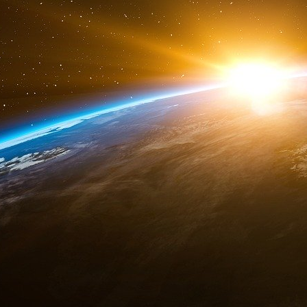
juif » était Yudel, une forme yiddish de Jud
piano, Epstein jouait de l’accordéon. Une lettr
cet instrument lors de sa propre bar-mitzvah e
autre page, une photo d’Epstein en train de j
mitzvah d’Aaron Brown ».
Un bref souvenir du père d’Epstein mentionne 
1985 pour rendre visite à des proches. Un voyag
Juifs américains à Israël, même s’il s’agissait 
beaucoup moins développé qu’aujourd’hui. Le r
de Tel Aviv et à l’hôtel King David de Jérusal
pour nous faire visiter les environs ».
Cette période de la vie d’Epstein avait coïnc
internationales. En 1981, il avait fondé Inte
conseil qu’il décrivait comme une opération 
travaillant parfois pour des gouvernements ou
escrocs eux-mêmes.