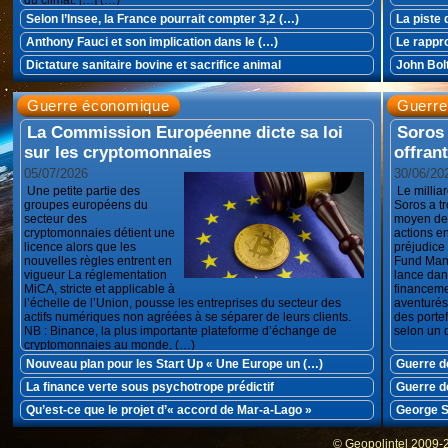
du climat. […] (…)
Selon l’Insee, la France pourrait compter 3,2 (…)
La piste 
Anthony Fauci et son implication dans le (…)
Le rappr
Dictature sanitaire bovine et sacrifice animal
John Bolt
Guerre économique
Guerre 
La Commission Européenne dicte sa loi
Soros 
sur les cryptomonnaies
offran
05/07/2026
30/06/20
Une petite partie des
Le millia
groupes européens du
Soros a t
secteur des
moyen de t
cryptomonnaies détient une
actions en
licence alors que les
préjudice
nouvelles règles entrent en
Fund Man
vigueur La réglementation
lance dan
MiCA, stricte et applicable à
financeme
l’échelle de l’Union, pousse les entreprises du secteur des
aventurés.
actifs numériques non agréées à se séparer de leurs clients.
des portef
NB : Binance, la plus importante plateforme d’échange de
selon un 
cryptomonnaies au monde, (…)
Nouveau plan pour les Start Up « Une Europe un (…)
Guerre de
La finance verte sous psychotrope prédictif
Guerre d
Qu’est-ce que le projet d’« accord de Mar-a-Lago »
George S
© Geopolintel 2009-2