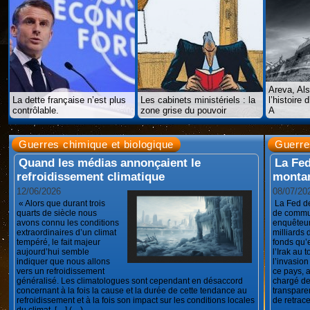
Areva, Als
La dette française n’est plus
Les cabinets ministériels : la
l’histoire 
contrôlable.
zone grise du pouvoir
A
Guerres chimique et biologique
Guerre
Quand les médias annonçaient le
La Fed
refroidissement climatique
montan
12/06/2026
08/07/20
« Alors que durant trois
La Fed d
quarts de siècle nous
de commu
avons connu les conditions
enquêteur
extraordinaires d’un climat
milliards 
tempéré, le fait majeur
fonds qu’e
aujourd’hui semble
l’Irak au 
indiquer que nous allons
l’invasio
vers un refroidissement
ce pays, 
généralisé. Les climatologues sont cependant en désaccord
chargé de
concernant à la fois la cause et la durée de cette tendance au
transpare
refroidissement et à la fois son impact sur les conditions locales
de retrace