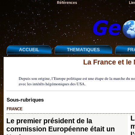
Références
Lie
ACCUEIL
THEMATIQUES
FR
La France et le
Depuis son origine, l’Europe politique est une étape de la marche du 
avec les intérêts hégémoniques des USA.
Sous-rubriques
FRANCE
L
Le premier président de la
m
commission Européenne était un
l