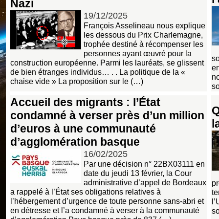
Nazi
19/12/2025
François Asselineau nous explique
les dessous du Prix Charlemagne,
trophée destiné à récompenser les
personnes ayant œuvré pour la
so
construction européenne. Parmi les lauréats, se glissent
e
de bien étranges individus… . . La politique de la «
no
chaise vide » La proposition sur le (…)
so
Accueil des migrants : l’État
Q
condamné à verser près d’un million
l
d’euros à une communauté
d’agglomération basque
16/02/2025
Par une décision n° 22BX03111 en
date du jeudi 13 février, la Cour
administrative d’appel de Bordeaux
p
a rappelé à l’État ses obligations relatives à
te
l’hébergement d’urgence de toute personne sans-abri et
l’
en détresse et l’a condamné à verser à la communauté
s