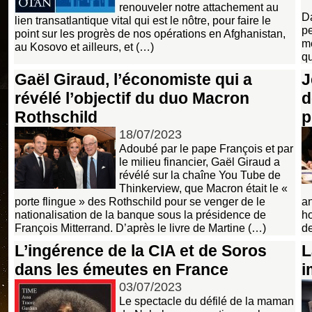
renouveler notre attachement au
Da
lien transatlantique vital qui est le nôtre, pour faire le
pe
point sur les progrès de nos opérations en Afghanistan,
me
au Kosovo et ailleurs, et (…)
qu
Gaël Giraud, l’économiste qui a
J
révélé l’objectif du duo Macron
d
Rothschild
p
18/07/2023
Adoubé par le pape François et par
le milieu financier, Gaël Giraud a
révélé sur la chaîne You Tube de
Thinkerview, que Macron était le «
porte flingue » des Rothschild pour se venger de le
an
nationalisation de la banque sous la présidence de
ho
François Mitterrand. D’après le livre de Martine (…)
d
L’ingérence de la CIA et de Soros
L
dans les émeutes en France
i
03/07/2023
Le spectacle du défilé de la maman