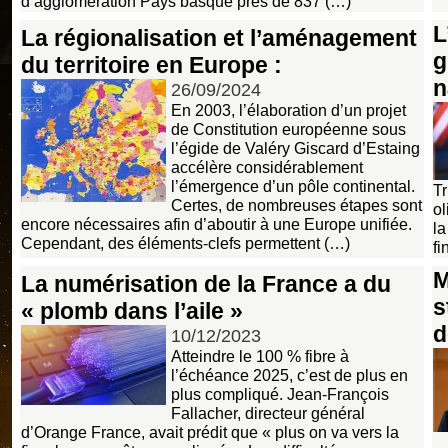
d’agglomération Pays basque près de 837 (…)
L
La régionalisation et l’aménagement
g
du territoire en Europe :
n
26/09/2024
En 2003, l’élaboration d’un projet
de Constitution européenne sous
l’égide de Valéry Giscard d’Estaing
accélère considérablement
l’émergence d’un pôle continental.
Tr
Certes, de nombreuses étapes sont
ol
encore nécessaires afin d’aboutir à une Europe unifiée.
la
Cependant, des éléments-clefs permettent (…)
fi
M
La numérisation de la France a du
s
« plomb dans l’aile »
d
10/12/2023
Atteindre le 100 % fibre à
l’échéance 2025, c’est de plus en
plus compliqué. Jean-François
Fallacher, directeur général
d’Orange France, avait prédit que « plus on va vers la