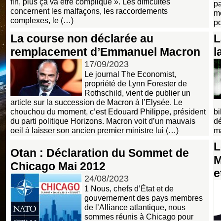
fin, plus ça va être compliqué ». Les difficultés
pa
concernent les malfaçons, les raccordements
mo
complexes, le (…)
po
La course non déclarée au
L
remplacement d’Emmanuel Macron
l
17/09/2023
Le journal The Economist,
propriété de Lynn Forester de
Rothschild, vient de publier un
article sur la succession de Macron à l’Elysée. Le
chouchou du moment, c’est Edouard Philippe, président
bi
du parti politique Horizons. Macron voit d’un mauvais
dé
oeil à laisser son ancien premier ministre lui (…)
ma
L
Otan : Déclaration du Sommet de
M
Chicago Mai 2012
e
24/08/2023
1 Nous, chefs d’État et de
gouvernement des pays membres
de l’Alliance atlantique, nous
sommes réunis à Chicago pour