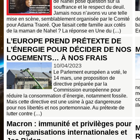
de Nahel pose question sur la
souffrance et le respect du deuil.
Jamais nous n’avons vu une telle
mise en scène, semblablement organisée par le Comité
de
pour Adama Traoré. Que faisait cette famille aux cotés
ba
de la maman de Nahel ? La réponse en Une du (…)
E
L’EUROPE PREND PRÉTEXTE DE
L’ÉNERGIE POUR DÉCIDER DE NOS
M
LOGEMENTS… À NOS FRAIS
10/04/2023
Le Parlement européen a voté, le
14 mars, une proposition de
directive préparée par la
ne
Commission européenne pour
me
réduire la consommation d’énergie, notamment fossile.
co
Mais cette directive est une usine à gaz dangereuse
il
pour nos libertés et nos portemonnaie. Au prétexte de
lutter contre (…)
Macron : immunité et privilèges pour
M
les organisations internationales et
R