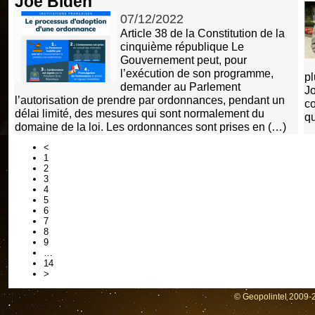
Joe Biden
07/12/2022
Article 38 de la Constitution de la
cinquième république Le
Gouvernement peut, pour
l’exécution de son programme,
pl
demander au Parlement
Jo
l’autorisation de prendre par ordonnances, pendant un
co
délai limité, des mesures qui sont normalement du
qu
domaine de la loi. Les ordonnances sont prises en (…)
<
1
2
3
4
5
6
7
8
9
…
14
>
© Geopolintel 2009-2