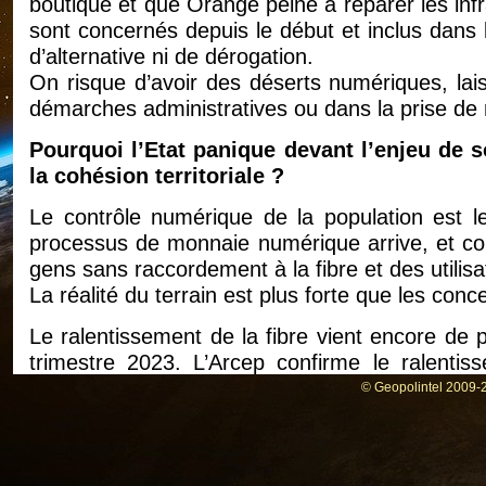
boutique et que Orange peine à réparer les inf
sont concernés depuis le début et inclus dans 
d’alternative ni de dérogation.
On risque d’avoir des déserts numériques, lais
démarches administratives ou dans la prise de
Pourquoi l’Etat panique devant l’enjeu de s
la cohésion territoriale ?
Le contrôle numérique de la population est l
processus de monnaie numérique arrive, et com
gens sans raccordement à la fibre et des utilisa
La réalité du terrain est plus forte que les con
Le ralentissement de la fibre vient encore de 
trimestre 2023. L’Arcep confirme le ralentis
ralentissement du rythme des déploiements en f
© Geopolintel 2009-2
du premier semestre 2023, se confirme » .
C’est sans surprise que cette baisse intervient, 
savaient que ce projet se heurterait à ces diff