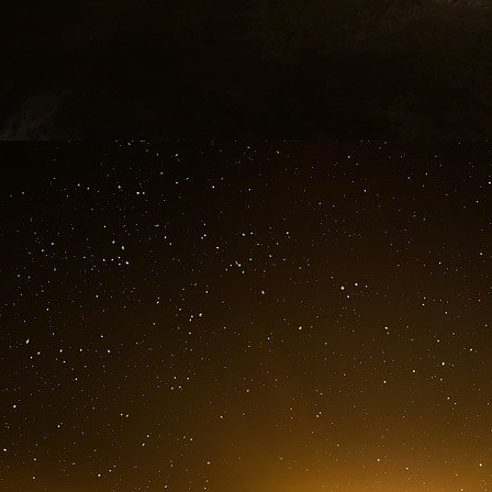
pas que le projet est mauvais mais que son 
contexte de la gestion des caisses de l’Etat.
C’est ce qui arrive quand on balance l’argent 
euros de nos impôts pour financer les pays eu
rajoute les financements partis en fumée 
françaises qui paient les pots cassés. Le p
délaisser les financements des infrastructure
lobbies de l’armement et du complexe pharmac
crise Covid de 2020.
Si le processus d’extension de la fibre reprend 
le projet, c’est encore l’Etat qui va venir à 
supplémentaire. Le 100% fibre pour 2025 peut a
l’Etat se retourne contre Orange avec des 
l’opérateur va se trouver dans une situation finan
Le gouvernement va « mettre en place une so
génie civil pour ces raccordements, grâce a
dernière portera l’investissement et louera l’inf
L’autre solution sera de mettre le pistolet sur