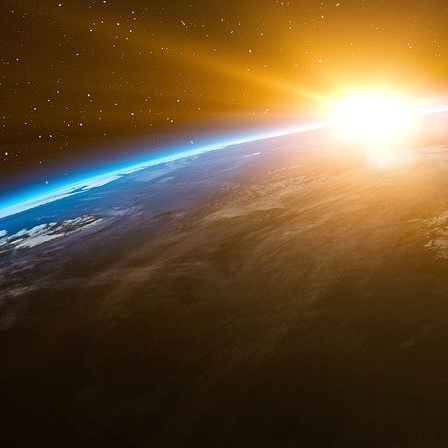
représente une manne financière extraordinaire
La flambée du cours du cuivre, sur les dern
devant la mine d’or que représentent les infra
de la totalité du cuivre représente près de 8,8 
une mine de cuivre » il devra plier devant les i
fibre pour 2025, sinon il subira la foudre de Ju
Geopolintel décembre 2025