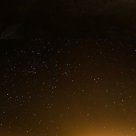
2003 que son esprit était tourné vers la fonct
rasait » tous les matins, dans une phrase mémo
Ce commentaire a marqué le début de sa longu
patron, Jacques Chirac, ce qu’il a fait en 20
Français n’élisent un successeur à leur prési
succéder à Emmanuel Macron éclate également 
La Constitution française n’autorise un présid
(même si, après avoir quitté ses fonctions 
M. Macron pourrait présenter une nouvelle candi
encore beaucoup de temps pour essayer de re
signe de lassitude pour son travail, ni de r
promis de continuer à gouverner « jusqu’au der
Pourtant, les successeurs potentiels au sein 
parfaitement conscients non seulement qu’il n’
eux, mais aussi qu’ils ne peuvent pas s’y pre
Tout le monde a à l’esprit la nécessité de tro
droite dure de Marine Le Pen, que M. Macron 
tour de scrutin pour la présidence.