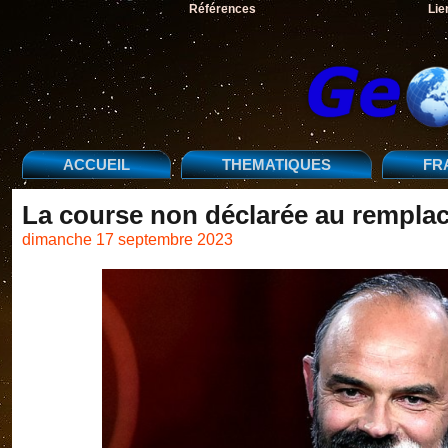
Références
Lie
ACCUEIL
THEMATIQUES
FR
La course non déclarée au rempl
dimanche 17 septembre 2023