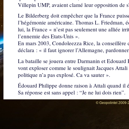
Villepin UMP, avaient clamé leur opposition de s
Le Bilderberg doit empêcher que la France puisse
l’hégémonie américaine. Thomas L. Friedman, édi
lui, la France « n’est pas seulement une alliée irr
l’ennemie des Etats-Unis ».
En mars 2003, Condoleezza Rice, la conseillère d
déclara : « il faut ignorer l’Allemagne, pardonner
La bataille se jouera entre Darmanin et Edouard Ph
vont exploser comme le soulignait Jacques Attali 
politique n’a pas explosé. Ca va sauter ».
Édouard Philippe donne raison à Attali quand il 
Sa réponse est sans appel : “Je ne lui dois rien”.
© Geopolintel 2009-2
Les candidats peuvent-ils empêcher Marine 
Quatre ans avant de se présenter à la préside