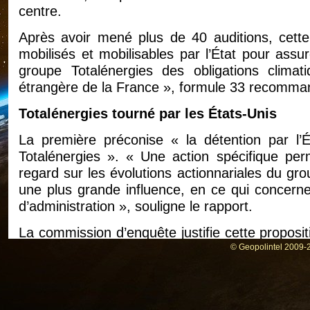
centre.
Après avoir mené plus de 40 auditions, cett
mobilisés et mobilisables par l’État pour assu
groupe Totalénergies des obligations climati
étrangère de la France », formule 33 recommand
Totalénergies tourné par les États-Unis
La première préconise « la détention par l’É
Totalénergies ». « Une action spécifique perm
regard sur les évolutions actionnariales du gro
une plus grande influence, en ce qui concerne
d’administration », souligne le rapport.
La commission d’enquête justifie cette proposi
pèsent sur la souveraineté énergétique de la F
© Geopolintel 2009-2
structure de l’actionnariat de Totalénergies »,
nécessité d’accompagner une major europ
énergétique ».