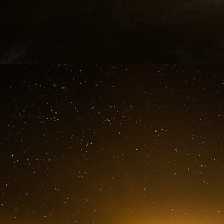
L’hypothèse de voir Totalénergies délocaliser 
réagir le Sénat », explique le sénateur écol
commission présidée par son homologue LR Ro
Le rapport juge également nécessaire de « his
rapport aux autres pays européens, en propos
énergétiques sous sanctions européennes et 
possible des importations de GNL russe en Fran
Gaz issu de champs sibériens
Le GNL, gaz liquide acheminé par navires, est
l’invasion de l’Ukraine et l’assèchement des
gazoducs terrestres. Totalénergies importe d
Sibérie.
Le rapport demande également « l’arrêt des n
projets en cours impliquant des entreprises fr
en Azerbaïdjan », par ailleurs pays hôte de l
(Cop 29) en novembre, rappelle l’AFP.