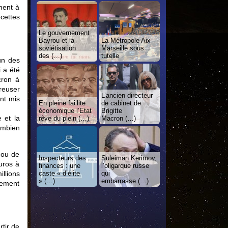
ement à
ecettes
Le gouvernement
Bayrou et la
La Métropole Aix-
soviétisation
Marseille sous
des (…)
tutelle
 un des
i a été
cron à
creuser
L’ancien directeur
ont mis
En pleine faillite
de cabinet de
économique l’Etat
Brigitte
 et la
rêve du plein (…)
Macron (…)
Combien
 ou de
Inspecteurs des
Suleiman Kerimov,
euros à
finances : une
l’oligarque russe
caste « d’élite
qui
llions
» (…)
embarrasse (…)
ncement
rtir de