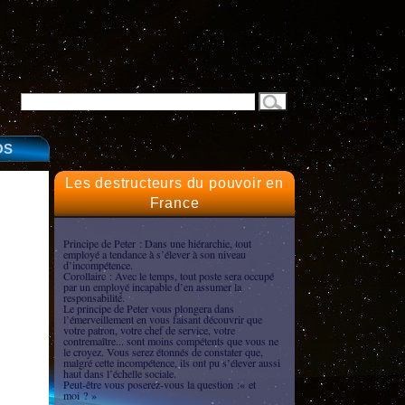
OS
Les destructeurs du pouvoir en
France
Principe de Peter : Dans une hiérarchie, tout
employé a tendance à s’élever à son niveau
d’incompétence.
Corollaire : Avec le temps, tout poste sera occupé
par un employé incapable d’en assumer la
responsabilité.
Le principe de Peter vous plongera dans
l’émerveillement en vous faisant découvrir que
votre patron, votre chef de service, votre
contremaître... sont moins compétents que vous ne
le croyez. Vous serez étonnés de constater que,
malgré cette incompétence, ils ont pu s’élever aussi
haut dans l’échelle sociale.
Peut-être vous poserez-vous la question :« et
moi ? »