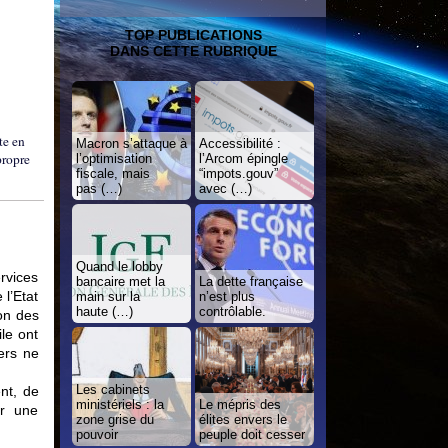
TOP PUBLICATIONS
DANS CETTE RUBRIQUE
te en
Macron s’attaque à
Accessibilité :
propre
l’optimisation
l’Arcom épingle
fiscale, mais
“impots.gouv”
pas (…)
avec (…)
Quand le lobby
ervices
bancaire met la
La dette française
 l’Etat
main sur la
n’est plus
haute (…)
contrôlable.
on des
le ont
ers ne
Les cabinets
nt, de
ministériels : la
Le mépris des
ir une
zone grise du
élites envers le
pouvoir
peuple doit cesser