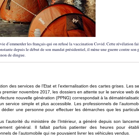
vie d’emmerder les français qui on refusé la vaccination Covid. Cette révélation fai
onstante depuis le début de son mandat présidentiel, il mène une guerre contre son 
gnon de dingue.
n des services de l’Etat et l’externalisation des cartes grises. Les s
u premier novembre 2017, les dossiers en attente sur le service web de
ecture nouvelle génération (PPNG) correspondait à la dématérialisati
un service simple et plus accessible. Les professionnels de l’automobi
 dédier une personne pour effectuer les démarches que les particuli
us l’autorité du ministère de l’Intérieur, a généré depuis son lanceme
ment général. Il fallait parfois patienter des heures pour établ
onnels de l’automobile qui ne pouvaient livrer les véhicules vendus.