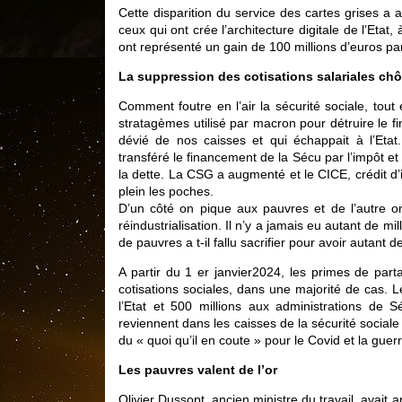
Cette disparition du service des cartes grises a 
ceux qui ont crée l’architecture digitale de l’Etat
ont représenté un gain de 100 millions d’euros pa
La suppression des cotisations salariales ch
Comment foutre en l’air la sécurité sociale, tout
stratagèmes utilisé par macron pour détruire le fi
dévié de nos caisses et qui échappait à l’Etat
transféré le financement de la Sécu par l’impôt et
la dette. La CSG a augmenté et le CICE, crédit d’
plein les poches.
D’un côté on pique aux pauvres et de l’autre on
réindustrialisation. Il n’y a jamais eu autant de m
de pauvres a t-il fallu sacrifier pour avoir autant d
A partir du 1 er janvier2024, les primes de part
cotisations sociales, dans une majorité de cas. Le 
l’Etat et 500 millions aux administrations de S
reviennent dans les caisses de la sécurité social
du « quoi qu’il en coute » pour le Covid et la guer
Les pauvres valent de l’or
Olivier Dussopt, ancien ministre du travail, avait