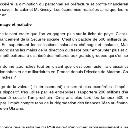
accéléré la diminution du personnel en préfecture et profité financièr
, à savoir, le cabinet McKinsey. Les économies réalisées ainsi que les r
r an.
ômage et maladie
 en faisant croire que l’on va gagner plus sur la fiche de paye. C’est
nancement de la Sécurité sociale. C’est un pactole de 500 milliards qu
. En supprimant les cotisations salariales chômage et maladie, Ma
 donc dans les mains de la direction du trésor pour emprunter plus et 
impôt patronal a distribué des milliards aux grands groupes qui s’en s
 donne aux riches tout en disant que c’est pour aider la croissance
illionnaires et de milliardaires en France depuis l’élection de Macron. 
e riches ?
age de la valeur ( l’intéressement) ne seront plus exonérées d’impôt
dispositif, très utilisé par les entreprises, rapportera 200 millions d’
écurité sociale l’an prochain. Cinq ans plus tard les fameux 500 mi
e par l’impôt compte tenu de la dégradation des finances liées au fina
re en Ukraine.
 annoncé que la réforme du RSA devait s’appliquer progressivement à pa