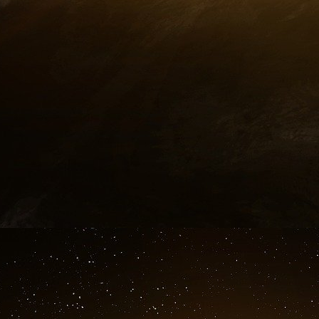
détenues par les établissements et les profess
aujourd’hui la possibilité de développer une
médecine personnalisée et participative, à supp
D’abord, enrichir les bases de données, pou
facettes du parcours de soins.
Faciliter ensuite les autorisations de trait
Le troisième levier est le plus passionnant : il
infrastructure de données de santé exploitées
innovants, notamment l’intelligence artific
construire tout simplement l’une des plus gra
Forts de ces actifs, nous développerons mas
conditions réelles. Vous le savez mieux que
recèle des potentialités inouïes pour amélio
l’utilisation des données n’ajoute pas simp
épidémiologistes. Elle va révolutionner les pr
de santé, mais aussi les parcours de soin. E
développer des produits et des services – com