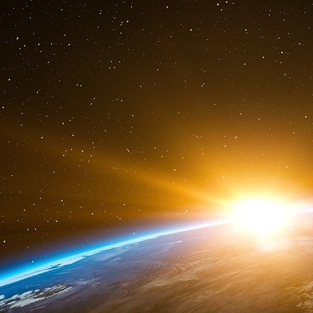
le patient pourra s’approprier plus activement. 
aux avant-postes et organiser l’accès à ces do
La troisième ambition que je veux porter ave
de notre tissu industriel.
Notre stratégie vise à ancrer durablement la 
territoires en créant des écosystèmes de visibil
Donner tout d’abord une nouvelle ambition à no
dans les prochains jours, après concertation av
phase IV des pôles de compétitivité, afin de re
400M dans les projets collaboratifs issus des pô
Mobiliser ensuite les outils du Programme d’
d’investissement au service du secteur de la sa
Nous profitons de ce CSIS pour lancer 
destination des entreprises de santé, Inno
Sanofi. Nous redynamisons également le f