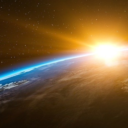
le marché en moins de 180 jours. Le gouverne
2022.
Deuxième ambition de ce CSIS :
décloisonne
et encourager les liens avec les industries 
Il y a une dizaine d’années, une révolution te
des
biotechnologies et des biothérapies
. L
qu’elle pouvait de ce changement de paradi
e
sommes sur la bonne voie en occupant le 3
ra
en nombre de produits en développement. Il ne 
place.
De fait, la France a tous les atouts en main p
commencer par l’excellence de sa recherche et
Chaque année, la recherche en biologie et sant
par l’Agence nationale de la recherche.
45%
d’entreprise innovante iLab concerne
biotechnologies et de l’e-santé. Sur 5 € de r
secteur de la santé.