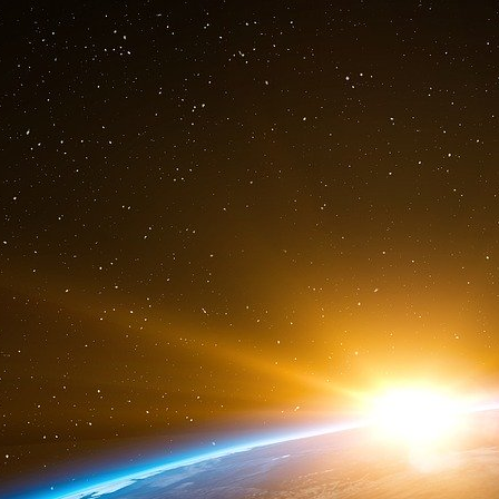
c’est vrai, le soin s’inscrit toujours dans une re
Mais quand on parle de médecine person
prélèvements de cellules qui sont traitées puis
Pour favoriser le développement des MTI,
délais de production et d’industrialisation
,
de fast track.
Ces nouvelles thérapies, nous les accueillons d
J’ai dit que nous allions réduire les délais p
recherche, construire de vraies politiques de f
dialogue entre les pouvoirs publics et les indu
forte et simple : instaurer un dialogue plus stabl
industriels et les acteurs du système de santé
évoluer notre système de santé dans la bonne d
Ce dialogue doit d’abord reposer sur un eng
faveur de la sécurité - sécurité des patients, s
enseignements passés, nous avons déjà fait de