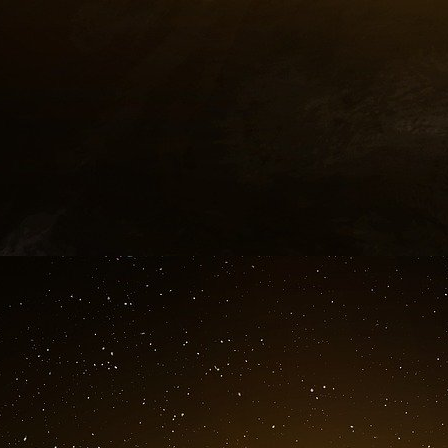
Notre potentiel est donc considérable. Mais il
géniales qui illuminent la vie d’un chercheur
société. Les grands savants, on ne les 
désintéressé de la science, mais parce qu’il
progrès qui intéresse toute la société. Un pro
changer des vies.
Notre potentiel, notre patrimoine, nous 
collaborations entre la recherche publique et le
il faut d’abord améliorer le transfert de la pr
l’image du savant génial et solitaire, déconne
e
chimère chère à la littérature du XIX
siècl
chercheurs ont bien souvent des éclairs de gé
aux enjeux contemporains et surtout membres 
publics.
Dès lors, les situations de copropriété des t
sont fréquentes, ce qui induit des coûts de
entreprises quand les délais de négociation des 