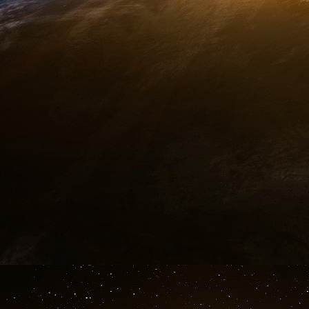
permettent de faire levier sur plus de 2 mil
secteur de la santé.
Nous allons également créer un pôle d’excelle
dans le domaine des biotechnologies. Le Minist
MAIRE, et la Secrétaire d’Etat, Delphine GÉ
Conseil national de l’industrie, sur ce sujet qui 
médicaments du futur, non pas 30 % moin
moins chers.
Pour que ces produits puissent 
sur des outils d’excellence comme Yposkezi, 
hauteur de 84 M€ aux côtés du
Téléthon
.
Les grands défis du Fonds pour l’innovation e
seront également susceptibles de venir 
bioproduction.
Enfin, nous voulons que la France devienne un 
Médicaments de thérapie innovante, qui nous o
Ces médicaments complexes, qui peuvent 
modifiés et des dérivés de cellules, donn
« médecine personnalisée ».
Vous me direz 