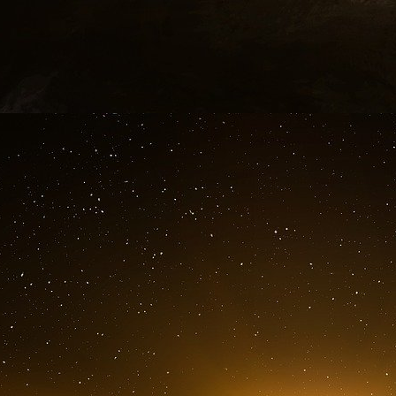
encore que Claude BERNARD écrit des pages
intuition des futures biothérapies.
Aujourd’hui, plus encore qu’à l’époque de Cl
atouts en matière d’industries de santé. Vo
l’illustrez au quotidien, par votre présence en 
scientifique, par votre savoir-faire industriel.
La
matière d’investissements publics en R&D
acteurs fédérés au sein de l’alliance Aviesan.
français, après l’aéronautique et l’automobile.
Pour autant, nous ne sommes pas les seuls à o
et la Chine, ou même, plus proches de nous,
Royaume-Uni sont désormais des compétiteurs
J’ai entendu vos attentes.
Je sais que pour l
salle, pour les créateurs de startup, les dir
pour les patients, le constat est clair : on doit 
e
Ce 8
CSIS doit faire date, pour inverser la vap
Dès notre arrivée, nous avons lancé des r