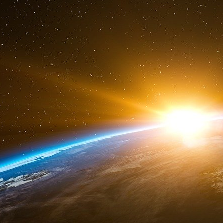
Le projet de loi PACTE va donc simplifier et
du « mandataire unique », qui désignera un
la valorisation de l’ensemble de la propriété
projet de loi simplifiera également les alle
et le privé
et facilitera la création d’entrepr
ministre de l’enseignement supérieur, de la 
mesures.
Plus globalement, nous voulons insuffle
l’enseignement supérieur et de la recherche en s
aux métiers de haute technologie des industri
des formations pluridisciplinaires qui valorise
informatique.
En deux mots, ouvrons les portes et les mental
vous vous doutez que je vais évoquer l’un des d
la structuration et la valorisation des donné
La France dispose d’un patrimoine extraor