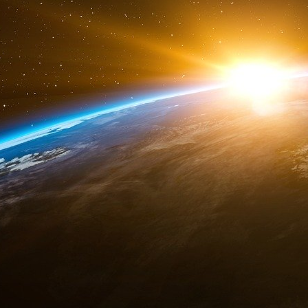
retrouve son attractivité et sa compétitiv
code du travail et notre fiscalité.
Quand
notamment à destination des investisseurs ét
notre crédibilité – et nous allons continuer.
Il est donc temps que ce tournant bénéfici
connaît le potentiel en termes d’innovation et d’
Premier point, je voudrais parler des patie
l’innovation.
Vous savez que je n’ai pas peur de prôner la d
j’invite aussi à accélérer quand c’est nécessai
les produits dont ils ont besoin. Surtout quand 
Cette accélération concerne d’abord les e
l’allongement des délais d’autorisation a entrav
recherche, les patients et l’industrie. Ce 
drastiquement les délais, en les abaissant dès
sécurité du médicament, et à 60 jours pour les