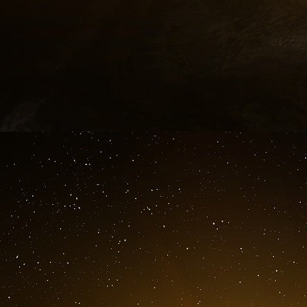
Vous le savez, la France se distingue pa
l’autorisation temporaire d’utilisation (ATU)
premiers en Europe à avoir accès aux nouveau
ont été délivrées depuis le début de l’année.
Puisque ce dispositif marche bien, nous allo
d’indications, dès le PLFSS de cette an
médicament déjà présent sur le marché,
poumon, pourra se voir accorder une autori
cancer
. Un plus grand nombre de malades pou
nous étendrons aux dispositifs médicaux une au
Quoi qu’il nous en coûte, la France con
dispositif de l’ATU.
Il est NOTRE marqueur pou
l’innovation.
Si ce dispositif d’accès précoce est efficace, 
les autres produits, notre objectif est simple : 
moindre des ambitions. L’Europe nous demande