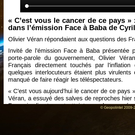
« C’est vous le cancer de ce pays » 
dans l’émission Face à Baba de Cyr
Olivier Véran répondaient aux questions des F
Invité de l’émission Face à Baba présentée p
porte-parole du gouvernement, Olivier Véra
Français directement touchés par l’inflation
quelques interlocuteurs étaient plus virulent
manqué de faire réagir les téléspectateurs.
« C’est vous aujourd’hui le cancer de ce pays 
Véran, a essuyé des salves de reproches hier so
Français directement atteints par les conséqu
© Geopolintel 2009-2
retraites.
Interlocuteurs remontés