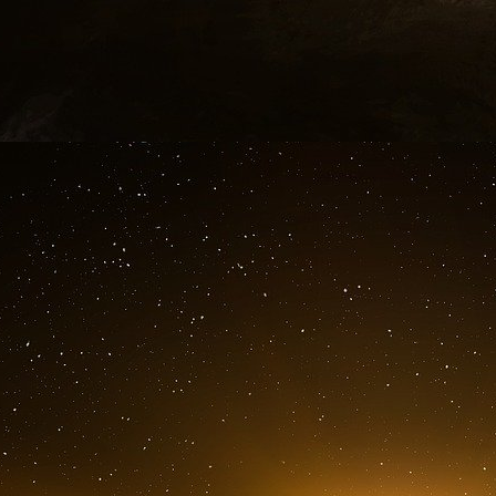
Le porte-parole du gouvernement a notamment
particulièrement remonté contre la politiq
réponses face à l’inflation. Non-vacciné, il dép
dans son établissement plusieurs fois par se
vigueur et que les mesures de restrictions aient 
« Mettez votre ceinture »
Stéphane Turillon, restaurateur en détresse,
dans #FaceABaba ! pic.twitter.com/ghNvPee3
— TPMP (@TPMP) January 31, 2023
Dans son discours, quelques mots plus cingl
réagir, Olivier Véran le premier. Quand le gér
« cancer de ce pays », le porte-parole du go
« traiter quelqu’un de cancer, je ne le ferai j
« Complotiste »
Un peu plus tard, il a échangé avec le journalis
étaient particulièrement accusateurs quant à la 