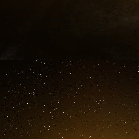
.
C’est tendu ?? André #Bercoff est complotis
#JpopBuzz #TPMP #SudRadio pic.twitter.co
— #Jpopbuzz (@JPOPBUZZ) February 1, 202
Il y a quelques mois, Olivier Véran s’était expri
sur le plateau de TPMP, la faute aux théorie
facilement relayées sur le plateau de Cyril 
gens-là, ce serait de l’entente avec l’ennemi » 
Passage viral
Cette édition de Face à Baba a beaucoup f
internautes n’ont pas manqué de réagir aux pro
Véran et les réponses qu’il leur donnait. Si
virulence de certaines paroles tournées en dér
ne pas être assez impliqué dans les situations, 