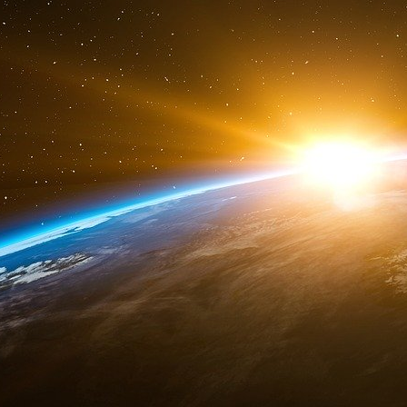
présentées.
« Mettez votre ceinture »
Stéphane Turillon, restaurateur en détresse,
dans #FaceABaba ! pic.twitter.com/ghNvPee3
— TPMP (@TPMP) January 31, 2023
« Elle est lunaire cette émission » écrit un in
ne s’agit pas plutôt d’une caméra cachée. Il f
le moins surprenants, au-delà des discus
gouvernement. À commencer par la Marseillais
sa question à Olivier Véran, ou encore la pr
sa faible retraite.
Non mais sans deconner : le boulanger a fermé 
vous souhaite d’être heureux professionnellem
Et le boulanger répond « merci de m’avoir écou
????? #FaceABaba
— Myriam Palomba (@myriampalomba) Januar