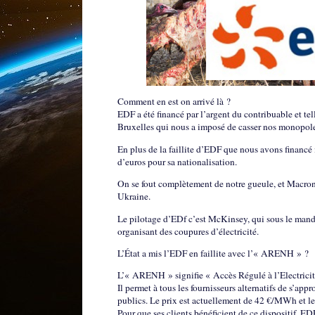
Comment en est on arrivé là ?
EDF a été financé par l’argent du contribuable et t
Bruxelles qui nous a imposé de casser nos monopoles
En plus de la faillite d’EDF que nous avons financé 
d’euros pour sa nationalisation.
On se fout complètement de notre gueule, et Macron 
Ukraine.
Le pilotage d’EDf c’est McKinsey, qui sous le mandat
organisant des coupures d’électricité.
L’État a mis l’EDF en faillite avec l’« ARENH » ?
L’« ARENH » signifie « Accès Régulé à l’Electricit
Il permet à tous les fournisseurs alternatifs de s’ap
publics. Le prix est actuellement de 42 €/MWh et le
Pour que ses clients bénéficient de ce dispositif, EDF