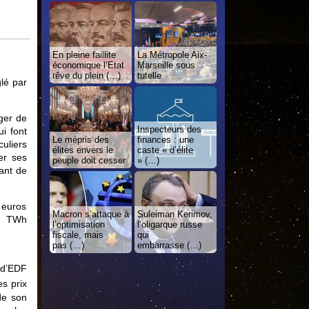
En pleine faillite
La Métropole Aix-
économique l’Etat
Marseille sous
rêve du plein (…)
tutelle
lé par
ger de
Inspecteurs des
i font
Le mépris des
finances : une
culiers
élites envers le
caste « d’élite
er ses
peuple doit cesser
» (…)
ant de
2 euros
Macron s’attaque à
Suleiman Kerimov,
20 TWh
l’optimisation
l’oligarque russe
fiscale, mais
qui
pas (…)
embarrasse (…)
 d’EDF
es prix
de son