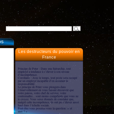
OS
Les destructeurs du pouvoir en
France
Principe de Peter : Dans une hiérarchie, tout
employé a tendance à s’élever à son niveau
d’incompétence.
Corollaire : Avec le temps, tout poste sera occupé
par un employé incapable d’en assumer la
responsabilité.
Le principe de Peter vous plongera dans
l’émerveillement en vous faisant découvrir que
votre patron, votre chef de service, votre
contremaître... sont moins compétents que vous ne
le croyez. Vous serez étonnés de constater que,
malgré cette incompétence, ils ont pu s’élever aussi
haut dans l’échelle sociale.
Peut-être vous poserez-vous la question :« et
moi ? »