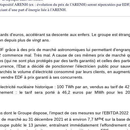
 Dispositif ARENH (ex : évolution du prix de l’ARENH) seront répercutées par EDF,
iciant d’une part d’énergie liée à l’ARENH.
iards d’euros, accélérant sa descente aux enfers. Le groupe est étrang
n depuis plus de vingt ans.
EDF grâce à des prix de marché astronomiques lui permettant d’engran
022 commence mal. Très mal. A cause de ces mêmes prix de marché qu
s (qui ne sont plus protégés par des tarifs garantis) et celles des parti
urrence, l’Etat a décidé de ponctionner l’électricien public pour sauv
marchés le volume d’électricité consommé par leurs clients, en augment
t vendre EDF à prix garanti à ses concurrents.
’électricité nucléaire historique : 100 TWh par an, vendus au tarif de 4
ernement : le tarif sera porté à 46,2 euros par MWh pour les 
ns dont le Groupe dispose, l’impact de ces mesures sur l’EBITDA 2022
ds
ix de marché au 31 décembre 2021 et à environ 7,7 M
€ sur la base d
oupe public le 13 janvier, entraînant immédiatement l’effondrement 