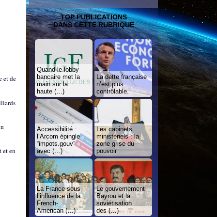
TOP PUBLICATIONS
DANS CETTE RUBRIQUE
Quand le lobby
bancaire met la
La dette française
e et de
main sur la
n’est plus
haute (…)
contrôlable.
lliards
en
Accessibilité :
Les cabinets
l’Arcom épingle
ministériels : la
“impots.gouv”
zone grise du
t et en
avec (…)
pouvoir
La France sous
Le gouvernement
l’influence de la
Bayrou et la
French-
soviétisation
American (…)
des (…)