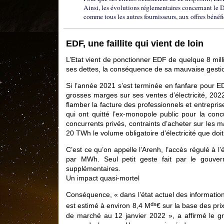
Ainsi, les évolutions réglementaires concernant le
comme tous les autres fournisseurs, aux offres bénéf
EDF, une faillite qui vient de loin
L’Etat vient de ponctionner EDF de quelque 8 mill
ses dettes, la conséquence de sa mauvaise gestio
Si l’année 2021 s’est terminée en fanfare pour 
grosses marges sur ses ventes d’électricité, 2
flamber la facture des professionnels et entreprise
qui ont quitté l’ex-monopole public pour la conc
concurrents privés, contraints d’acheter sur les 
20 TWh le volume obligatoire d’électricité que doi
C’est ce qu’on appelle l’Arenh, l’accès régulé à l
par MWh. Seul petit geste fait par le gouv
supplémentaires.
Un impact quasi-mortel
Conséquence, « dans l’état actuel des informatio
ds
est estimé à environ 8,4 M
€ sur la base des pr
de marché au 12 janvier 2022 », a affirmé le gr