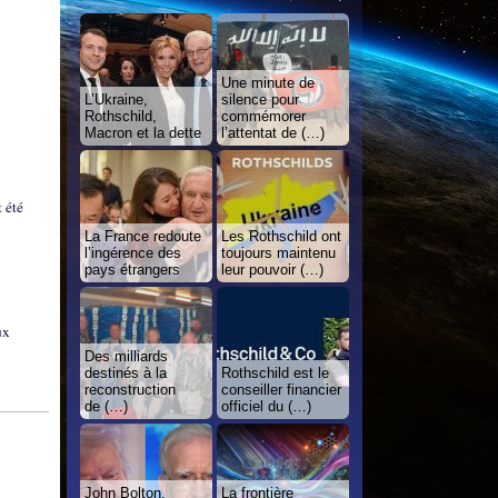
Une minute de
L’Ukraine,
silence pour
Rothschild,
commémorer
Macron et la dette
l’attentat de (…)
t été
La France redoute
Les Rothschild ont
l’ingérence des
toujours maintenu
pays étrangers
leur pouvoir (…)
ux
Des milliards
destinés à la
Rothschild est le
reconstruction
conseiller financier
de (…)
officiel du (…)
John Bolton,
La frontière