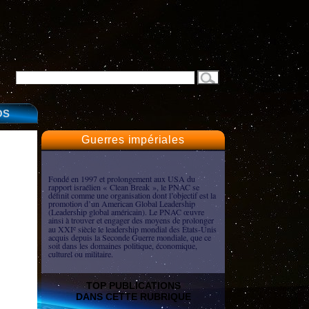
OS
Guerres impériales
Fondé en 1997 et prolongement aux USA du
rapport israélien « Clean Break », le PNAC se
définit comme une organisation dont l’objectif est la
promotion d’un American Global Leadership
(Leadership global américain). Le PNAC œuvre
ainsi à trouver et engager des moyens de prolonger
au XXI
siècle le leadership mondial des États-Unis
e
acquis depuis la Seconde Guerre mondiale, que ce
soit dans les domaines politique, économique,
culturel ou militaire.
TOP PUBLICATIONS
DANS CETTE RUBRIQUE