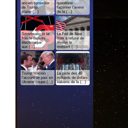
ancien conseiller
quantique :
de Trump,
façonner l’avenir
plaide (…)
de la (…)
Smartmatic et la
La Fed de New
fraude du vote
York a refusé de
électronique
révéler le
aux (…)
montant (…)
Trump Macron :
La piste des 40
l’accord de paix en
milliards de dollars
Ukraine coupe (…)
irakiens de la (…)