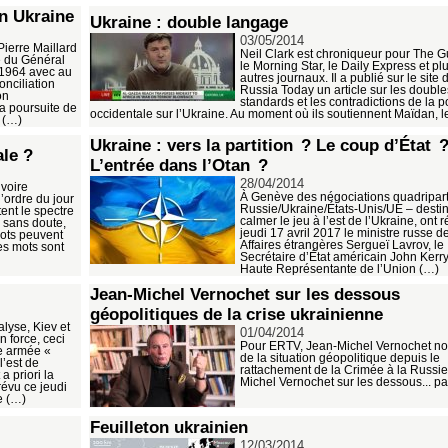
n Ukraine
Ukraine : double langage
03/05/2014
ierre Maillard
Neil Clark est chroniqueur pour The G
e du Général
le Morning Star, le Daily Express et pl
 1964 avec au
autres journaux. Il a publié sur le site 
onciliation
Russia Today un article sur les double
on
standards et les contradictions de la p
a poursuite de
occidentale sur l’Ukraine. Au moment où ils soutiennent Maïdan, l
a (…)
Ukraine : vers la partition ? Le coup d’État 
ale ?
L’entrée dans l’Otan ?
28/04/2014
voire
À Genève des négociations quadriparti
’ordre du jour
Russie/Ukraine/États-Unis/UE – desti
tent le spectre
calmer le jeu à l’est de l’Ukraine, ont r
s sans doute,
jeudi 17 avril 2017 le ministre russe d
mots peuvent
Affaires étrangères Sergueï Lavrov, le
es mots sont
Secrétaire d’État américain John Kerry,
Haute Représentante de l’Union (…)
Jean-Michel Vernochet sur les dessous
géopolitiques de la crise ukrainienne
alyse, Kiev et
01/04/2014
 force, ceci
Pour ERTV, Jean-Michel Vernochet no
e armée «
de la situation géopolitique depuis le
l’est de
rattachement de la Crimée à la Russie
a priori la
Michel Vernochet sur les dessous... p
évu ce jeudi
e (…)
Feuilleton ukrainien
12/03/2014