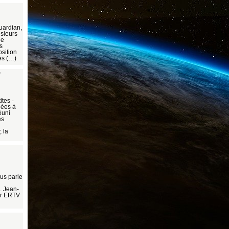
uardian,
usieurs
de
s
osition
es (…)
?
tes -
nées à
éuni
es
 la
us parle
. Jean-
ar ERTV