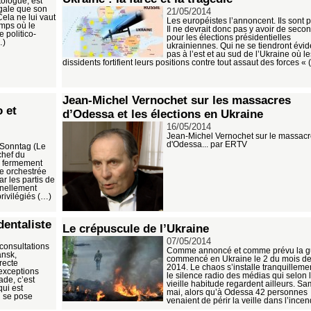
tologue, est
égale que son
21/05/2014
Cela ne lui vaut
Les européistes l’annoncent. Ils sont 
mps où le
Il ne devrait donc pas y avoir de secon
 politico-
pour les élections présidentielles
…)
ukrainiennes. Qui ne se tiendront év
pas à l’est et au sud de l’Ukraine où le
dissidents fortifient leurs positions contre tout assaut des forces «
Jean-Michel Vernochet sur les massacres
o et
d’Odessa et les élections en Ukraine
16/05/2014
Jean-Michel Vernochet sur le massac
d'Odessa... par ERTV
 Sonntag (Le
chef du
e fermement
e orchestrée
ar les partis de
nnellement
privilégiés (…)
dentaliste
Le crépuscule de l’Ukraine
07/05/2014
 consultations
Comme annoncé et comme prévu la g
ansk,
commencé en Ukraine le 2 du mois d
recte
2014. Le chaos s’installe tranquilleme
exceptions
le silence radio des médias qui selon 
ade, c’est
vieille habitude regardent ailleurs. Sa
qui est
mai, alors qu’à Odessa 42 personnes
n se pose
venaient de périr la veille dans l’ince