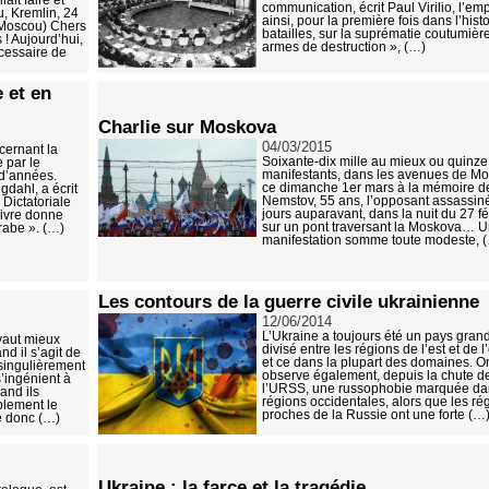
communication, écrit Paul Virilio, l’em
ou, Kremlin, 24
ainsi, pour la première fois dans l’hist
 Moscou) Chers
batailles, sur la suprématie coutumièr
 ! Aujourd’hui,
armes de destruction », (…)
cessaire de
 et en
Charlie sur Moskova
04/03/2015
cernant la
Soixante-dix mille au mieux ou quinze
 par le
manifestants, dans les avenues de M
d’années.
ce dimanche 1er mars à la mémoire d
gdahl, a écrit
Nemstov, 55 ans, l’opposant assassin
 Dictatoriale
jours auparavant, dans la nuit du 27 fév
ivre donne
sur un pont traversant la Moskova… 
rabe ». (…)
manifestation somme toute modeste, 
Les contours de la guerre civile ukrainienne
12/06/2014
L’Ukraine a toujours été un pays gra
vaut mieux
divisé entre les régions de l’est et de l
nd il s’agit de
et ce dans la plupart des domaines. O
 singulièrement
observe également, depuis la chute d
’ingénient à
l’URSS, une russophobie marquée da
and ils
régions occidentales, alors que les ré
plement le
proches de la Russie ont une forte (…
le donc (…)
Ukraine : la farce et la tragédie