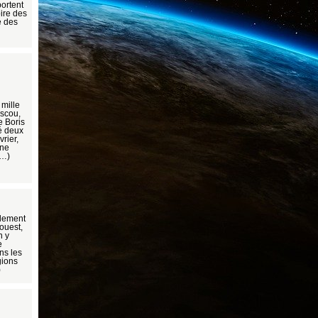
portent
oire des
e des
 mille
oscou,
e Boris
é deux
rier,
Une
(…)
ndement
’ouest,
n y
e
ns les
gions
)