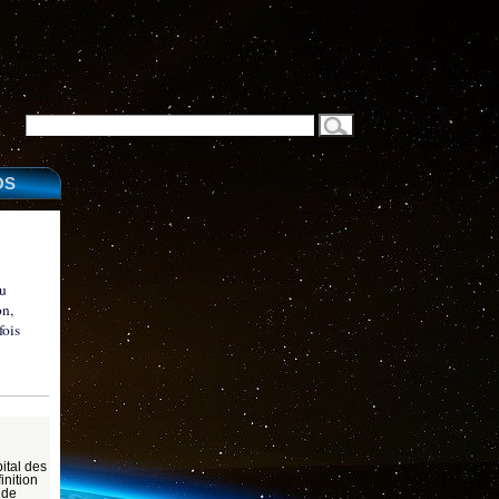
OS
du
on,
fois
ital des
nition
 de