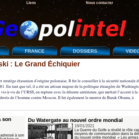
Liens
Nous contacter
FRANCE
DOSSIERS
VIDE
ski : Le Grand Échiquier
tratège étasunien d’origine polonaise. Il fut le conseiller à la sécurité nationale 
1. En tant que tel, il a été un artisan majeur de la politique étrangère de Washingt
 vis-à-vis de l’URSS, en rupture avec la détente antérieure, qui mettait l’accent à la 
es droits de l’homme contre Moscou. Il fut également le mentor de Barak Obama, à
à son
Du Watergate au nouvel ordre mondial
18/01/2021
La Guerre du Golfe a révélé le rôle cap
moyens de communication dans la défi
t adressé à son
du nouvel ordre mondial. « Les armes
ait faire et