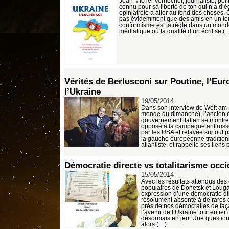
Jean Michel Vernochet, journaliste, poli
connu pour sa liberté de ton qui n’a d’
opiniâtreté à aller au fond des choses. 
pas évidemment que des amis en un te
conformisme est la règle dans un monde
médiatique où la qualité d’un écrit se (
Vérités de Berlusconi sur Poutine, l’Eur
l’Ukraine
19/05/2014
Dans son interview de Welt am
monde du dimanche), l’ancien 
gouvernement italien se montr
opposé à la campagne antiruss
par les USA et relayée surtout p
la gauche européenne traditio
atlantiste, et rappelle ses liens 
Démocratie directe vs totalitarisme occi
15/05/2014
Avec les résultats attendus des
populaires de Donetsk et Loug
expression d’une démocratie di
résolument absente à de rares 
près de nos démocraties de faç
l’avenir de l’Ukraine tout entier 
désormais en jeu. Une questio
alors (…)