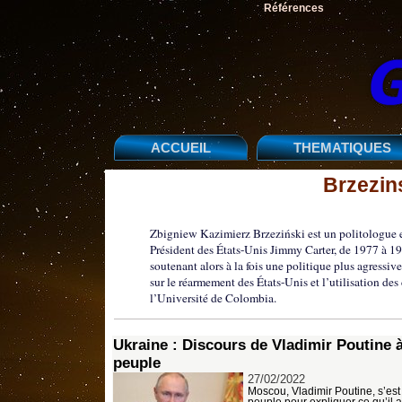
Références
ACCUEIL
THEMATIQUES
Brzezin
Zbigniew Kazimierz Brzeziński est un politologue et s
Président des États-Unis Jimmy Carter, de 1977 à 198
soutenant alors à la fois une politique plus agressive
sur le réarmement des États-Unis et l’utilisation d
l’Université de Colombia.
Ukraine : Discours de Vladimir Poutine 
peuple
27/02/2022
Moscou, Vladimir Poutine, s’es
peuple pour expliquer ce qu’il all