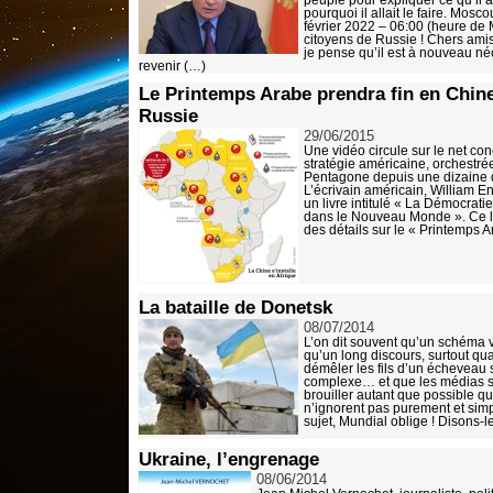
pourquoi il allait le faire. Mosc
février 2022 – 06:00 (heure de
citoyens de Russie ! Chers amis
je pense qu’il est à nouveau né
revenir (…)
Le Printemps Arabe prendra fin en Chine
Russie
29/06/2015
Une vidéo circule sur le net con
stratégie américaine, orchestrée
Pentagone depuis une dizaine 
L’écrivain américain, William En
un livre intitulé « La Démocratie
dans le Nouveau Monde ». Ce l
des détails sur le « Printemps A
La bataille de Donetsk
08/07/2014
L’on dit souvent qu’un schéma 
qu’un long discours, surtout qua
démêler les fils d’un écheveau
complexe… et que les médias s
brouiller autant que possible qu
n’ignorent pas purement et sim
sujet, Mundial oblige ! Disons-
Ukraine, l’engrenage
08/06/2014