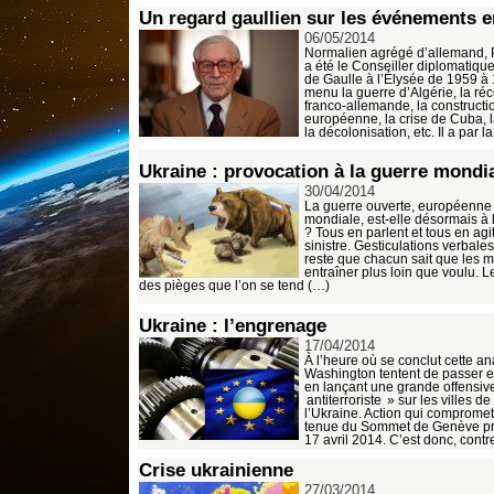
Un regard gaullien sur les événements e
06/05/2014
Normalien agrégé d’allemand, P
a été le Conseiller diplomatiqu
de Gaulle à l’Élysée de 1959 à
menu la guerre d’Algérie, la réc
franco-allemande, la constructi
européenne, la crise de Cuba, l
la décolonisation, etc. Il a par l
Ukraine : provocation à la guerre mondi
30/04/2014
La guerre ouverte, européenne 
mondiale, est-elle désormais à l
? Tous en parlent et tous en agi
sinistre. Gesticulations verbale
reste que chacun sait que les 
entraîner plus loin que voulu. L
des pièges que l’on se tend (…)
Ukraine : l’engrenage
17/04/2014
À l’heure où se conclut cette an
Washington tentent de passer en
en lançant une grande offensiv
antiterroriste » sur les villes de 
l’Ukraine. Action qui compromet 
tenue du Sommet de Genève pr
17 avril 2014. C’est donc, contr
Crise ukrainienne
27/03/2014