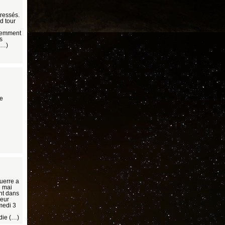
pressés.
d tour
idemment
s
 (…)
re
uerre a
e mai
nt dans
leur
medi 3
ndie (…)