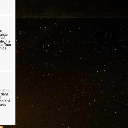
l,
oriste
BI à
e. Il a
 la Tour
n de
e
r d’une
é dans
l
on et à
près