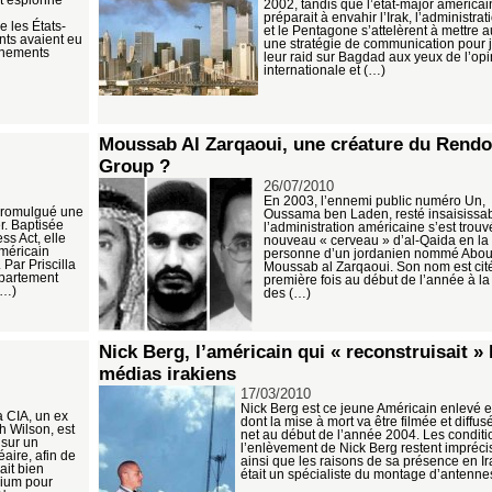
2002, tandis que l’état-major américai
préparait à envahir l’Irak, l’administra
e les États-
et le Pentagone s’attelèrent à mettre a
nts avaient eu
une stratégie de communication pour ju
énements
leur raid sur Bagdad aux yeux de l’op
internationale et (…)
Moussab Al Zarqaoui, une créature du Rend
Group ?
26/07/2010
En 2003, l’ennemi public numéro Un,
promulgué une
Oussama ben Laden, resté insaisissab
er. Baptisée
l’administration américaine s’est trou
ss Act, elle
nouveau « cerveau » d’al-Qaida en la
méricain
personne d’un jordanien nommé Abo
Par Priscilla
Moussab al Zarqaoui. Son nom est cité
épartement
première fois au début de l’année à la
(…)
des (…)
Nick Berg, l’américain qui « reconstruisait » 
médias irakiens
17/03/2010
Nick Berg est ce jeune Américain enlevé e
 CIA, un ex
dont la mise à mort va être filmée et diffus
 Wilson, est
net au début de l’année 2004. Les conditi
 sur un
l’enlèvement de Nick Berg restent impréci
éaire, afin de
ainsi que les raisons de sa présence en Ir
it bien
était un spécialiste du montage d’antenne
nium pour