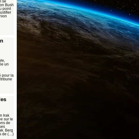
n se
tion Bush
u point
stifier
inion
on
le,
vée un
u
 pour la
 tribune
les
n Irak
ée sur le
ons de
ses
ak. Berg
s de (…)