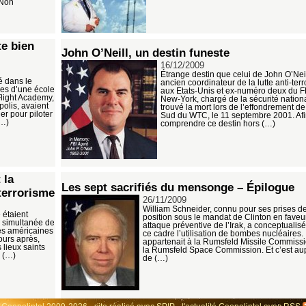
 Non
te bien
John O’Neill, un destin funeste
16/12/2009
Étrange destin que celui de John O’Neil
é dans le
ancien coordinateur de la lutte anti-terr
es d’une école
aux Etats-Unis et ex-numéro deux du F
Flight Academy,
New-York, chargé de la sécurité national
olis, avaient
trouvé la mort lors de l’effondrement de
ner pour piloter
Sud du WTC, le 11 septembre 2001. Afi
(…)
comprendre ce destin hors (…)
 la
Les sept sacrifiés du mensonge – Épilogue
terrorisme
26/11/2009
William Schneider, connu pour ses prises d
 étaient
position sous le mandat de Clinton en faveu
n simultanée de
attaque préventive de l’Irak, a conceptualis
es américaines
ce cadre l’utilisation de bombes nucléaires. I
ours après,
appartenait à la Rumsfeld Missile Commissi
 lieux saints
la Rumsfeld Space Commission. Et c’est au
 (…)
de (…)