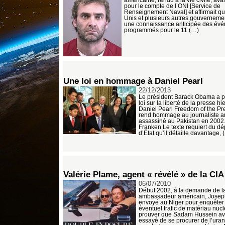
pour le compte de l’ONI [Service de
Renseignement Naval] et affirmait qu
Unis et plusieurs autres gouverneme
une connaissance anticipée des év
programmés pour le 11 (…)
Une loi en hommage à Daniel Pearl
22/12/2013
Le président Barack Obama a 
loi sur la liberté de la presse hi
Daniel Pearl Freedom of the Pre
rend hommage au journaliste a
assassiné au Pakistan en 2002. 
Franken Le texte requiert du d
d’État qu’il détaille davantage, 
Valérie Plame, agent « révélé » de la CIA
06/07/2010
Début 2002, à la demande de la
ambassadeur américain, Joseph
envoyé au Niger pour enquêter
éventuel trafic de matériau nucl
prouver que Sadam Hussein ava
essayé de se procurer de l’ura