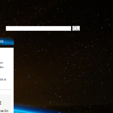
OS
les
des
ld et
E
Irak En