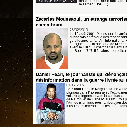
construire une arme nucléaire.
seulement, Joe (…)
Zacarias Moussaoui, un étrange terroris
encombrant
28/02/2010
Le 16 août 2001, Moussaoui fut arrêt
Minnesota après que des responsabl
de pilotage, la Pan Am International 
à Eagan dans la banlieue de Minneap
averti le FBI qu’il cherchait à s’entraî
un Boeing 747. Il fut alors interpellé 
Daniel Pearl, le journaliste qui dénonçait
désinformation dans la guerre livrée au 
01/12/2009
Le 7 août 1998, le Kenya et la Tanzanie
plongés dans l’horreur avec l’explosio
voitures piégées devant les ambassad
de Nairobi et de Dar es-Salaam. Trois j
l’Armée islamique pour la libération des
musulmans revendiquait les opérations