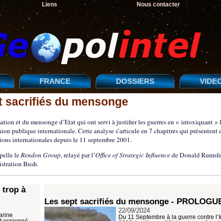
Liens
Nous contacter
FRANCE
DOSSIERS
VIDE
t sacrifiés du mensonge
ion et du mensonge d’Etat qui ont servi à justifier les guerres en « intoxiquant » 
nion publique internationale. Cette analyse s’articule en 7 chapitres qui présentent 
ations internationales depuis le 11 septembre 2001.
pelle le
Rendon Group
, relayé par l’
Office of Strategic Influence
de Donald Rumsfe
stration Bush.
 trop à
Les sept sacrifiés du mensonge - PROLOGU
22/09/2024
arine
Du 11 Septembre à la guerre contre l’
it espionné