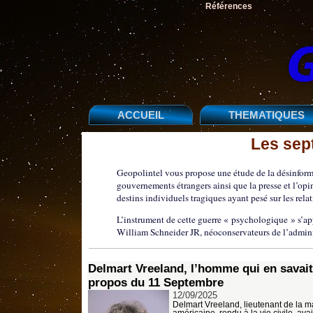
Références
ACCUEIL
THEMATIQUES
Les sep
Geopolintel vous propose une étude de la désinformat
gouvernements étrangers ainsi que la presse et l’opi
destins individuels tragiques ayant pesé sur les rel
L’instrument de cette guerre « psychologique » s’ap
William Schneider JR, néoconservateurs de l’admini
Delmart Vreeland, l’homme qui en savait
propos du 11 Septembre
12/09/2025
Delmart Vreeland, lieutenant de la m
américaine, rendu à la vie civile, ava