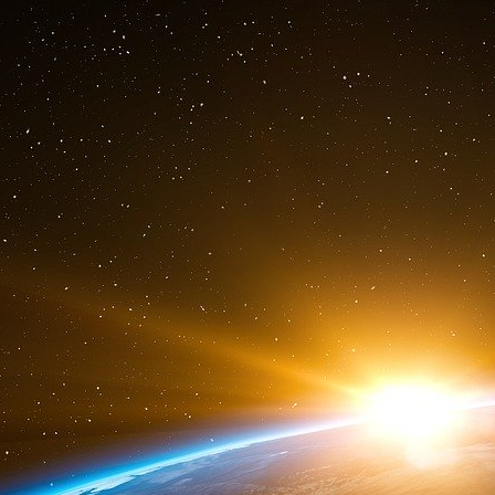
Ce cercle, vicieux pour les peuples, et vertueux
depuis plus d’un siècle. Nous avons ainsi conn
le bolchevisme
[
25
]
, le nazisme
[
26
]
, aujourd’h
groupes de mercenaires bientôt constitués en É
La conclusion ultime de cet exposé est que
desquels le peuple français bercé de l’illusi
dehors de tout système de parti politique pour s
action est seule de nature à permettre le r
économique, laquelle se transforme immanquabl
Valouchkaïa Septembre 2015
Notes
[
1
]
Cf. à ce propos Martin Armstrong :
https://www.youtube.c
[
2
]
Cf. « La guerre des monnaies » de Hongbing Song, édit
[
3
]
Sur l’organisation du système américain de banques centr