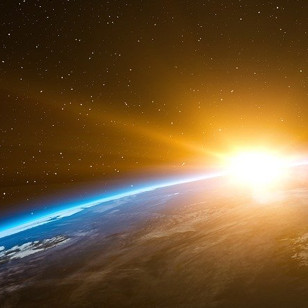
Le lien entre tous ces événements est toujour
« celui qui distribue l’argent », à savoir la ma
principe immuable que les collaborateurs vichys
transformer en collaborateurs de l’empire domi
rang social et leurs prérogatives économiques.
C’est ainsi que le projet d’union européenne, n
siècle, a pu prospérer dans un premier te
l’Allemagne nazie et dans un second temps 
USA
[
14
]
et l’OTAN ; domination militaire d’abo
des armées secrètes de l’OTAN
[
15
]
) puis 
réintégration par celle-ci, sous la houlette d
de l’OTAN.
On le voit, les armes ne sont jamais loin de la
voit aussi, les armes sont actuellement au ser
par l’argent collectée par l’oligarchie occidentale
La débauche des moyens de la collecte des cap
utilise un très large panel allant du légal à l’ill