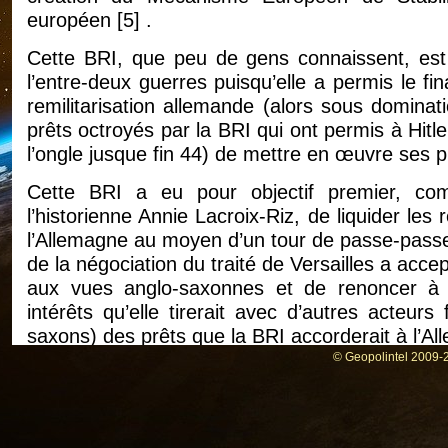
européen
[
5
]
.
Cette BRI, que peu de gens connaissent, es
l’entre-deux guerres puisqu’elle a permis le fi
remilitarisation allemande (alors sous dominat
prêts octroyés par la BRI qui ont permis à Hitle
l’ongle jusque fin 44) de mettre en œuvre ses p
Cette BRI a eu pour objectif premier, co
l’historienne Annie Lacroix-Riz, de liquider le
l’Allemagne au moyen d’un tour de passe-passe.
de la négociation du traité de Versailles a acce
aux vues anglo-saxonnes et de renoncer à 
intérêts qu’elle tirerait avec d’autres acteurs 
saxons) des prêts que la BRI accorderait à l’A
© Geopolintel 2009-2
Ce système de communauté de banques cent
dans l’ordre juridique international par le bia
SEBC, le fameux système européen de ban
(banque centrale européenne), indépendant d