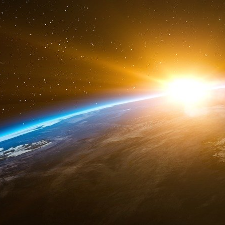
que le public ne s’en émeuve.
L’entreprise sous sa forme actuelle, obligeam
est un acteur essentiel du jeu de pouvoir angl
le contrôle monétaire et par le libre-échange.
intégré, est aujourd’hui en phase d’expansion r
Le lien systémique entre banque et gouver
Pour revenir sur la mécanique politique syst
première est que «
la main qui donne est au-d
qui connaissait bien son sujet puisqu’il fût
seconde est que les capitaux en circulation a
dans les mêmes mains. Bien que peu d’études s
peut quand même en citer une de 2011 en p
observation est au surplus à la portée de n’im
comprendre par soi-même l’ampleur de la conc
fureur, devenue au-delà d’un effet de mode 
d’affaires, des activités de fusion-acquisition (
dernières années.