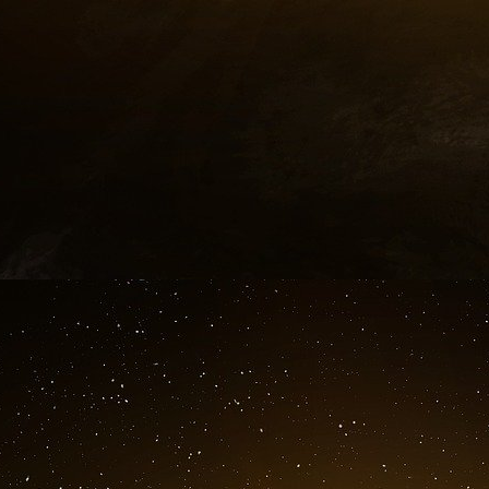
Il faut aussi se rappeler que la politique ét
mesure interne, de la France a été durant tou
laquelle n’est autre que l’oligarchie française
ce qu’il faut considérer comme un état de fait
qui croient en la pureté et en l’innocence du
politiques, à l’intégralité des ouvrages et con
celui traitant du « Choix de la défaite »
[
1
incidente que le caractère « national » acqu
doit pas faire illusion, il n’a pas et en aucun
contrôle économique et politique opéré par l’oli
les institutions de la France.
Cette constance dans la direction effective de 
ailleurs les aléas contextuels, est d’ailleur
résolument hostile aux partis politiques
[
13
]
, 
de la seconde guerre mondiale : il ne voulait 
« affaires » d’une grande partie des collaborat