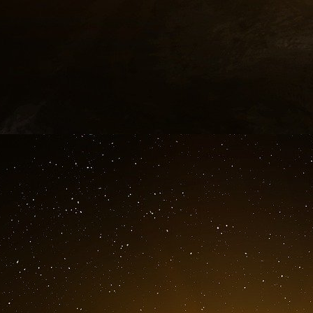
vue » et/ou bien rémunérés et leur demande l
social privilégié. L’hommage lige consiste en 
qui est facilité par la « discipline de parti ») des
C’est encore ces vastes transferts de capit
concentration des capitaux dans tous les
alimentaire, pharmaceutique, chimique, trans
notamment, des fusions-acquisitions.
Au fond, la méthode financière, d’origine ang
contrôle directe sur les biens, s’avèrent être 
du capital que toute autre méthode aupara
continentale. Sa discrétion en termes de contr
anonymes de capitaux pour aboutir à leur rêve
pour les populations, une mise en esclavage aus
Il faut ajouter que cet anonymat n’est rendu p
capitaux et autres trusts qui utilisent le para
fictive juridiquement accordée à un group
véritables détenteurs des capitaux et leur lai