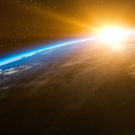
Au désordre politique
La BRI est une des pierres angulaires du di
saxonne : à savoir l’enrichissement des oligarc
directement, comme ce fut le cas auparavant s
tutelle directe des biens et matières premières.
Concrètement, le paiement des intérêts, qu’il so
des individus isolés, réalise en réalité un t
(alimentées par les citoyens-con-tribuables) ve
précisément notamment - car nous laissons
strictement monétaire - ce transfert de capit
mainmise des acteurs financiers sur une par
matériels et immatériels, matières premières et
C’est aussi ces transferts massifs de capitaux 
« le clientélisme » ou « mafia » politique
prétendus dirigeants politiques, « élus du peup
de l’oligarchie qui finance leurs campagnes pol