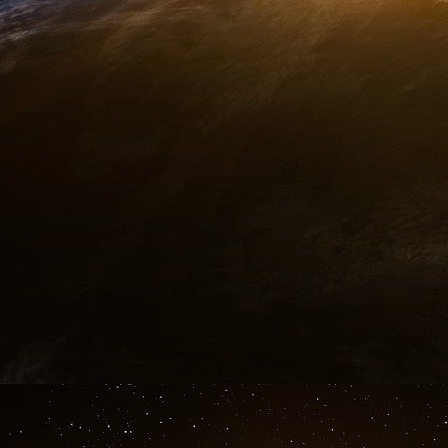
de drogue
[
22
]
, trafic d’humains en tout genre,
trafic d’armes…
On le voit, aucun moyen pour collecter les c
favoriser leur concentration, n’échappe à l’olig
vraiment « feu de tout bois », le terme « feu
figuré.
Conclusion
La concentration maximale des capitaux par 
l’octroi de prêts par les banques privées de faço
le respect d’une dérisoire réserve fractionnair
capital et des biens ci-dessus décrit apporte
guerres légales et illégales, licites (faite par d
moyen de mercenaires dument rétribués, contra
Cette énorme concentration de capitaux perme
l’apparition « d’ennemis » qui se retournent
appauvries par l’accaparement érigé en systèm