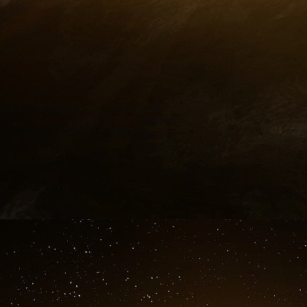
à la cause de la concentration du capital.
Parmi les moyens légaux facilitant la concen
contrôle - discret autant qu’efficace - des 
quelques personnes et l’instauration à l’échel
fiscale des entreprises ». Il faut aussi, cerise 
scélérat de « propriété économique »
[
16
]
.
Le libre-échange
[
17
]
, fait aussi parti de la p
du capital ; initialement prévu pour être ins
Woods, l’oligarchie aura dû attendre la cr
descendance en 1994, pudiquement appelé
commerciales prédatrices.
En bonne place des moyens légaux favorisant l
vaste mouvement de dérégulation bancaire
intimement lié à l’ouverture du fonctionnement
jeux » - dont l’importance dans l’analyse é
depuis que le prix Nobel d’économie a été at
travaux de John Nash
[
20
]
- et à la spéculati