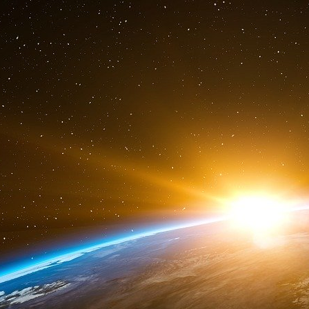
la créativité débridée, élevée au rang de vertu
moyen de
special purpose vehicule
,
High Freq
des banques pour compte propre.
Tous ces moyens de concentration des capitaux
places financières et des marchés, tous le
obligations d’État, par les principaux acteurs fi
S’agissant de collecte des capitaux, il exis
officiellement illégal mais faisant en réalité l’o
un moyen illégal contre lequel tout le monde f
des moyens de la lutte. Il s’agit du développ
sur l’opacité des propriétaires des entreprises e
lutte de l’oligarchie anglo-saxonne pour le c
fiscaux est passée par une lutte sans merci co
par des frontières étatiques) fondés sur le sec
quelque chose. Le tout au profit des paradis 
et dominés par les établissements bancaires a
Parmi les moyens illégaux de la concentration d