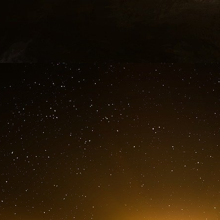
qui obéit aux ordres de la Fed et de la Buba, 
SEBC, la Buba sert d’intermédiaire aux volon
même titre que le gouvernement allemand se
transmission pour les directives de l’oligarch
œuvre d’un processus législatif. Le rôle f
processus oligarchique s’explique par le poids d
une profonde imbrication des capitaux germano
guerre mondiale, la domination militaire du ter
et la récupération des « élites militaires na
américain (CIA, NASA etc.)
[
6
]
. Ajoutons au 
hauts dignitaires nazis a largement dû son succè
La suprématie anglo-saxonne, version hégémon
consolidée et a été juridiquement cristallisée 
accordé à l’oligarchie américaine la sup
occidentales
[
9
]
. Bretton Woods a finalisé l’
sous le joug duquel nous vivons actuellement e
et la direction des institutions financières inte
FMI et d’autres institutions bancaires « régulat