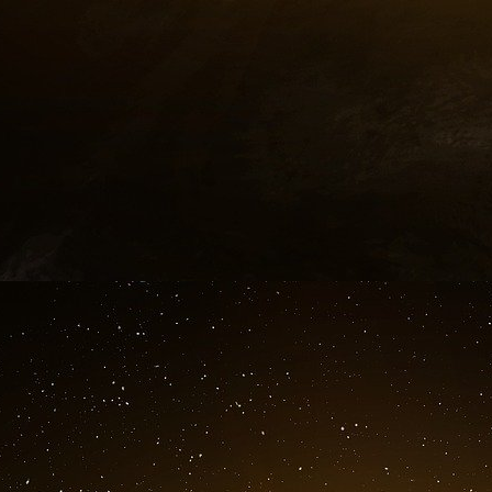
ingénierie financière inédite. Elle invente le 
entre la Banque mondiale et IBM en 1981. 
première titrisation de CDO adossé à des cré
responsable de la crise financière de 2008
Trading sur les marchés financiers devient la
ses résultats, loin devant ses fonctions traditi
En 1991, la banque est prise en flagrant déli
Trésor américain alors qu’elle tente d’acheter 
durant une certaine période. « Les Maîtres de
banque avaient gagné à Wall Street plaident co
En 1992, l’amende record de 290 millions de
considérable. Une nouvelle équipe de ma
l’actionnaire principal Warren Buffet. Très affa
cession à Travelers en 1997, futur membre d
fusionnée dans la galaxie Citi, les activités de
Néanmoins, l’influence de Salomon Brothers n’e
Journal relatait en 2009 que les investisseurs