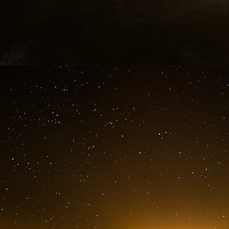
atteint 400 milliards de dollars. L’action 
commencent en 2007 quand la banque doit sau
dans les CDO. Les CDO ou « Collateralize
financiers titrisés adossés à des crédits hypo
note de nombreux CDO en mars 2008 que la 
fondre et son cours de bourse chuter. La 
finalement J.P. Morgan qui rachète la banque a
16 mars 2008. La chute de Bear Stearns p
Brothers quelques mois plus tard en septembr
Drexel Burnham Lambert
Bienvenue au cœur du Wall Street flamboyant 
« junk bonds », littéralement des « obligation
dette risquée représentera, en 1989 à son apo
homme est à la manœuvre, il s’agit de Michae
Milken intègre la petite banque d’affaires Dr
1973, Drexel fusionne avec Burnham, un cour
déjà très discutables. Milken comprend très vit
« junk bonds », il comprend aussi qu’en les co