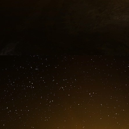
A partie de 2003, le marché immobilier amér
Lehman Brothers achète cinq sociétés de prêts 
dans les crédits « subprimes » comme BNC 
établissements octroient des emprunts Alt
documentation complète des emprunteurs. O
« No Income, No Job, No Assets ».
Au début, ces acquisitions semblent prof
l’immobilier lui permettent une croissance de
et 2006. A la mi-2007, le marché immobilier s’ef
au grand jour avec la fermeture de deux hedge 
banque Bear Stearns. Bear Stearns sera rache
une forte activité sur le marché des « subp
banque à tomber et le titre chute en bourse
2008, la situation financière de Lehman em
désastreux. Début septembre 2008, l’agence d
de dégrader Lehman si elle ne s’adosse pas à u
à une baisse de 42% du titre le 11 septembre 