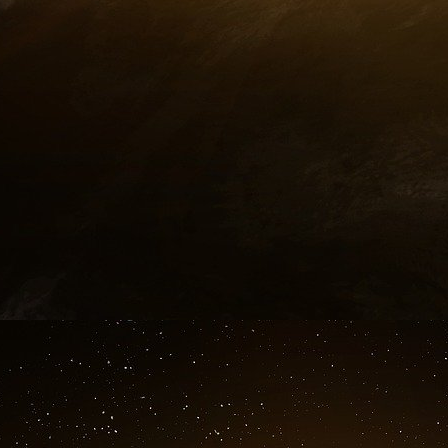
BONUS
Banco Ambrosiano
Le 17 juin 1982, le directeur de Banco Ambros
sous un pont de la Tamise à Londres. Suicide o
la « Banque de Dieu » – la Banque du Vatica
Ambrosiano – est une affaire digne d’un b
douteuses, une pseudo-loge maçonnique visant
des industriels sans scrupules, l’ombre de l
réunit tous les démons de l’Italie d’après-gue
des magistrats corrompus, des policiers véreux
une rumeur enfle : Banco Ambrosiano serait e
désastreux, des prêts octroyés à des s
remboursés. Or ces sociétés seraient contrôlée
gr
cardinal américain M
Marcinkus. Enfin, des h
et des magistrats italiens sont compromis d
d’argent en raison de leur appartenance à la L
un membre éminent. La banque ferme en 1982 et