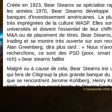
Créée en 1923, Bear Stearns se spécialise rap
les années 1970, Bear Stearns développe u
banques d’investissement américaines. La plu
très imprégnées de la culture WASP. Elles son
universités et doivent l’essentiel de leur chif
M&A ou de placement de titres. Bear Stearns, 
trading et se montre très ouverte sur son rec
Alan Greenberg, dira plus tard : « Nous n’av
recherchons, ce sont des PSD (poor, smart
rich) ».bear stearns faillite
Malgré ou à cause de cela, Bear Stearns est un
qui fera de Citigroup la plus grande banque du 
que se rencontrent Jerome Kohlberg, Henry Kr
KKR, un des plus grand fonds de Private Equi
© Geopolintel 2009-2
Dans les années 2000, Bear Stearns s
d’investissement du pays, derrière Goldman 
Lehman Brothers. Fin 2006, Bear Stearns a pl