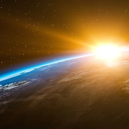
Il ne reste plus qu’un milliard de dollars de 
rachat avec Barclays et Bank of America échou
Ainsi, Lehman Brothers se déclare officielle
dégringolade de l’action de 93% entre le 12 et
pire crise financière internationale depuis celle
Salomon Brothers
Salomon Brothers est une banque mythique imm
Liar’s Poker. Lewis, lui même ancien de Salomo
banque se surnommaient entre eux les « Big Sw
parties de poker menteur aux mises colossal
d’une fraternité étudiante où l’on vouait un cul
trading floor de Salomon, à l’époque parmi le
sous le nom de « The Jungle ».
Fondée en 1910, Salomon Brothers se spécial
américain. L’apogée de Salomon survient da
hausse des taux d’intérêt spectaculaire sous
Volcker. La banque innove alors sur tous les