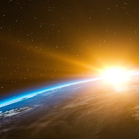
d’un laconique « Passez-moi Salomon ».
ABN Amro
ABN Amro c’était l’héritage de la puissance co
fameuse Vereenigde Oost-Indische Compagnie
les profanes. C’était le fruit de fusions ent
imprononçables fondées par les rois – qui 
Maatschappij ou NHM ? – pour finalement abou
obscur. Oui mais ABN Amro s’est faite racheter
des transactions les plus importantes dans le
composé de Royal Bank of Scotland (RBS), For
C’est un cadeau empoisonné pour ces trois ban
la veille de la crise de 2008. Ainsi, la banque 
démanteler par le gouvernement des Pays-Bas
de Fortis aux Pays-Bas a été renommée 
privatisée fin 2015. Les Pays-Bas démontren
devise nationale – Je maintiendrai -, ABN Amro