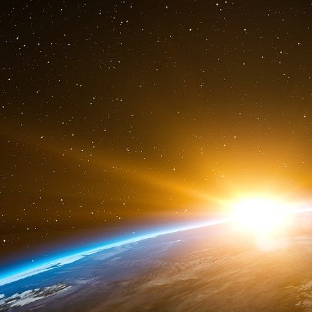
En 2007, des centaines de millions de dollars 
Stratton Oakmont
Inutile de présenter la maison de courtage St
Martin Scorcese Wolf of Wall Street, avec Le
Stratton Oakmont, le fascinant Jordan Belfort.
pas vraiment un puisque Stratton Oakmon
inspirer la confiance à ses clients – était bas
nom évocateur se trouve à Long Island, bien l
C’est volontairement là-bas que Belfort d
projecteurs de Wall Street, surtout de ceux d
promet des millions à des jeunes du coin souve
étudiants de la Ivy League, Stratton Oakmont 
des « penny stocks », des titres peu onéreux
investissements au potentiel insondé.
Devant les nombreuses plaintes de clients trop
et le FBI et la SEC s’intéressent de plus près
courtage ferme, Belfort est condamné en 1998