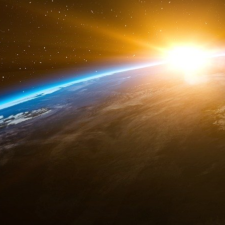
un portefeuille finalement bien diversifié, perf
se trouve le célèbre trader Ivan Boesky, ensembl
en vigueur dans le pays : délit d’initiés, év
marché… En 1987, l’année du krach boursier, 
de 550 millions de dollars. C’est pourtant B
collabore avec le FBI depuis 1986 pour sauve
Milken s’engage dans une bataille juridique jus
Drexel qui fait faillite la même année.
Lehman Brothers
Le 15 septembre 2008, Lehman Brothers se dé
dollars d’avoirs, une dette de près de 619 mill
monde, Lehman était la quatrième banque d’in
Étant donné sa puissance financière, la faillit
de l’histoire. La banque est la plus grosse vi
et sa chute l’a intensifiée. Pourtant rien ne p
1850 à une fin si brutale.