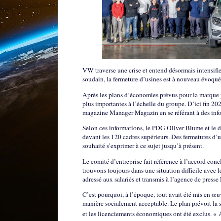
VW traverse une crise et entend désormais intensifi
soudain, la fermeture d’usines est à nouveau évoqué
Après les plans d’économies prévus pour la marque
plus importantes à l’échelle du groupe. D’ici fin 202
magazine Manager Magazin en se référant à des info
Selon ces informations, le PDG Oliver Blume et le d
devant les 120 cadres supérieurs. Des fermetures d’u
souhaité s’exprimer à ce sujet jusqu’à présent.
Le comité d’entreprise fait référence à l’accord con
trouvons toujours dans une situation difficile avec 
adressé aux salariés et transmis à l’agence de presse
C’est pourquoi, à l’époque, tout avait été mis en œuv
manière socialement acceptable. Le plan prévoit la
et les licenciements économiques ont été exclus. « A