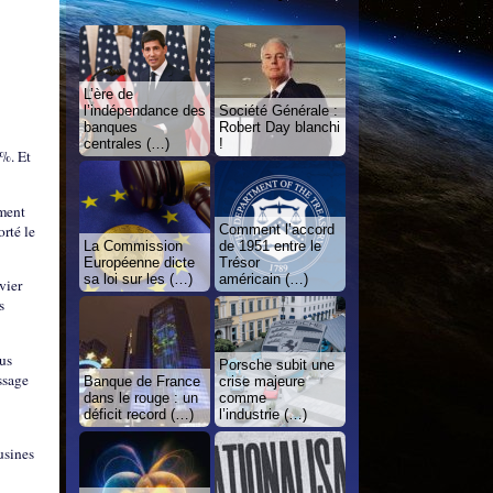
L’ère de
l’indépendance des
Société Générale :
banques
Robert Day blanchi
centrales (…)
!
 %. Et
ement
orté le
Comment l’accord
La Commission
de 1951 entre le
Européenne dicte
Trésor
sa loi sur les (…)
américain (…)
vier
s
ous
Porsche subit une
ssage
Banque de France
crise majeure
dans le rouge : un
comme
déficit record (…)
l’industrie (…)
usines