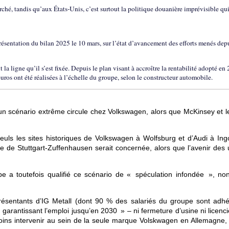
hé, tandis qu’aux États-Unis, c’est surtout la politique douanière imprévisible qui
présentation du bilan 2025 le 10 mars, sur l’état d’avancement des efforts menés dep
ligne qu’il s’est fixée. Depuis le plan visant à accroître la rentabilité adopté en
uros ont été réalisées à l’échelle du groupe, selon le constructeur automobile.
 un scénario extrême circule chez Volkswagen, alors que McKinsey et 
seuls les sites historiques de Volkswagen à Wolfsburg et d’Audi à Ingo
 de Stuttgart-Zuffenhausen serait concernée, alors que l’avenir des 
pe a toutefois qualifié ce scénario de « spéculation infondée », no
présentants d’IG Metall (dont 90 % des salariés du groupe sont adhé
garantissant l’emploi jusqu’en 2030 » – ni fermeture d’usine ni licenc
ins intervenir au sein de la seule marque Volskwagen en Allemagne, 