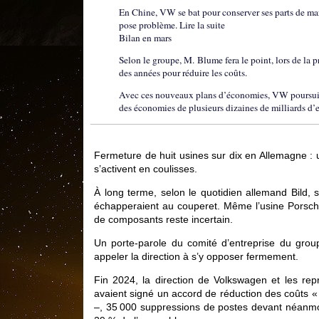
En Chine, VW se bat pour conserver ses parts de marc
pose problème. Lire la suite
Bilan en mars
Selon le groupe, M. Blume fera le point, lors de la 
des années pour réduire les coûts.
Avec ces nouveaux plans d’économies, VW poursuit la 
des économies de plusieurs dizaines de milliards d’e
Fermeture de huit usines sur dix en Allemagne :
s’activent en coulisses.
À long terme, selon le quotidien allemand Bild, 
échapperaient au couperet. Même l’usine Porsche
de composants reste incertain.
Un porte-parole du comité d’entreprise du grou
appeler la direction à s’y opposer fermement.
Fin 2024, la direction de Volkswagen et les re
avaient signé un accord de réduction des coûts « 
–, 35 000 suppressions de postes devant néanmo