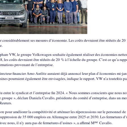
er considérablement ses mesures d’économie. Les coûts devraient être réduits de 20
e.
 phare VW, le groupe Volkswagen souhaite également réaliser des économies nett
8, les coûts devraient être réduits de 20 % à l’échelle du groupe. C’est ce qu’a rapp
rmations provenant de l’entreprise.
irecteur financier Arno Antlitz auraient déjà annoncé leur plan d’économies mi-jan
sines pourraient également être envisagées, indique le rapport. VW n’a toutefois pa
clu entre le syndicat et l’entreprise fin 2024. « Nous sommes conscients que nous n
le groupe », déclare Daniela Cavallo, présidente du comité d’entreprise, dans un me
 Reuters.
re pour améliorer la compétitivité et atténuer les répercussions sur le personnel de
 suppression de 35 000 emplois en Allemagne entre 2025 et 2030. Les fermetures d’
me
vec nous, il n’y aura pas de fermetures d’usines », a affirmé M
Cavallo.