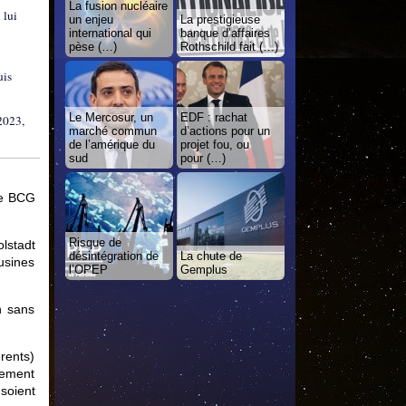
La fusion nucléaire
 lui
un enjeu
La prestigieuse
international qui
banque d’affaires
pèse (…)
Rothschild fait (…)
uis
Le Mercosur, un
EDF : rachat
 2023,
marché commun
d’actions pour un
de l’amérique du
projet fou, ou
sud
pour (…)
le BCG
Risque de
lstadt
désintégration de
La chute de
usines
l’OPEP
Gemplus
n sans
rents)
iement
soient