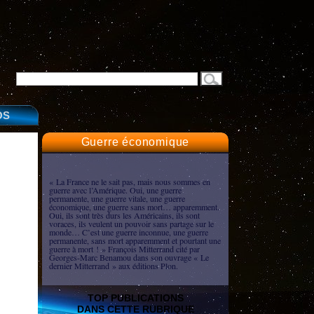
OS
Guerre économique
« La France ne le sait pas, mais nous sommes en
guerre avec l’Amérique. Oui, une guerre
permanente, une guerre vitale, une guerre
économique, une guerre sans mort… apparemment.
Oui, ils sont très durs les Américains, ils sont
voraces, ils veulent un pouvoir sans partage sur le
monde… C’est une guerre inconnue, une guerre
permanente, sans mort apparemment et pourtant une
guerre à mort ! » François Mitterrand cité par
Georges-Marc Benamou dans son ouvrage « Le
dernier Mitterrand » aux éditions Plon.
TOP PUBLICATIONS
DANS CETTE RUBRIQUE