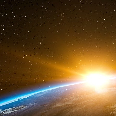
Leurs carrières diplomatiques avaient été 
Broadway, puis dans le film Oslo (2021), retra
et l’Organisation de libération de la Palestin
historique de 1993 entre Yitzhak Rabin et Yass
Selon des courriels récemment rendus publics, 
Epstein des critiques élogieuses de la pièce. 
versé environ 70 000 euros afin qu’elle soit jo
Beaumont Theater de New York en 2017.
Si le processus de paix d’Oslo a finalement é
Norvège en tant que facilitateur de paix est quan
« Depuis, la Norvège a participé à des pro
souligne Hilde Henriksen Waage, historienne à 
« Et cela est en grande partie grâce à Terje 
accords d’Oslo. »
Dans ses mémoires publiées en 2020, l’anc
écrit que Terje Rød-Larsen est « le seul Norv