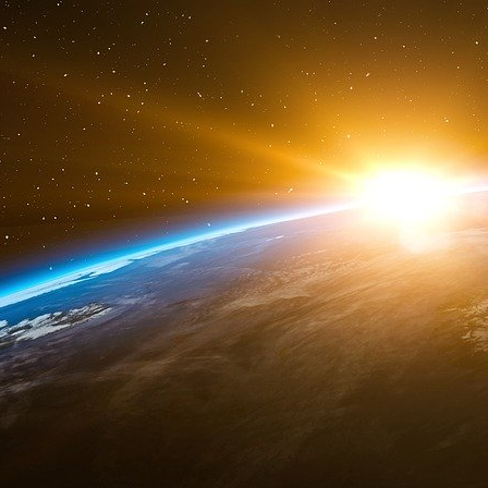
votre adresse par e-mail afin que je la transmette 
Envoyé par Fabrice Aidan, Nations Unies
https:/
Epstein a donné 150 000 dolars à IPI Internationa
Et le détournement de 5 millions de dollars de l’I
De : Jeffrey Epstein