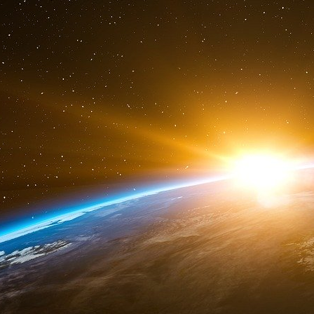
Début du message transféré :
De : Fabrice Aidan
Objet : Trieste
Datiii +02:00
À :
Cher
À quelle heure est le décollage pour Trieste le 16
Le bb de Toje est cassé.
Envoyé par Fabrice Aidan, Nations Unies
https:/
L’ONU est mouillé jusqu’au cou et la censure d’in
public.
L’affaire Epstein, un scandale qui ternit l’
Des décennies durant, la Norvège a cultivé une
respecté sur la scène internationale. Aujourd’h
image soigneusement bâtie, tant à l’intérieur du