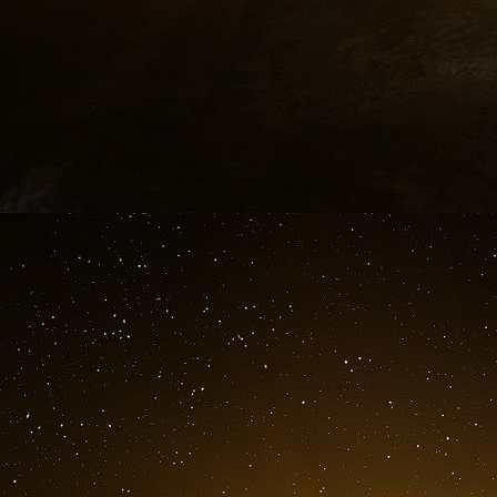
Oslo, Norvège (diplomatique) » — un passeport 
Pour clore ces liens abjects, Fabrice Aidan coordo
Epstein.
o : Jeffrey Epsteinfleevacation©gmailcom]
De : Fabrice Aidan
er
Envoyé le mardi 1
mai 2012 à 23 h 01 min 26 s
Objet : Re : Adresse
Merci. Nous venons d’atterrir. Nous attendrons q
Envoyé par Fabrice Aidan, Nations Unies
De : Jeffity Epstein beevacation@gmail.com]
Envoyé : 01/05/2012 18 h 59 AST
À : Fabrice Aidan
Objet : Re : Adresse
Je n’ai pas encore parlé à Terje, à Paris c’est 
c’est 9 east 71
st. , je suis censé être à Paris à cette date, mais d
er
Le mardi 1
mai 2012 à 18 h 57, Fabrice Aidan < 
Cher Jeff, J’espère que vous allez bien. Lorsque