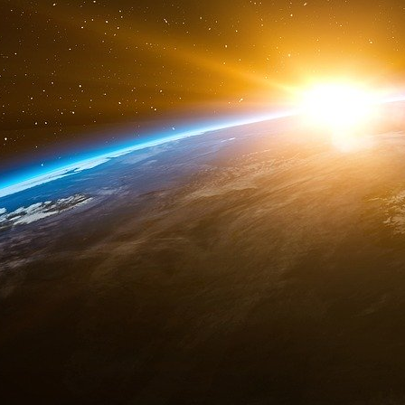
Cordialement,
Pim
https://www.justice.gov/epstein/fil...
Pim Valdre codirige le programme « Net Zero Pil
Nature and Climate du WEF.
Elle a soutenu l’e
York en travaillant sur les défis du développement
Bureau exécutif du Secrétaire général des Nation
l’Assemblée générale des Nations Unies.
Mona Juul occupait le poste d’ambassadrice de N
Au printemps 2011, les assistants de la famille J
d’organiser un vol privé vers les Bermudes. Une l
L’assistante Jilla Moazami (Assistante exécutive du
écrit au bureau d’Epstein : « En tant que Norvégie
Bermudes... les enfants voyagent avec leurs pare
Juul). » Cet e-mail a été transmis à Rich Kahn, l
l’implication du réseau d’Epstein dans l’organi
vol. Un mois avant le départ, des scans des passep
d’Epstein, Larry Visoski. À côté du nom de Mona J