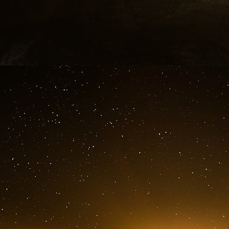
Richard Merida.
À :
De : Lesley Groff
Envoyé : lundi 21 novembre 2011 à 20 h 04 min 
Objet : Fwd : Visite privée de l’ONU — demain 
Début du message transféré :
De : Pim Valdre
Date : novembre
À :
Objet : Visite privée de l’ONU demain à 12 h
Chère Lesley, J’ai été ravi de vous parler au télé
J’ai réservé une visite guidée des Nations Unies 
Ils entreront dans le bâtiment par l’entrée des vis
re
1
avenue. Dans le hall d’entrée, ils tourneront à
bureau du coordinateur des visites où ils s’enregi
« International Peace Institute ». Ils doivent appo
permis de conduire). Je les retrouverai sur place 
vous m’envoyer leurs noms afin que je puisse les a