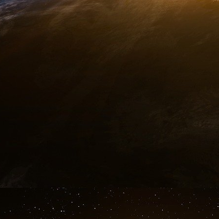
qui ait toujours — un accès pratiquement li
C’est précisément cet accès qui fait aujourd’hui
La semaine dernière, l’Økokrim a inculpé Mon
Rød-Larsen pour complicité de corruption agg
paiements effectués par Jeffrey Epstein pour le
appartement luxueux à Oslo du couple de dipl
« Tu es mon meilleur ami et un être hu
pareille », écrivait Terje Rød-Larsen à Je
2017.
Le quotidien économique norvégien DN a rapp
Jeffrey Epstein allouait 4,2 millions d’euro
diplomates. L’un d’eux semble également avoir r
Un ancien Premier ministre inculpé
Jeudi dernier, les enquêteurs ont élargi l’en
corruption aggravée à la suite d’une perquisitio