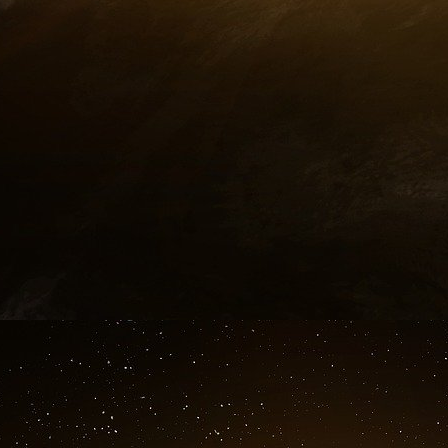
Le parlement norvégien a ouvert une enquête 
alors que des accusations de corruption, la d
délinquant sexuel américain désormais déc
sphères de l’establishment diplomatique et poli
L’unité norvégienne de lutte contre la crim
deux figures centrales des accords d’Oslo co
qu’un ancien Premier ministre pour corrupt
Parallèlement, la princesse héritière Met
échangé des courriels et rencontré Jeffre
moment, son fils aîné, Marius Borg Høiby
domestiques.
Ces affaires ternissent l’image soigneusement 
un pays médiateur de paix et de valeurs humani
Des artisans des accords d’Oslo au cœur d
Au cœur du scandale norvégien se trouve l
emblématique de ces dernières années : les 
Mona Juul
, également mari et femme.