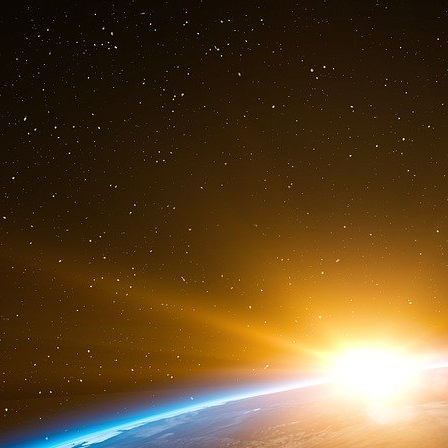
Dans un courriel adressé à Jeffrey Epstein
uniquement avec des jeunes femmes, comme v
Thorbjørn Jagland a été président du Comi
secrétaire général du Conseil de l’Europe duran
Les e-mails échangés entre les deux hommes
russe des Affaires étrangères Sergueï Lavro
conjoint » dans un appartement de Thorbjørn J
Mona Juul, Thorbjørn Jagland et Terje 
L’avocat de Terje Rød-Larsen s’est dit convain
lieu d’engager la responsabilité pénale » de son 
Mais le dommage réputationnel dépasse désorm
leurs rôles centraux dans la diplomatie norvégi
de faire tace d’huile et de ternir l’image dipl
« Les gouvernements norvégiens ont tout intér
de paix », note Hilde Henriksen Waage.