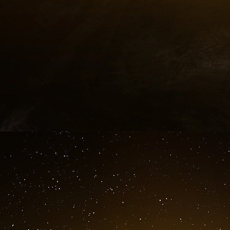
À : Boris Nikolic
Objet : Fwd : Fw : Instructions bancaires IPI et c
Date : lundi 10 juin 2013 17:46:24 +0000
Pièces jointes : IRS_NewTaxRuling2008.pdf
Voici les instructions de virement pour les 5 mill
https://www.justice.gov/epstein/fil...
Bank name : =AO JPMorgan Chase
Bank address : =AO 1 United Nations Plaza, Br
=AO Ne= York, NY 10017 =AO =AO USA ABA
SWIFT : =A0 CHASUS-33 Account name : =AO Int
Account number :
https://www.justice.gov/epstein/
À : « eevacation mail.com [jeevacation©gmail.c
Fran :
Envoyé le jeudi 11 août 2011 à 18 h 28 min 31 s.
Objet : Fwd : Trieste
Comment dois-je répondre ? Ou veux-tu d’abord 
Fabrice m’a dit qu’ils arriveraient à Paris Le Bou
18 h.