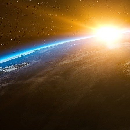
risque et des titres NASDAQ non autorisés.
Cerina a fusionné et développé l’entreprise p
d’investissement qui conseille sur les grandes
orchestré l’acquisition par Vivendi (VIV:FP)[7
marché du haut débit, pour un montant de 4,2 m
qui constituait alors la plus grande tra
télécommunications.
« Je suis aujourd’hui président du groupe Cré
Vivendi dans le cadre de son acquisition de G
recul, j’ai décidé de rembourser mes clients à 
veut exercer une activité qui implique un deg
clients, on ne peut pas être motivé uniquemen
responsable. Ce sont les anciennes méthodes d
De : « Fabrizio Cerina »
À : « Jeffrey EPSTEIN »
Objet : Re : Venue à New York du 2 au 9. Ciao
Date : vendredi 29 octobre 2010 23:57:18 +00
Importance : normale