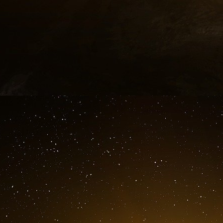
Parmi les transactions que nous avons réali
s’élevait à 4,2 milliards et la
plus petite à 150
toutes tailles.
Du côté des ventes, nous sommes vraimen
Vivendi/GVT, Shaul Shani (actionnaire majorita
avait reçu une offre de Goldman pour une in
22 % à vendre) évaluant l’ensemble de GVT à 2,
GVT à 2,4 milliards de dollars. Après avoir re
(en leur versant des frais de rupture) et a signé
avec nous. Peu après, nous avons vendu enviro
de celle-ci à 4,2 milliards de dollars.
Je sais que vos idées pourraient m’être très uti
Ciao caro
https://www.justice.gov/epstein/fil...