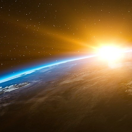
Le pianiste Simon Ghraichy à son
Epstein
De : Frédéric Chaslin
Envoyé : vendredi 12 mai 2017 à 11 h 46
À : Jeffrey E.
Objet : Re :
Je donne un petit récital privé ce soir dans
Si cela vous intéresse, je peux lui demander