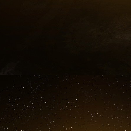
À part ça, demain, je suis assez libre jusqu’à 1
NB : Frédéric Chaslin est un chef d’orchestre, 
en 1963.
https://www.justice.gov/epstein/fil...
À : inUeevacation©gmail.com)
De :
Envoyé le mercredi 22 juin 2016 à 9 h 22 min 2
Objet : Rappel : Simon Ghraichy à New York ju
Rappel : Simon Ghraichy à New York jusqu’à ven
Cher
Cela fait longtemps ! Comment vas-tu ?
Je suis très heureux d’annoncer à Jeffrey que 
avec
Universal Music
et que je vais bient
Grammophon.
Pourrais-tu l’en informer ? Je suis impatient de
à ce sujet !
Amitiés,
Simon