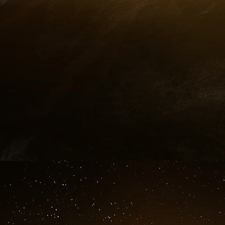
« exclusivement des relations entre mécène et
répréhensible ».
Jeffrey Epstein et Simon Ghraichy ont été pré
monde arabe en présence de Jack Lang, son p
du pianiste pour les États-Unis : « J’arrivais
accompagné professionnellement. J’ai ren
exclusivement une relation de mécène à artis
2017, Jeffrey Epstein lui demande de lui trouve
parisiennes et européennes. Simon Ghraichy lui
n’est pas dans la tranche d’âge requise, « 20-24 
une grand-mère ! » Epstein a rencontré la jeu
là », assure le pianiste, qui regrette une « plai
Une année « décadente et musicale »
En 2018, Simon Ghraichy adresse aussi à Jeff
année « décadente et musicale ». Il a égalem
Jeffrey Epstein, au seul titre de « mécénat 
pour « financer une tournée de concerts » : 