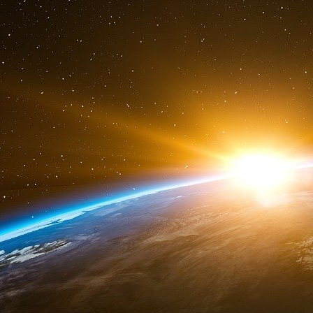
Simon Ghraichy
www.simon hraich .com
Envoyé depuis mon iPhone, merci de votr
typographiques.
Sent from my iPhone
https://www.justice.gov/epstein/fil...
Publié le jeudi 12 février 2026
Simon Ghraichy a cherché « une assistante » 
aussi souhaité une année « décadente et music
entretenu « exclusivement des relations entre 
Mille cent quarante et une. C’est très exacte
Ghraichy » apparaît dans les dossiers Epstein,
de la Justice américain. Soit quatre années d’
entre le pianiste franco-libano-mexicain et l
ont eu lieu alors que Jeffrey Epstein avait 
2008, pour avoir recouru aux services de dizai
je n’avais aucune idée ni de cette condamnation
depuis défendu Simon Ghraichy auprès de l’Age