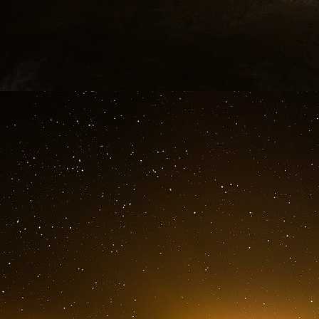
Fabrizio Cerina
(né en Italie) est président d
Alpes.
Cerina a débuté sa carrière en acquérant une
Participations et de Placements, à Genève. Il l
Mashreg Bank.
Il a passé la majeure partie de sa carrière 
Uni). En 1982, il a acquis Attel Bank, dans laque
(1,53 million de dollars américains), avant d
Luxembourg en 1987 pour une valeur d’enviro
millions de dollars américains).
Dans les années 1990, Cerina a été surnommé
suisse et internationale lorsqu’il a, en tant
remboursé volontairement ses clients de sa pro
causé des pertes s’élevant à 45 millions de
américains). Le trader avait volé de l’argent à 