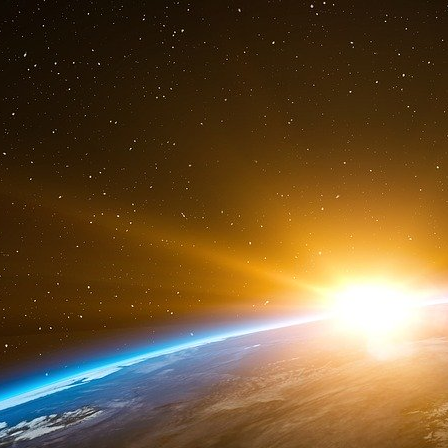
subventions publiques pour soutenir la cré
financement privé pour réaliser ses projets »
dans le cercle intime » d’Epstein : « Nos int
invitations aux concerts. » Il exprime aussi sa 
cette affaire ».
Des révélations qui ne sont pas sans cons
l’humoriste Alex Vizorek pour le spectacle « J
a été remplacé au pied levé pour les représent
et dimanche à Metz, font savoir nos confrères
pas la seule personnalité du monde classique 
2013, le chef d’orchestre Frédéric Chaslin ava
milliardaire, où il disait « avoir trouvé une fil
de lui recommander une interprète », s’est dep