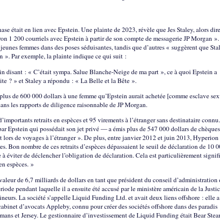
e était en lien avec Epstein. Une plainte de 2023, révèle que Jes Staley, alors dir
on 1 200 courriels avec Epstein à partir de son compte de messagerie JP Morgan ».
e jeunes femmes dans des poses séduisantes, tandis que d’autres « suggèrent que Sta
n ». Par exemple, la plainte indique ce qui suit :
in disant : « C’était sympa. Salue Blanche-Neige de ma part », ce à quoi Epstein a
e ? » et Staley a répondu : « La Belle et la Bête ».
é plus de 600 000 dollars à une femme qu’Epstein aurait achetée [comme esclave sex
dans les rapports de diligence raisonnable de JP Morgan.
’importants retraits en espèces et 95 virements à l’étranger sans destinataire connu.
par Epstein qui possédait son jet privé — a émis plus de 547 000 dollars de chèques
t lors de voyages à l’étranger ». De plus, entre janvier 2012 et juin 2013, Hyperion
es. Bon nombre de ces retraits d’espèces dépassaient le seuil de déclaration de 10 
 à éviter de déclencher l’obligation de déclaration. Cela est particulièrement signifi
 en espèces. »
valeur de 6,7 milliards de dollars en tant que président du conseil d’administration
de pendant laquelle il a ensuite été accusé par le ministère américain de la Justi
neurs. La société s’appelle Liquid Funding Ltd. et avait deux liens offshore : elle a
abinet d’avocats Appleby, connu pour créer des sociétés offshore dans des paradis
aïmans et Jersey. Le gestionnaire d’investissement de Liquid Funding était Bear Stea