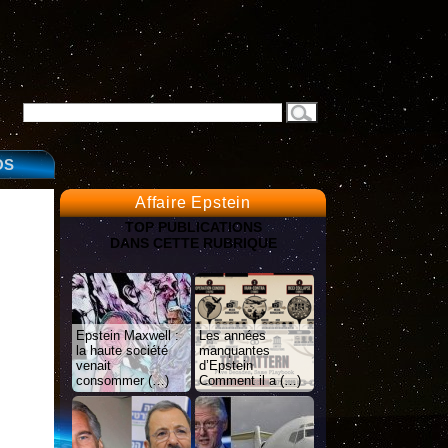
OS
Affaire Epstein
TOP PUBLICATIONS
DANS CETTE RUBRIQUE
Epstein Maxwell :
Les années
la haute société
manquantes
venait
d’Epstein
consommer (…)
Comment il a (…)