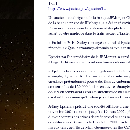
1 of 1
https://www.justice.gov/epstein/fil...
Un ancien haut dirigeant de la banque JPMorgan Chas
de la banque privée de JPMorgan, « a échangé envir
Plusieurs de ces courriels contenaient des photos d
aurait pu être impliqué dans le trafic sexuel d’Epstei
« En juillet 2010, Staley a envoyé un e-mail à Epste
répondu : « Quel personnage aimerais-tu avoir ensuit
Epstein par l’intermédiaire de la JP Morgan, a vers
à l’âge de 14 ans, selon les informations contenues 
« Epstein et/ou ses associés ont également effectué d
exemple, Hyperion Air, Inc. — la société contrôlée 
encaisser, prétendument pour « des frais de carburan
converti plus de 120 000 dollars en devises étrangèr
dollars ou semblaient avoir été structurés de manière
car il est bien connu qu’Epstein payait ses victimes
Jeffrey Epstein a présidé une société offshore d’une 
novembre 2001 au moins jusqu’au 19 mars 2007, pério
d’avoir commis des crimes de trafic sexuel sur des mi
constituée aux Bermudes le 19 octobre 2000 par le c
fiscaux tels que l’île de Man, Guernesey, les îles C