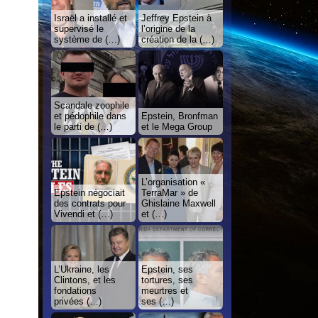
Israël a installé et
Jeffrey Epstein à
supervisé le
l’origine de la
système de (…)
création de la (…)
Scandale zoophile
et pédophile dans
Epstein, Bronfman
le parti de (…)
et le Mega Group
L’organisation «
Epstein négociait
TerraMar » de
des contrats pour
Ghislaine Maxwell
Vivendi et (…)
et (…)
L’Ukraine, les
Epstein, ses
Clintons, et les
tortures, ses
fondations
meurtres et
privées (…)
ses (…)