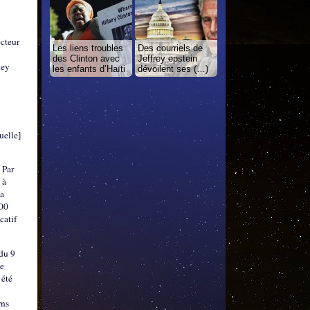
ecteur
Les liens troubles
Des courriels de
des Clinton avec
Jeffrey epstein
ley
les enfants d’Haïti
dévoilent ses (…)
uelle]
 Par
 à
 a
000
catif
 du 9
ce
 été
rns