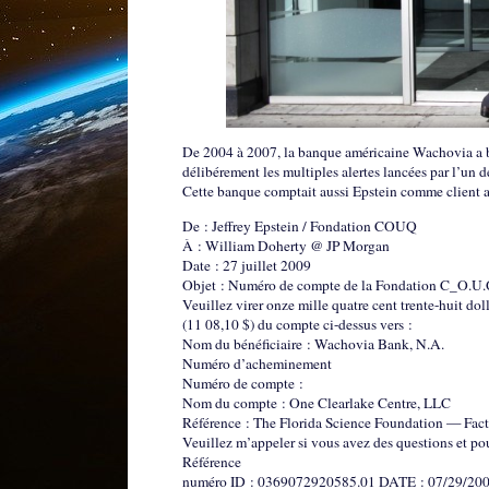
De 2004 à 2007, la banque américaine Wachovia a bl
délibérement les multiples alertes lancées par l’un de
Cette banque comptait aussi Epstein comme client 
De : Jeffrey Epstein / Fondation COUQ
À : William Doherty @ JP Morgan
Date : 27 juillet 2009
Objet : Numéro de compte de la Fondation C_O.U.
Veuillez virer onze mille quatre cent trente-huit dol
(11 08,10 $) du compte ci-dessus vers :
Nom du bénéficiaire : Wachovia Bank, N.A.
Numéro d’acheminement
Numéro de compte :
Nom du compte : One Clearlake Centre, LLC
Référence : The Florida Science Foundation — Fac
Veuillez m’appeler si vous avez des questions et p
Référence
numéro ID : 0369072920585.01 DATE : 07/29/200