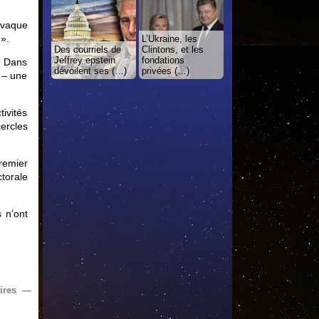
ovaque
 ».
L’Ukraine, les
Des courriels de
Clintons, et les
Jeffrey epstein
fondations
é. Dans
dévoilent ses (…)
privées (…)
 – une
ivités
cercles
remier
ctorale
 n’ont
ires —