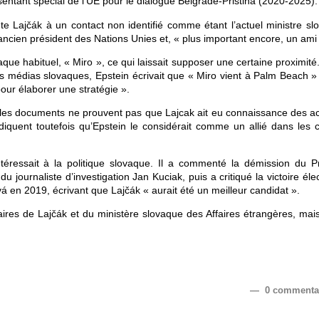
entant spécial de l’UE pour le dialogue Belgrade-Pristina (2020-2025).
e Lajčák à un contact non identifié comme étant l’actuel ministre sl
’ancien président des Nations Unies et, « plus important encore, un ami
que habituel, « Miro », ce qui laissait supposer une certaine proximit
s médias slovaques, Epstein écrivait que « Miro vient à Palm Beach »
pour élaborer une stratégie ».
les documents ne prouvent pas que Lajcak ait eu connaissance des act
s indiquent toutefois qu’Epstein le considérait comme un allié dans les 
ntéressait à la politique slovaque. Il a commenté la démission du P
u journaliste d’investigation Jan Kuciak, puis a critiqué la victoire éle
en 2019, écrivant que Lajčák « aurait été un meilleur candidat ».
res de Lajčák et du ministère slovaque des Affaires étrangères, mais
— 0 commenta