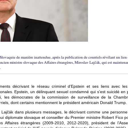
 Slovaquie de manière inattendue, après la publication de courriels révélant un lien 
ancien ministre slovaque des Affaires étrangères, Miroslav Lajčák, qui est maintena
.
ents décrivant le réseau criminel d’Epstein et ses liens avec les 
tionales. Epstein, un délinquant sexuel condamné qui s’est suicidé en 
redi, les démocrates de la commission de surveillance de la Chamb
riels, dont certains mentionnent le président américain Donald Trump.
é Lajčák dans plusieurs messages, le décrivant comme une personne
hui diplomate slovaque et conseiller du Premier ministre Robert Fico p
es Affaires étrangères (2009-2010, 2012-2020), président de l’Ass