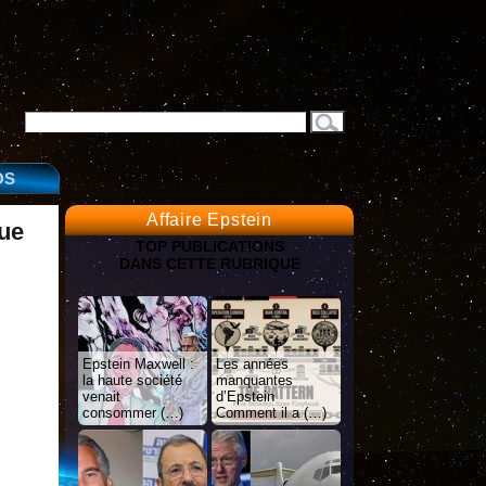
OS
Affaire Epstein
que
TOP PUBLICATIONS
DANS CETTE RUBRIQUE
Epstein Maxwell :
Les années
la haute société
manquantes
venait
d’Epstein
consommer (…)
Comment il a (…)