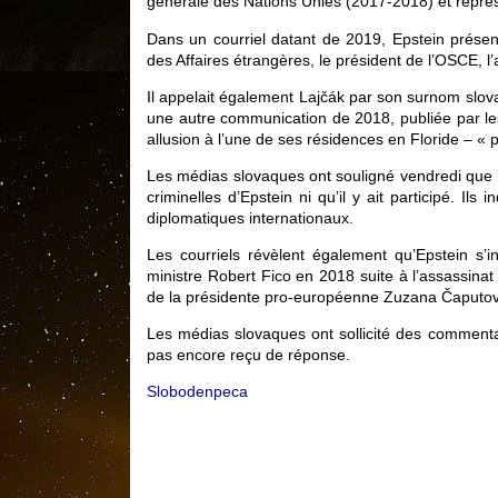
générale des Nations Unies (2017-2018) et représ
Dans un courriel datant de 2019, Epstein présent
des Affaires étrangères, le président de l’OSCE, l
Il appelait également Lajčák par son surnom slova
une autre communication de 2018, publiée par le
allusion à l’une de ses résidences en Floride – « 
Les médias slovaques ont souligné vendredi que 
criminelles d’Epstein ni qu’il y ait participé. Il
diplomatiques internationaux.
Les courriels révèlent également qu’Epstein s’i
ministre Robert Fico en 2018 suite à l’assassinat d
de la présidente pro-européenne Zuzana Čaputová 
Les médias slovaques ont sollicité des commentai
pas encore reçu de réponse.
Slobodenpeca