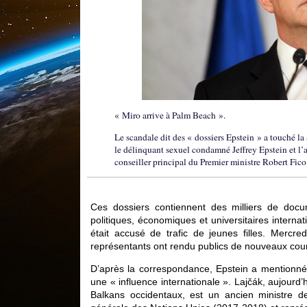
« Miro arrive à Palm Beach ».
Le scandale dit des « dossiers Epstein » a touché la
le délinquant sexuel condamné Jeffrey Epstein et l’
conseiller principal du Premier ministre Robert Fico
Ces dossiers contiennent des milliers de docum
politiques, économiques et universitaires interna
était accusé de trafic de jeunes filles. Merc
représentants ont rendu publics de nouveaux cour
D’après la correspondance, Epstein a mentionn
une « influence internationale ». Lajčák, aujourd’
Balkans occidentaux, est un ancien ministre d