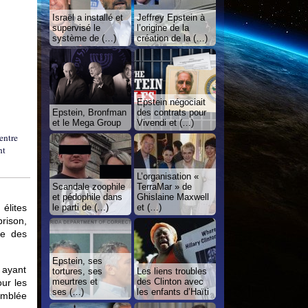
Israël a installé et
Jeffrey Epstein à
supervisé le
l’origine de la
système de (…)
création de la (…)
Epstein négociait
Epstein, Bronfman
des contrats pour
et le Mega Group
Vivendi et (…)
entre
nt
L’organisation «
Scandale zoophile
TerraMar » de
et pédophile dans
Ghislaine Maxwell
le parti de (…)
et (…)
élites
prison,
re des
Epstein, ses
 ayant
tortures, ses
Les liens troubles
meurtres et
des Clinton avec
our les
ses (…)
les enfants d’Haïti
emblée