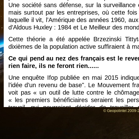
Une société sans défense, sur la surveillance e
mais surtout par les entreprises, où cette fois
laquelle il vit, l’Amérique des années 1960, au
d’Aldous Huxley : 1984 et Le Meilleur des mon
Cette théorie a été appelée Brzezinski Titty
dixièmes de la population active suffiraient à ma
Ce qui pend au nez des français est le reven
rien faire, ils ne feront rien......
Une enquête Ifop publiée en mai 2015 indiqu
l’idée d’un revenu de base". Le Mouvement fr
voit pas « un outil de lutte contre le chômag
« les premiers bénéficiaires seraient les pe
travail, qui pourraient décider de travail
© Geopolintel 2009-2
inconditionnel libérerait en effet de la contrainte
Le revenu universel a séduit la Silicon Valley
Hamon. Avec GiveDirectly, George Soros a 