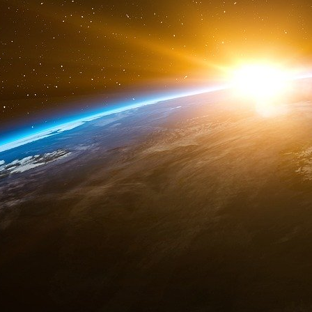
largement les 5,3 millions de pauvres, l’Obs
minimum unique.
« Collectées avant la crise de 2020 », les do
beaucoup déjà obsolètes. L’Observatoire en es
précision à quel niveau nous en sommes à la
Maurin, le directeur de l’Observatoire. Ce que
modèle social a protégé du pire une grande part
La France reste, en effet, numéro un des pay
développement économiques (OCDE) en matière
Dans cette ambiance de fin de règne, Macro
sont des investissements légitimes, ce ne sont
des économies »
« Le message qu’ont envoyé les Français est 
ensemble. C’est ce qu’ils ont dit aux forces poli
« les Français ont redécouvert qu’ils pouvaien
énorme travail a été fait par les services de l’
sportif, les fédérations. C’est la démonstrati
sait faire de grandes choses ».