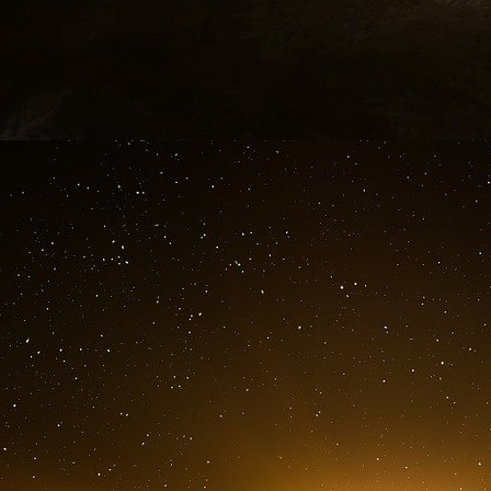
Kenya pour donner de l’argent à 26 000 Keny
d’eBay a donné 493 000 dollars à GiveDirectl
été étendue au Rwanda, à la République démoc
En France, le revenu universel serait d’abord 
RSA). Les enfants toucheraient 300 euros par
mois à leurs parents, ce qui aiderait nombre
mensuellement et versés le jour de leur majori
Les mondialistes cautionnent la suppression d
sociales afin de proposer une ubérisation de no
nombreux services coûteux de l’Etat, ce qui per
Pour la France le financement d’un tel projet
Le conseil départemental de la Haute-Garonne
18-24 ans, soit 500 € par mois pour lutter con
sociale.
L’Observatoire des inégalités a prédit, dans un
subiront « l’essentiel des retombées économ
covid-19, leur situation s’était dégradée. Pou