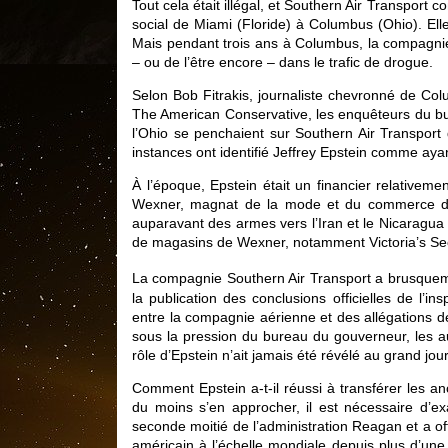
Tout cela était illégal, et Southern Air Transport
social de Miami (Floride) à Columbus (Ohio). El
Mais pendant trois ans à Columbus, la compagnie 
– ou de l’être encore – dans le trafic de drogue.
Selon Bob Fitrakis, journaliste chevronné de Colu
The American Conservative, les enquêteurs du bur
l’Ohio se penchaient sur Southern Air Transport 
instances ont identifié Jeffrey Epstein comme ayan
À l’époque, Epstein était un financier relativeme
Wexner, magnat de la mode et du commerce de dé
auparavant des armes vers l’Iran et le Nicaragua
de magasins de Wexner, notamment Victoria’s Sec
La compagnie Southern Air Transport a brusqueme
la publication des conclusions officielles de l’in
entre la compagnie aérienne et des allégations d
sous la pression du bureau du gouverneur, les au
rôle d’Epstein n’ait jamais été révélé au grand jour
Comment Epstein a-t-il réussi à transférer les 
du moins s’en approcher, il est nécessaire d’e
seconde moitié de l’administration Reagan et a o
américain à l’échelle mondiale depuis plus d’une