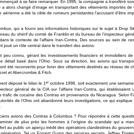
 commençait à se faire remarquer. En 1995, la compagnie a transféré so
le a alors changé d’image en transportant des vêtements importés de 
aérienne a été la cible de rumeurs persistantes l’accusant d’être imp
mbus, qui a fourni ses informations historiques sur le sujet à Drop Si
eau du shérif du comté de Franklin et du bureau de l’inspecteur géné
dans le contexte de l’affaire Iran-Contra. Des sources au sein de ce
t joué un rôle central dans le transfert des avions.
nt peu connu, gérant les investissements financiers et immobiliers de 
tail basé dans l’Ohio. Sous sa direction, les avions qui transpor
 ont été reconvertis pour livrer des vêtements destinés au réseau de c
ret et Abercrombie & Fitch.
er
nt déposé le bilan le 1
octobre 1998, soit exactement une semaine
specteur général de la CIA sur l’affaire Iran-Contra, qui établissaient 
e trafic de cocaïne des Contras en provenance du Nicaragua. Selon Fit
torités de l’Ohio ont abandonné leurs investigations, ce qui explique 
.
anciens avions des Contras à Columbus ? Pour répondre à cette questi
xaminer de plus près les hommes à l’origine du scandale qui a mar
ffert au public un aperçu inédit des opérations clandestines du gouver
 génération. Tel un Forrest Gump des services secrets, Jeffrey Epstein