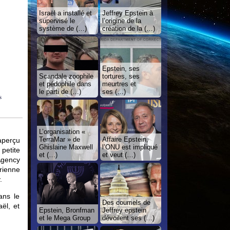
Israël a installé et
Jeffrey Epstein à
supervisé le
l’origine de la
système de (…)
création de la (…)
Epstein, ses
Scandale zoophile
tortures, ses
et pédophile dans
meurtres et
le parti de (…)
ses (…)
s
L’organisation «
TerraMar » de
Affaire Epstein,
aperçu
Ghislaine Maxwell
l’ONU est impliqué
petite
et (…)
et veut (…)
Agency
érienne
.
ans le
Des courriels de
ël, et
Epstein, Bronfman
Jeffrey epstein
et le Mega Group
dévoilent ses (…)