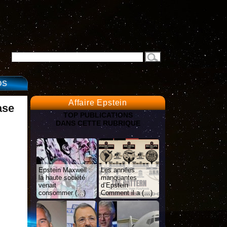
OS
Affaire Epstein
ase
TOP PUBLICATIONS
DANS CETTE RUBRIQUE
Epstein Maxwell :
Les années
la haute société
manquantes
venait
d’Epstein
consommer (…)
Comment il a (…)