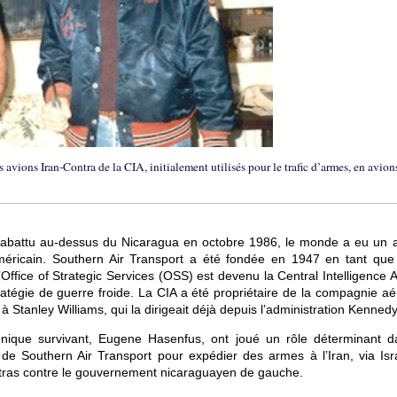
s avions Iran-Contra de la CIA, initialement utilisés pour le trafic d’armes, en avion
é abattu au-dessus du Nicaragua en octobre 1986, le monde a eu un 
éricain. Southern Air Transport a été fondée en 1947 en tant que 
ffice of Strategic Services (OSS) est devenu la Central Intelligence 
tratégie de guerre froide. La CIA a été propriétaire de la compagnie a
 Stanley Williams, qui la dirigeait déjà depuis l’administration Kennedy
nique survivant, Eugene Hasenfus, ont joué un rôle déterminant d
s de Southern Air Transport pour expédier des armes à l’Iran, via Isra
ontras contre le gouvernement nicaraguayen de gauche.