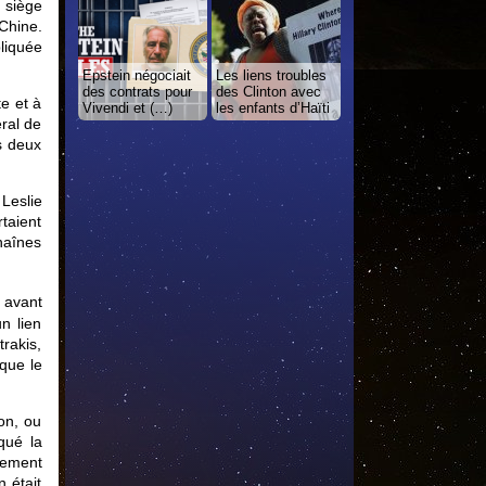
n siège
Chine.
liquée
Epstein négociait
Les liens troubles
des contrats pour
des Clinton avec
te et à
Vivendi et (…)
les enfants d’Haïti
ral de
s deux
Leslie
taient
haînes
 avant
un lien
rakis,
que le
on, ou
qué la
nement
 était