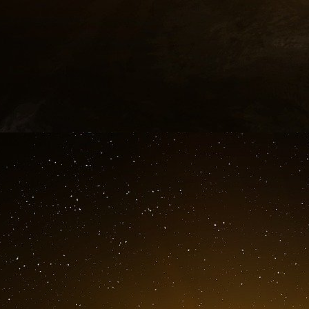
Parlement pour être ensuite dépêché en févri
senior des affaires gouvernementales auprès d
Placé au cœur du conglomérat Murdoch, Frédér
des écoutes téléphoniques du News of the World
acte de candidature au poste de directeur de
Ashton, haute représentante de l’Union pour l
sécurité. Son échec aurait été lié à ses ac
irréductibles de la construction européenne.