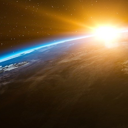
CARRIÈRE FULGURANTE
L’ascension de Frédéric Michel au sein de la
Roy Greenslade, expert de la presse écrite qui
de l’audition de James Murdoch. Préciséme
fulgurante n’est pas la séduction qu’a pu op
Labour de Tony Blair sur « M. Fils », un 
réactionnaire.
Anglophile, « Fred », comme il se fait appeler,
de Westminster où son entregent, sa sympa
faisaient merveille auprès des membres
l’opposition.
Par ailleurs, Frédéric Michel avait le même pro
10 Downing Street sous Tony Blair, recruté
BSkyB avant de créer sa propre entreprise de 
dans deux centres de réflexion londoniens or
consultant en image. En 2009, il avait rejoin