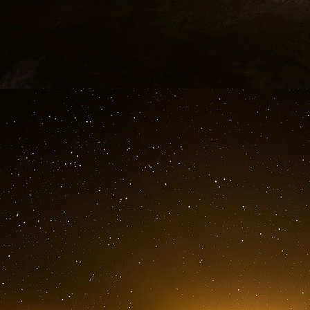
accepter ou rejeter une OPA est une décision q
neutralité gouvernementale. Rupert Murdoch av
juillet 2011 quand le scandale des écoutes tél
the World avait rebondi.
La démission mercredi de l’un des adjoints 
contacts avec l’état-major de Murdoch étaie
controverse. « L’idée que j’aie pu souten
simplement risible », a déclaré, d’une voix tern
exigé sa démission.
Le chef du gouvernement a également des expl
Corporation. James Murdoch a confirmé avoir 
de la question de BSKyB lors d’une fête de N
Alors directrice générale de News Internatio
reprises dans le cadre de l’enquête policière su
Le chef du gouvernement n’a eu de cesse de 
comme en témoigne le recrutement comme cons
ancien rédacteur en chef du News of the World,