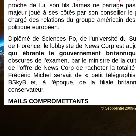
proche de lui, son fils James ne partage pas 
majeur joué à ses côtés par son conseiller le 
chargé des relations du groupe américain de
politique européen.
Diplômé de Sciences Po, de l’université du Sus
de Florence, le lobbyiste de News Corp est auj
qui ébranle le gouvernement britanniqu
obscures de l’examen, par le ministre de la cu
de l’offre de News Corp de racheter la totalité
Frédéric Michel servait de « petit télégraph
BSkyB et, à l’époque, de la filiale britann
conservateur.
MAILS COMPROMETTANTS
© Geopolintel 2009-2
L’audition, le 24 avril, de James Murdoch deva
pratiques journalistiques au Royaume-Uni a fa
compromettants de Frédéric Michel a révélé
Hunt, qui s’est départi de son rôle d’arbitre afin