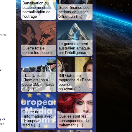
Banalisation du
blasphème et
Soros finance des
normalisation de
actions en justice
l’outrage
offrant un (…)
cette
Le gouvernement
Guerre totale
australien arnaqué
contre les peuples
par l’intelligence
e
Etats Unis :
Bill Gates se
L’immigration a
rapproche du Pape
couté 150 milliards
pour un
de (…)
nouveau (…)
Guerre de
l’information avec
Quelles sont les
igue
l’European
conséquences du
 un
Media (…)
traitement (…)