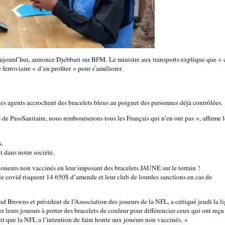
aujourd’hui, annonce Djebbari sur BFM. Le ministre aux transports explique que « 
ferroviaire « d’en profiter » pour s’améliorer.
, des agents accrochent des bracelets bleus au poignet des personnes déjà contrôlées.
 de PassSanitaire, nous rembourserons tous les Français qui n’en ont pas », affirme l
s.
t dans notre société.
joueurs non vaccinés en leur imposant des bracelets JAUNE sur le terrain !
e covid risquent 14 650$ d’amende et leur club de lourdes sanctions en cas de
and Browns et président de l’Association des joueurs de la NFL, a critiqué jeudi la l
er leurs joueurs à porter des bracelets de couleur pour différencier ceux qui ont reçu
nt que la NFL a l’intention de faire honte aux joueurs non vaccinés. »