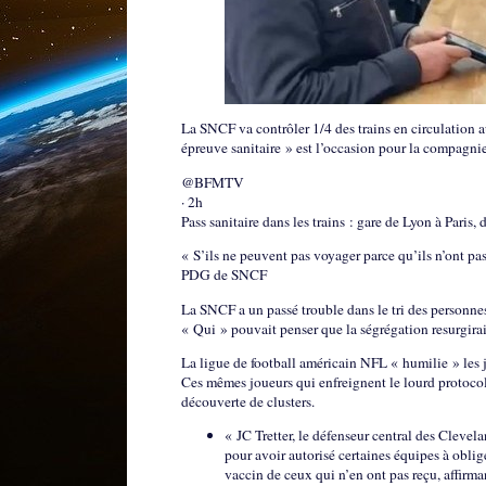
La SNCF va contrôler 1/4 des trains en circulation 
épreuve sanitaire » est l’occasion pour la compagnie 
@BFMTV
· 2h
Pass sanitaire dans les trains : gare de Lyon à Paris
« S’ils ne peuvent pas voyager parce qu’ils n’ont pas
PDG de SNCF
La SNCF a un passé trouble dans le tri des personne
« Qui » pouvait penser que la ségrégation resurgirai
La ligue de football américain NFL « humilie » les 
Ces mêmes joueurs qui enfreignent le lourd protocol
découverte de clusters.
« JC Tretter, le défenseur central des Clevel
pour avoir autorisé certaines équipes à oblig
vaccin de ceux qui n’en ont pas reçu, affirma