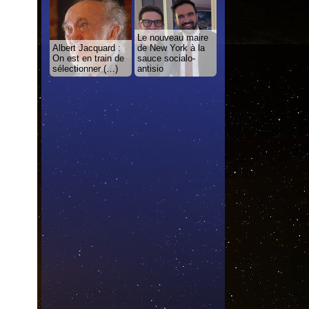
Le nouveau maire
Albert Jacquard :
de New York à la
On est en train de
sauce socialo-
sélectionner (…)
antisio