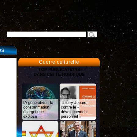
OS
Guerre culturelle
TOP PUBLICATIONS
DANS CETTE RUBRIQUE
IA générative : la
Thierry Jobard,
consommation
contre le «
énergétique
développement
explose
personnel »