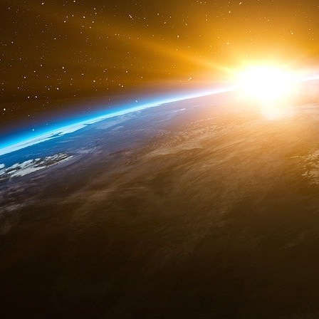
Le problème le plus difficile pour tout plan d
meilleur mix pour une campagne, et les strat
recherche. Identifier les canaux qui produ
d’implication des clients. Peu de canaux risq
d’un plus grand nombre de consommateurs po
épuisent les ressources et créent un vide dans 
doit être utilisé pour générer des expéri
consommateur à chaque connexion, plutôt 
équilibré de canaux.
3. Un lien réel avec les clients
La pandémie de covidium 19 a entraîné un 
distance pour les organisations du monde en
nombreux avantages, mais il a également accr
entraînant une surcharge numérique. Les spéci
depuis longtemps l’importance d’établir des li
signifie qu’il faut sortir de l’encombrement n
monde réel. Les objets tangibles et observables