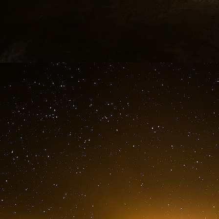
marché d’aujourd’hui, c’est l’utilisation de
marketing pour contacter et s’engager auprès d
manières. L’objectif premier du marketing m
atteint le public cible, quels que soient les disposi
Voici quelques stratégies à prendre en compt
marketing multicanal :
1. Exploiter les données
L’information est l’un des outils les plus pu
marketing. Le marketing multicanal génère un
les consommateurs. Même si un message ne co
ou médiocre, il génère néanmoins des donnée
d’amélioration des messages et du contenu 
multicanal. Les données et les analyses préc
pour obtenir des informations sur ce que les 
Analysez les données et détectez les tend
multicanal pour vous aider à cibler plus efficace
2. Un canal hybride pour améliorer la camp