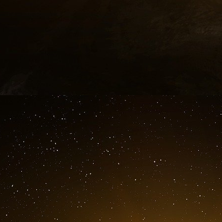
interactions numériques ne peuvent offrir.
La seule constante est le changement, et en
devez en être conscient et être prêt à vous ada
en cours de route. Le marketing multicanal
marketing souhaitant établir un lien significatif
multicanal efficace nécessite de se concentr
fonctionner indépendamment. L’objectif est de 
par le biais d’interactions améliorées ; inter
canaux à différents points de contact signifie p
les consommateurs en clients.
Source