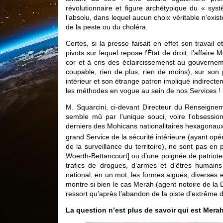
révolutionnaire et figure archétypique du « sy
l’absolu, dans lequel aucun choix véritable n’exist
de la peste ou du choléra.
Certes, si la presse faisait en effet son travail e
pivots sur lequel repose l’État de droit, l’affair
cor et à cris des éclaircissemenst au gouvernem
coupable, rien de plus, rien de moins), sur son 
intérieur et son étrange patron impliqué indirect
les méthodes en vogue au sein de nos Services !
M. Squarcini, ci-devant Directeur du Renseigneme
semble mû par l’unique souci, voire l’obsession 
derniers des Mohicans nationalitaires hexagonau
grand Service de la sécurité intérieure (ayant opér
de la surveillance du territoire), ne sont pas en
Woerth-Bettancourt] ou d’une poignée de patriote
trafics de drogues, d’armes et d’êtres humains q
national, en un mot, les formes aiguës, diverses 
montre si bien le cas Merah (agent notoire de la 
ressort qu’après l’abandon de la piste d’extrême d
La question n’est plus de savoir qui est Merah