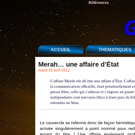
Références
ACCUEIL
THEMATIQUES
Merah… une affaire d’État
mardi 10 avril 2012
L’affaire Merah eût dû être une affaire d’État. L’affa
la communication officielle, était potentiellement e
presse libre, celle qui s’adresse et s’impose au grand
indépendants sont renvoyés illico à leurs jeux de b
entendus au Séna
Le couvercle se referme donc de façon hermétique s
arrivée singulièrement à point nommé pour red
tenant du titre ! Une affaire également pr