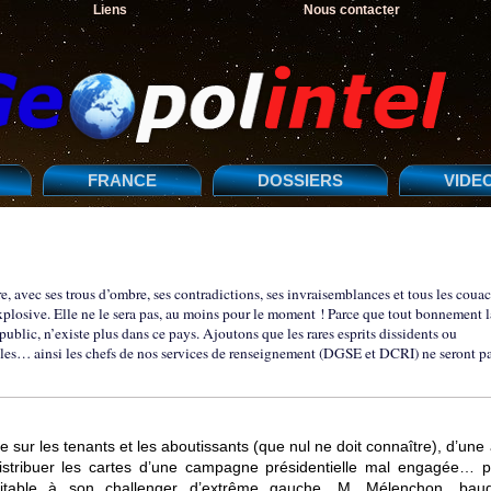
Liens
Nous contacter
FRANCE
DOSSIERS
VIDE
ire, avec ses trous d’ombre, ses contradictions, ses invraisemblances et tous les coua
xplosive. Elle ne le sera pas, au moins pour le moment ! Parce que tout bonnement l
 public, n’existe plus dans ce pays. Ajoutons que les rares esprits dissidents ou
illes… ainsi les chefs de nos services de renseignement (DGSE et DCRI) ne seront p
ur les tenants et les aboutissants (que nul ne doit connaître), d’une 
istribuer les cartes d’une campagne présidentielle mal engagée… p
ofitable à son challenger d’extrême gauche, M. Mélenchon, bau