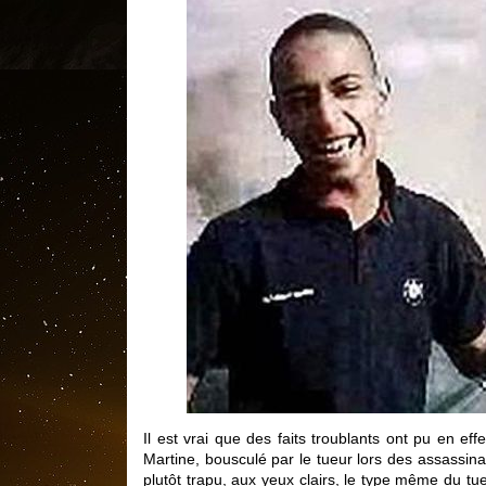
Il est vrai que des faits troublants ont pu en ef
Martine, bousculé par le tueur lors des assass
plutôt trapu, aux yeux clairs, le type même du t