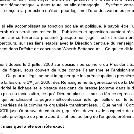
stème démocratique » dans toute sa vile démagogie… Système verrou
e, conçu à la perfection qu’il est pour légitimer l’une des variantes pr
t si elle accomplissait sa fonction sociale et politique, à savoir être l
e Merah n’en serait pas restée là… Publicistes et opposition auraient ré
ent sur ce terroriste présumé (puisque non jugé, il est et restera p
parcours, sur ses liens établis avec la Direction centrale du renseig
ement dans l’affaire de concussion Woerth-Bettencourt… Ce qui en dit l
nt depuis le 2 juillet 2008 sur décision personnelle du Président Sa
de fliquer, sous couvert de lutte contre l’islamisme et l’antisionism
x… On pourrait légitimement imaginer que les préoccupations première
er
é la fusion, le 1
juil. 2008, des Renseignements généraux et de la Dir
 priorité le fichage et le pistage des gens de presse [comme dans le d
s plus ou moins ultra, ce qu’à Dieu ne plaise… mais la féroce répressi
ui enrichissent la pègre multiconfessionnelle qui pullule sur le terr
et variées de la criminalité organisée transfrontières… Que nenni ! Co
DCRI jusqu’à preuve du contraire), qui n’est devenu « le suspect » de 
roite privilégiée de prime abord… et tout au long de l’enquête prélimina
, mais quel a été son rôle exact