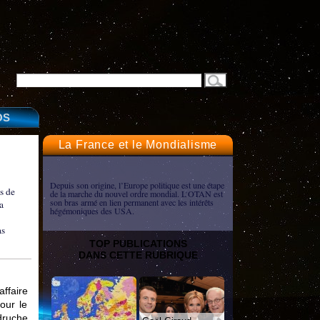
OS
La France et le Mondialisme
Depuis son origine, l’Europe politique est une étape
cs de
de la marche du nouvel ordre mondial. L’OTAN est
son bras armé en lien permanent avec les intérêts
a
hégémoniques des USA.
as
TOP PUBLICATIONS
DANS CETTE RUBRIQUE
affaire
our le
druche