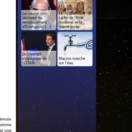
La course non
déclarée au
La fin de l’Etat
remplacement
moderne et la
d’Emmanuel (…)
guerre civile
Le concept
stratégique de
Macron marche
l’OTAN
sur l’eau
témoin
 homme
al une