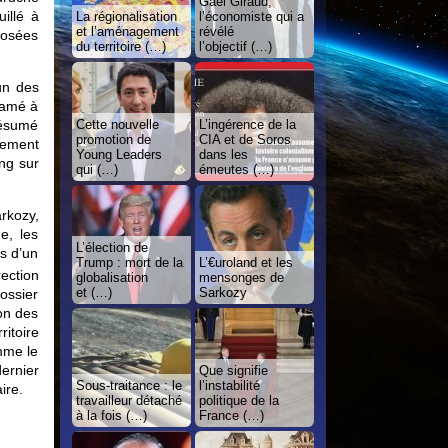
Gaël Giraud,
illé à
La régionalisation
l’économiste qui a
et l’aménagement
révélé
oposées
du territoire (…)
l’objectif (…)
’un des
clamé à
résumé
Cette nouvelle
L’ingérence de la
promotion de
CIA et de Soros
nement
Young Leaders
dans les
ong sur
qui (…)
émeutes (…)
rkozy,
e, les
L’élection de
s d’un
Trump : mort de la
L’€uroland et les
ection
globalisation
mensonges de
et (…)
Sarkozy
ossier
on des
itoire
mme le
dernier
Que signifie
Sous-traitance : le
l’instabilité
ire.
travailleur détaché
politique de la
à la fois (…)
France (…)