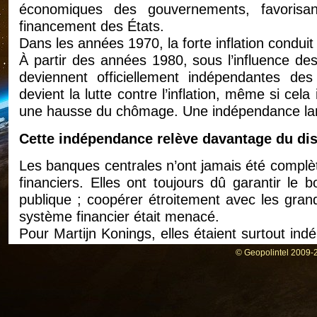
économiques des gouvernements, favorisan
financement des États.
Dans les années 1970, la forte inflation condu
À partir des années 1980, sous l’influence des
deviennent officiellement indépendantes des
devient la lutte contre l’inflation, même si ce
une hausse du chômage. Une indépendance larg
Cette indépendance relève davantage du disc
Les banques centrales n’ont jamais été compl
financiers. Elles ont toujours dû garantir le
publique ; coopérer étroitement avec les grand
système financier était menacé.
Pour Martijn Konings, elles étaient surtout in
pas des intérêts du système financier.
© Geopolintel 2009-2
Le tournant de la crise de 2008
La crise financière de 2008 constitue, selon