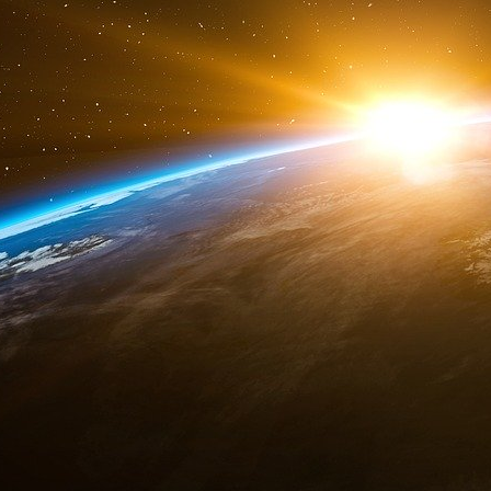
Lorsque l’inflation réapparaît après la p
rapidement les taux d’intérêt.
La hausse des prix provenait largement :
des perturbations des chaînes d’approvisionne
internationaux.
Pourtant, les banques centrales utilisent leur s
qui ralentit l’économie et pèse sur les ménages 
Le cas américain
Le mouvement MAGA considère désormais le
comme un enjeu politique majeur. Le préside
obtenir des taux d’intérêt plus faibles, mais
large sur les instruments de politique monétaire
Le concept de « Wealthfare State »
L’expression
« Wealthfare State »
, que l’on 
patrimoine ».
Les politiques économiques actuelles protègen