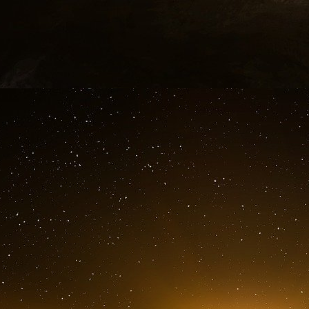
centrales mettent alors en œuvre des politiques
rachats massifs d’obligations (quantitative easin
soutien direct aux marchés financiers ;
injections massives de liquidités.
Ces mesures évitent un effondrement du systè
fortement la valeur des actifs financiers (actions
Cette politique a surtout enrichi les détenteu
sociales.
La pandémie renforce ces tendances
Pendant la pandémie de Covid-19, les banques 
Eelles stabilisent les marchés financiers ; mai
du prix des actifs.
En revanche, les difficultés de logement, le co
s’aggraver pour une grande partie de la populat
Le retour de l’inflation