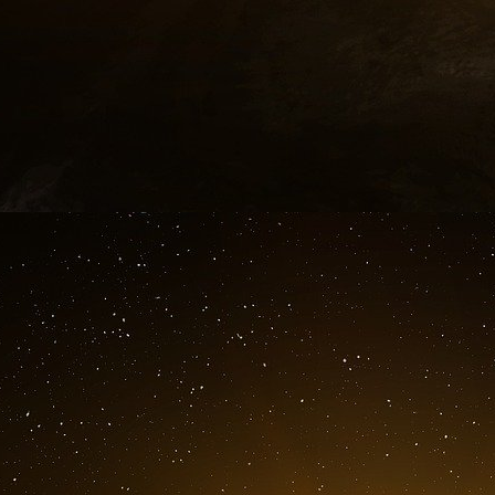
les marchés financiers ; les détenteurs de cap
l’État-providence traditionnel ne protège les 
dit, les politiques publiques soutiennent aujour
bien-être social.
Pourquoi l’indépendance des banques centr
Les banques centrales sont désormais confront
elles prétendent être des institutions techn
décisions a désormais des effets politiques et 
plus convaincre qu’elles sont simplement des a
Dans ce contexte, les partis populistes de droi
les banques centrales, tandis que les parti
indépendance. L’auteur juge que cette défense
Remettre les banques centrales sous le cont
de gouvernements autoritaires, constitue un
actuel est arrivé à ses limites et qu’une t
monétaires sera nécessaire. Selon lui, sans r