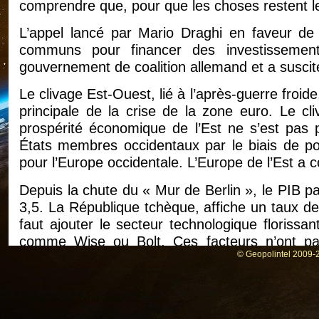
comprendre que, pour que les choses restent l
L’appel lancé par Mario Draghi en faveur de l
communs pour financer des investissemen
gouvernement de coalition allemand et a suscit
Le clivage Est-Ouest, lié à l’après-guerre froid
principale de la crise de la zone euro. Le cl
prospérité économique de l’Est ne s’est pas p
États membres occidentaux par le biais de p
pour l’Europe occidentale. L’Europe de l’Est a c
Depuis la chute du « Mur de Berlin », le PIB pa
3,5. La République tchèque, affiche un taux de
faut ajouter le secteur technologique florissan
comme Wise ou Bolt. Ces facteurs n’ont pas
© Geopolintel 2009-2
ministres de Lettonie, de Pologne et de Répub
rapport ne tienne pas compte des économies d
letton de l’Économie, Viktors Valainis, a f
innombrables réglementations et le manque de 