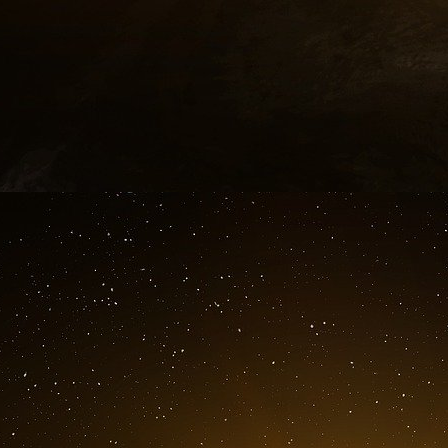
Cependant, ce sont les mécanismes
détermineront dans quelle mesure elles 
compétitivité de la région.
Les estimations économiques tradition
croissance compris entre 0,4 et 0,8 pour 
chaque dollar dépensé ajoute moins d’un 
cas, notamment lorsque les fonds son
d’équipements importés, l’impact peut 
partie de la manière dont ces fonds sont l
les budgets nationaux, tandis que l’aug
populations de chaque pays.
Pour répondre à un besoin bien réel en ma
désormais besoin de chaînes d’approvisio
structures financières et économique
permettre au financement du commerce e
qu’au fonds de roulement, d’arriver au b
d’approvisionnement. C’est le rôle des ban
qu’une économie préparée soit également u