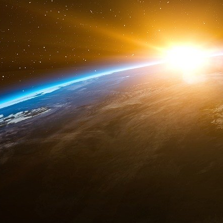
Research, Marion Muehlberger et Ursula Walthe
mesures : 16 ont été jugées « progressives »
considérées comme des réformes substantielle
La Deutsche Bank
estime que
l’Europe est responsable du financeme
sécurité. Le rôle que les États-Unis sont 
le biais de l’OTAN est nettement moindr
comme l’a clairement indiqué la Stratégie 
novembre 2025.
La compétitivité de l’Europe doit égalem
menace pour la sécurité économique. C
valeurs multilatérales et de libre-échange
de la Seconde Guerre mondiale.
L’accord de l’OTAN prévoyant que les g
leur PIB à l’équipement militaire pourrait
aux investissements des secteurs public