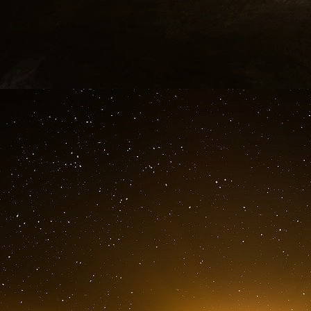
des problèmes ancrés au cœur de la « vieille E
Pologne a souligné que la concurrence ne se jo
Chine, mais au sein même de l’Europe.
Ces pays qui ont eu un solde positif de l’aide
le financement de cette nouvelle dette de 800 m
La création d’une union des marchés des capita
économies occidentales, mais cela se ferait a
d’Europe centrale et orientale. L’opposition 
par l’italien UniCredit démontre que le natio
sein du marché unique supposé être unifié.
Dès 2025, Mario Draghi ne jugeait pas satisf
septembre 2025, lors d’une conférence de la Co
valoir que l’Europe avait encore pris du retar
recommandait 885 mesures visant à améliorer 
chaînes d’approvisionnement et à améliorer le
d’entre elles avaient été mises en œuvre. Dan
« Need for speed – the Draghi report one ye