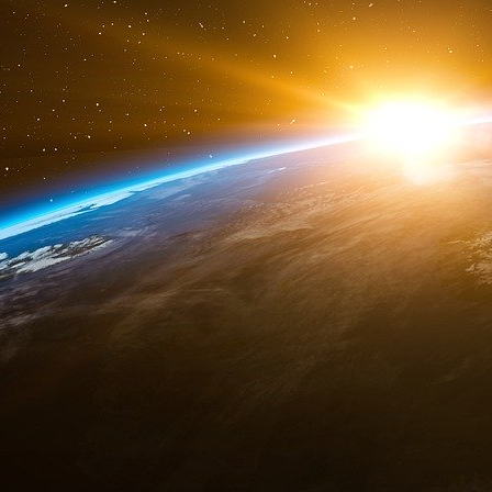
actuellement déployés pour retrouver et récupé
Le parquet bulgare n’a pas divulgué d’autres i
Selon Bivol, les 450 millions d’euros « ont ét
Panama, aux Émirats arabes unis et à Hong Ko
ces comptes ont été consultés à partir de cent
et au Venezuela ».
Des figures de l’opposition vénézuélienne ont p
restituer ces fonds aux institutions vénézuél
Maduro.
Investbank, autrefois qualifiée de « brebis gal
de 2006 en raison de ses pratiques prétendum
minutieux pour ne pas avoir signalé des activit
Source