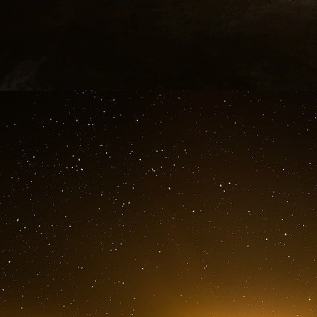
millions d’euros – ont transité par ces comptes.
Les fonds provenaient principalement du géant 
Venezuela (PDVSA), et auraient été détour
opérations de blanchiment actives représenta
millions d’euros), selon les informations rappor
Les comptes ont été gelés en février 2019 par 
(DANS) de Bulgarie à la demande de l’ambassa
par l’ambassadeur Eric Rubin, selon les inform
Cette mesure a fait suite à une réunion entr
Borissov et le procureur général Sotir Tsatsarov
Ce gel a mis un terme à tout nouveau transfert
enquête dans le cadre de la procédure pré-con
PLP 424/2019).
L’arrêté du SGP, daté du 4 juin 2024, révélerait
la somme totale ont disparu dans des par