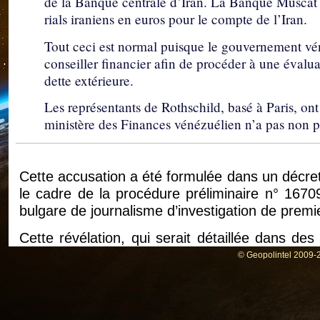
de la Banque centrale d’Iran. La Banque Muscat a
rials iraniens en euros pour le compte de l’Iran.
Tout ceci est normal puisque le gouvernement v
conseiller financier afin de procéder à une évalu
dette extérieure.
Les représentants de Rothschild, basé à Paris, on
ministère des Finances vénézuélien n’a pas non 
Cette accusation a été formulée dans un décret
le cadre de la procédure préliminaire n° 1670
bulgare de journalisme d’investigation de premi
Cette révélation, qui serait détaillée dans de
nouvel éclairage sur l’ampleur de l’opération
© Geopolintel 2009-2
acheminés via 101 comptes fiduciaires de clien
L’enquête, ouverte à la suite d’alertes éman
révélé qu’entre 2017 et février 2019, des so