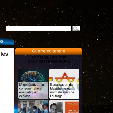
OS
Guerre culturelle
 les
TOP PUBLICATIONS
DANS CETTE RUBRIQUE
IA générative : la
Banalisation du
consommation
blasphème et
énergétique
normalisation de
explose
l’outrage