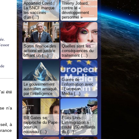
Apparteid Covid :
Thierry Jobard,
La SNCF marque
contre le «
les vaccinés
développement
d’un (…)
personnel »
ée.
’essor
Soros finance des
Quelles sont les
actions en justice
conséquences du
offrant un (…)
traitement (…)
nde
Guerre de
Le gouvernement
l’information avec
australien arnaqué
l’European
’ai été
par l’intelligence
Media (…)
se n’a
Bill Gates se
Etats Unis :
rapproche du Pape
L’immigration a
seil, à
pour un
couté 150 milliards
urance
nouveau (…)
de (…)