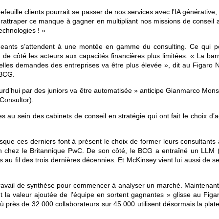
feuille clients pourrait se passer de nos services avec l’IA générative,
e rattraper ce manque à gagner en multipliant nos missions de conseil 
technologies ! »
igeants s’attendent à une montée en gamme du consulting. Ce qui po
 de côté les acteurs aux capacités financières plus limitées. « La bar
lles demandes des entreprises va être plus élevée », dit au Figaro N
 BCG.
jourd’hui par des juniors va être automatisée » anticipe Gianmarco Mons
 Consultor).
 au sein des cabinets de conseil en stratégie qui ont fait le choix d’
que ces derniers font à présent le choix de former leurs consultants à
in chez le Britannique PwC. De son côté, le BCG a entraîné un LLM 
u fil des trois dernières décennies. Et McKinsey vient lui aussi de se
de travail de synthèse pour commencer à analyser un marché. Maintenant
 et la valeur ajoutée de l’équipe en sortent gagnantes » glisse au Figa
ù près de 32 000 collaborateurs sur 45 000 utilisent désormais la plat