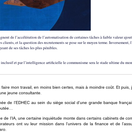
gnent de l’accélération de l’automatisation de certaines tâches à faible valeur ajout
 clients, et la question des recrutements se pose sur le moyen terme. Inversement, l
geant de ses tâches les plus pénibles.
nclusif et par l’intelligence artificielle le communisme sera le stade ultime du mo
ire mon travail, en moins bien certes, mais à moindre coût. Et puis, j
une jeune consultante.
ômée de l’EDHEC au sein du siège social d’une grande banque françai
joutée…
e de l’IA, une certaine inquiétude monte dans certains cabinets de con
orateurs ont vu leur mission dans l’univers de la finance et de l’ass
aro.