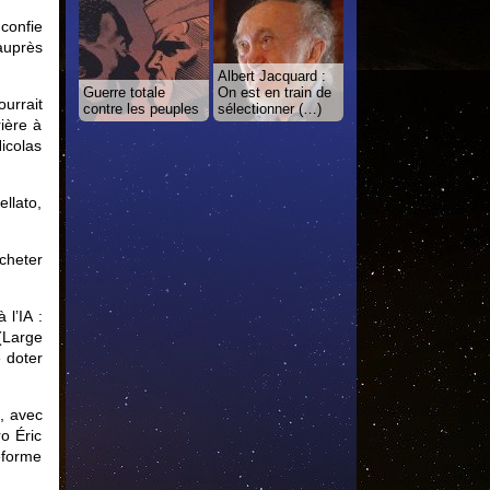
 confie
auprès
Albert Jacquard :
Guerre totale
On est en train de
urrait
contre les peuples
sélectionner (…)
rière à
icolas
ellato,
acheter
 l’IA :
(Large
 doter
, avec
ro Éric
eforme