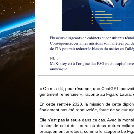
Plusieurs dirigeants de cabinets et consultants témoi
Conséquence, certaines missions sont arrêtées par des
de l’IA pourrait redorer le blason du métier en l’allé
NB :
McKinsey est à l’origine des ESG ou du capitalisme i
numérique.
« On m’a dit, pour résumer, que ChatGPT pouvait fa
gentiment remerciée », raconte au Figaro Laura, 
En cette rentrée 2023, la mission de cette dipl
finalement pas été renouvelée, faute de valeur a
Elle n’est pas la seule dans ce cas. Avec la monté
l’instar de celui de Laura où deux autres collab
brusquement arrêtées, comme le rapporte Le Fig