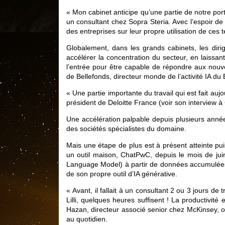
« Mon cabinet anticipe qu’une partie de notre porte
un consultant chez Sopra Steria. Avec l’espoir d
des entreprises sur leur propre utilisation de ces 
Globalement, dans les grands cabinets, les dir
accélérer la concentration du secteur, en laissant
l’entrée pour être capable de répondre aux nouve
de Bellefonds, directeur monde de l’activité IA du
« Une partie importante du travail qui est fait au
président de Deloitte France (voir son interview à
Une accélération palpable depuis plusieurs années
des sociétés spécialistes du domaine.
Mais une étape de plus est à présent atteinte puis
un outil maison, ChatPwC, depuis le mois de ju
Language Model) à partir de données accumulées a
de son propre outil d’IA générative.
« Avant, il fallait à un consultant 2 ou 3 jours 
Lilli, quelques heures suffisent ! La productivité
Hazan, directeur associé senior chez McKinsey, o
au quotidien.