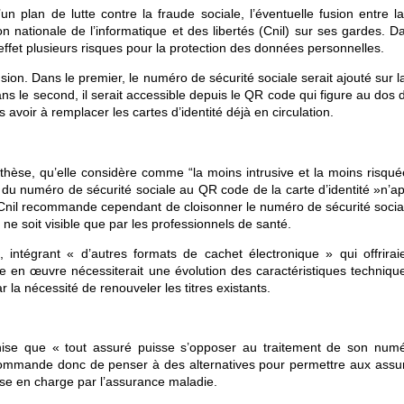
plan de lutte contre la fraude sociale, l’éventuelle fusion entre la
on nationale de l’informatique et des libertés (Cnil) sur ses gardes. 
effet plusieurs risques pour la protection des données personnelles.
ion. Dans le premier, le numéro de sécurité sociale serait ajouté sur 
ns le second, il serait accessible depuis le QR code qui figure au dos d
 avoir à remplacer les cartes d’identité déjà en circulation.
othèse, qu’elle considère comme “la moins intrusive et la moins risqué
on du numéro de sécurité sociale au QR code de la carte d’identité »n’a
a Cnil recommande cependant de cloisonner le numéro de sécurité socia
l ne soit visible que par les professionnels de santé.
 intégrant « d’autres formats de cachet électronique » qui offrirai
e en œuvre nécessiterait une évolution des caractéristiques techniqu
par la nécessité de renouveler les titres existants.
onise que « tout assuré puisse s’opposer au traitement de son num
 recommande donc de penser à des alternatives pour permettre aux assu
rise en charge par l’assurance maladie.