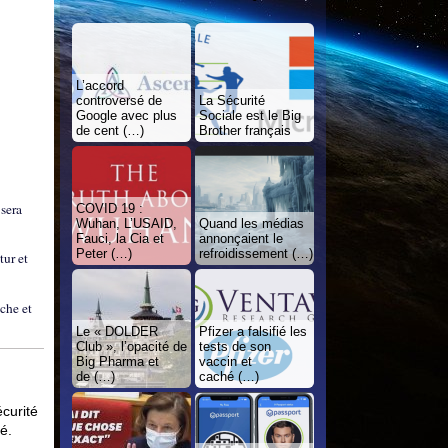
L’accord
controversé de
La Sécurité
Google avec plus
Sociale est le Big
de cent (…)
Brother français
 sera
COVID 19 :
Wuhan, L’USAID,
Quand les médias
Fauci, la Cia et
annonçaient le
Peter (…)
refroidissement (…)
tur et
uche et
Le « DOLDER
Pfizer a falsifié les
Club », l’opacité de
tests de son
Big Pharma et
vaccin et
de (…)
caché (…)
curité
é.