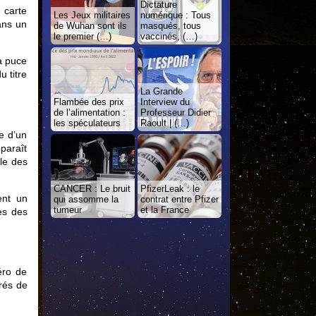
Dictature
 carte
Les Jeux militaires
numérique : Tous
Dans un
de Wuhan sont ils
masqués, tous
le premier (…)
vaccinés, (…)
la puce
u titre
La Grande
Flambée des prix
Interview du
de l’alimentation :
Professeur Didier
les spéculateurs
Raoult | (…)
e d’un
pparaît
le des
CANCER : Le bruit
PfizerLeak : le
ent un
qui assomme la
contrat entre Pfizer
tumeur
et la France
es des
éro de
rés de