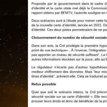
Proposée par le gouvernement dans le cadre d’un 
d’identité et la carte vitale met déjà la Commissi
rapport obtenu par BFMTV, l’autorité souligne en 
Deux scénarios sont à l’étude pour mener cette fus
de la nouvelle carte d’identité, lancée en 2021. Da
d’identité. Ces deux pistes permettraient de ne pas
Cloisonnement du numéro de sécurité sociale
Dans son avis, la Cnil privilégie la première hyp
point de vue technique« . À l’inverse, l’intégrati
pas apporter un niveau de sécurité suffisant". L
autres informations stockées sur la puce, afin qu’i
Le régulateur n’écarte pas d’autres hypothèses,
meilleur chiffrement des données. Mais "leur mis
titres d’identité”, prévient-elle. Cela se traduirait 
Refus possible
Quel que soit le scénario retenu, la Cnil préc
sécurité sociale sur sa carte d’identité ». Elle
prouver leurs droits et donc de bénéficier de la p