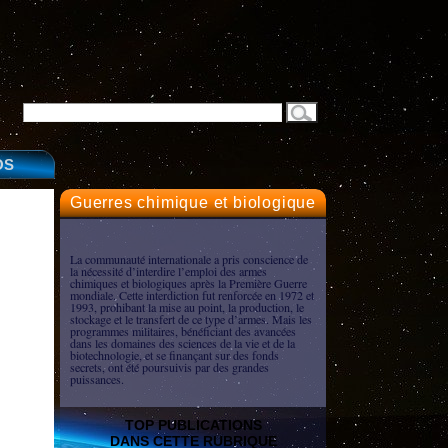
OS
Guerres chimique et biologique
La communauté internationale a pris conscience de
la nécessité d’interdire l’emploi des armes
chimiques et biologiques après la Première Guerre
mondiale. Cette interdiction fut renforcée en 1972 et
1993, prohibant la mise au point, la production, le
stockage et le transfert de ce type d’armes. Mais les
programmes militaires, bénéficiant des avancées
dans les domaines des sciences de la vie et de la
biotechnologie, et se finançant sur des fonds
secrets, ont été poursuivis par des grandes
puissances.
TOP PUBLICATIONS
DANS CETTE RUBRIQUE