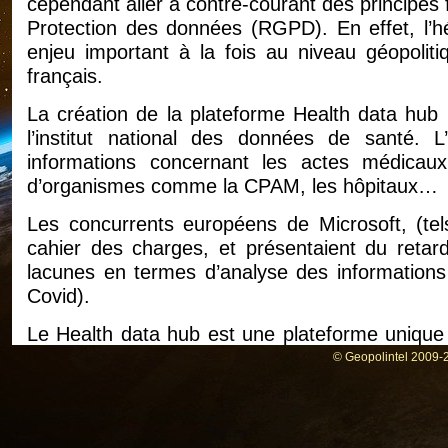
cependant aller à contre-courant des principe
Protection des données (RGPD). En effet, l’
enjeu important à la fois au niveau géopoli
français.
La création de la plateforme Health data hu
l’institut national des données de santé. L
informations concernant les actes médica
d’organismes comme la CPAM, les hôpitaux…
Les concurrents européens de Microsoft, (tel
cahier des charges, et présentaient du reta
lacunes en termes d’analyse des informations
Covid).
Le Health data hub est une plateforme unique
données de santé. Différents acteurs pourr
© Geopolintel 2009-2
centres de recherche publique et des entreprises
général de leur projet. Stéphanie Combes, chef
des études, de l’évaluation et des statistiques