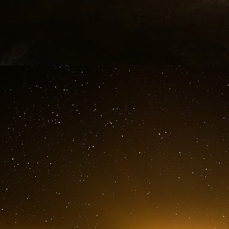
est de mettre à disposition les données, avec
outils sécurisés ».
L’approche Privacy by design, protection de la
du développement de la plateforme HDH
pseudonymisées voire anonymisées, afin de ve
santé des français, et d’assurer un niveau
approprié.
Les données de santé sont des données à 
considérées comme sensibles. Le caractère se
volume d’informations traitées, entrainent 
sécurité adaptées. Une inquiétude récurrente c
un juge de demander l’accès à ces données dan
Sources :
https://www.lesechos.fr/idees-debat...
https://francais.medscape.com/voira...