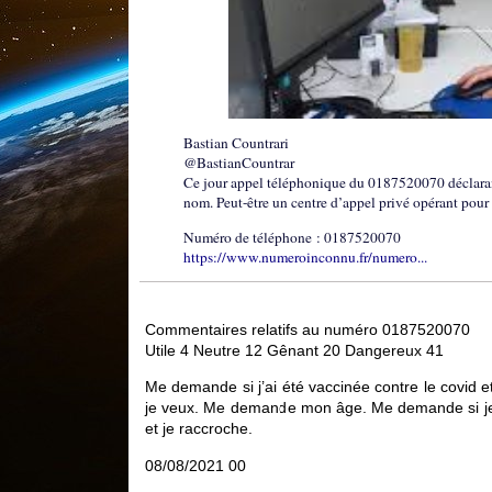
Bastian Countrari
@BastianCountrar
Ce jour appel téléphonique du 0187520070 déclaran
nom. Peut-être un centre d’appel privé opérant pour
Numéro de téléphone : 0187520070
https://www.numeroinconnu.fr/numero...
Commentaires relatifs au numéro 0187520070
Utile 4 Neutre 12 Gênant 20 Dangereux 41
Me demande si j’ai été vaccinée contre le covid 
je veux. Me demande mon âge. Me demande si je 
et je raccroche.
08/08/2021 00