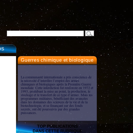
OS
Guerres chimique et biologique
La communauté internationale a pris conscience de
la nécessité d’interdire l’emploi des armes
chimiques et biologiques après la Première Guerre
mondiale. Cette interdiction fut renforcée en 1972 et
1993, prohibant la mise au point, la production, le
stockage et le transfert de ce type d’armes. Mais les
programmes militaires, bénéficiant des avancées
dans les domaines des sciences de la vie et de la
biotechnologie, et se finançant sur des fonds
secrets, ont été poursuivis par des grandes
puissances.
TOP PUBLICATIONS
DANS CETTE RUBRIQUE