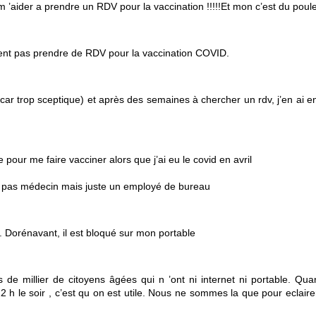
 ’aider a prendre un RDV pour la vaccination !!!!!Et mon c’est du poule
vent pas prendre de RDV pour la vaccination COVID.
car trop sceptique) et après des semaines à chercher un rdv, j’en ai e
 pour me faire vacciner alors que j’ai eu le covid en avril
tait pas médecin mais juste un employé de bureau
 Dorénavant, il est bloqué sur mon portable
de millier de citoyens âgées qui n ’ont ni internet ni portable. Qua
22 h le soir , c’est qu on est utile. Nous ne sommes la que pour eclair