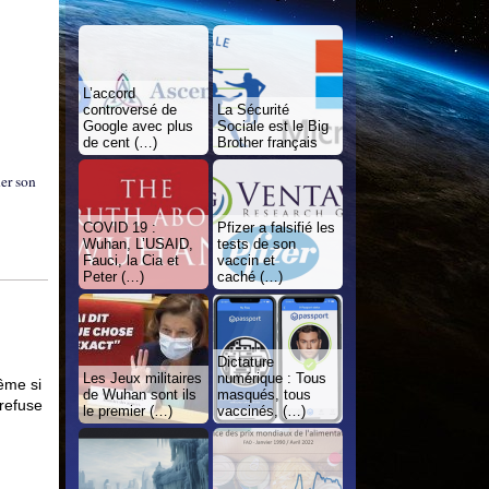
L’accord
controversé de
La Sécurité
Google avec plus
Sociale est le Big
de cent (…)
Brother français
er son
COVID 19 :
Pfizer a falsifié les
Wuhan, L’USAID,
tests de son
Fauci, la Cia et
vaccin et
Peter (…)
caché (…)
Dictature
Les Jeux militaires
numérique : Tous
ême si
de Wuhan sont ils
masqués, tous
refuse
le premier (…)
vaccinés, (…)