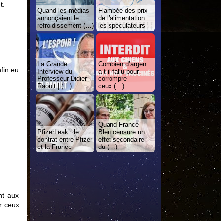
t.
Quand les médias
Flambée des prix
annonçaient le
de l’alimentation :
refroidissement (…)
les spéculateurs
La Grande
Combien d’argent
nfin eu
Interview du
a-t-il fallu pour
Professeur Didier
corrompre
Raoult | (…)
ceux (…)
Quand France
PfizerLeak : le
Bleu censure un
contrat entre Pfizer
effet secondaire
et la France
du (…)
nt aux
er ceux