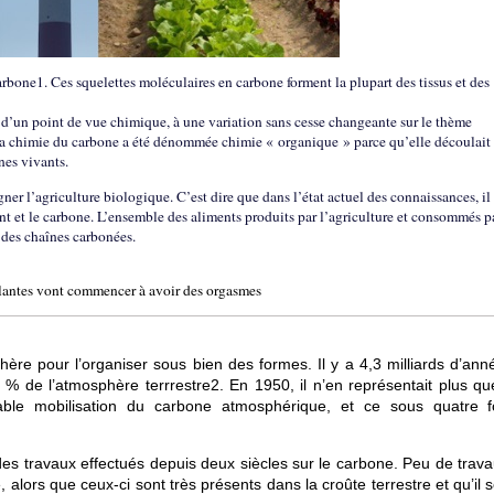
arbone1. Ces squelettes moléculaires en carbone forment la plupart des tissus et des
t, d’un point de vue chimique, à une variation sans cesse changeante sur le thème
la chimie du carbone a été dénommée chimie « organique » parce qu’elle découlait
nes vivants.
er l’agriculture biologique. C’est dire que dans l’état actuel des connaissances, il
vant et le carbone. L’ensemble des aliments produits par l’agriculture et consommés p
e des chaînes carbonées.
plantes vont commencer à avoir des orgasmes
re pour l’organiser sous bien des formes. Il y a 4,3 milliards d’anné
% de l’atmosphère terrrestre2. En 1950, il n’en représentait plus qu
dable mobilisation du carbone atmosphérique, et ce sous quatre 
 des travaux effectués depuis deux siècles sur le carbone. Peu de trav
, alors que ceux-ci sont très présents dans la croûte terrestre et qu’il