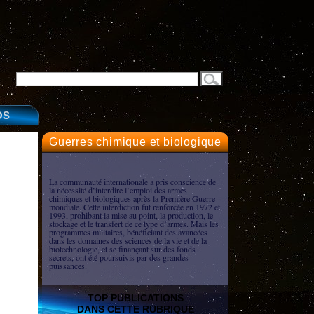
OS
Guerres chimique et biologique
La communauté internationale a pris conscience de
la nécessité d’interdire l’emploi des armes
chimiques et biologiques après la Première Guerre
mondiale. Cette interdiction fut renforcée en 1972 et
1993, prohibant la mise au point, la production, le
stockage et le transfert de ce type d’armes. Mais les
programmes militaires, bénéficiant des avancées
dans les domaines des sciences de la vie et de la
biotechnologie, et se finançant sur des fonds
secrets, ont été poursuivis par des grandes
puissances.
TOP PUBLICATIONS
DANS CETTE RUBRIQUE