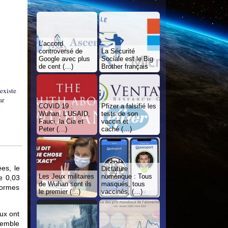
L’accord
controversé de
La Sécurité
Google avec plus
Sociale est le Big
de cent (…)
Brother français
 existe
ar
COVID 19 :
Pfizer a falsifié les
Wuhan, L’USAID,
tests de son
Fauci, la Cia et
vaccin et
Peter (…)
caché (…)
es, le
Dictature
Les Jeux militaires
numérique : Tous
e 0,03
de Wuhan sont ils
masqués, tous
formes
le premier (…)
vaccinés, (…)
aux ont
 semble