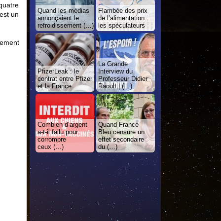
quatre
Quand les médias
Flambée des prix
est un
annonçaient le
de l’alimentation :
refroidissement (…)
les spéculateurs
lement
La Grande
PfizerLeak : le
Interview du
contrat entre Pfizer
Professeur Didier
et la France
Raoult | (…)
Combien d’argent
Quand France
a-t-il fallu pour
Bleu censure un
corrompre
effet secondaire
ceux (…)
du (…)