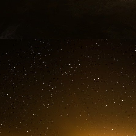
dénoncé cette théorie. Les régulateurs n’on
semaines plus tard, l’Agence européenne 
injection de COVID-19 dans l’Union européenne
Mais le mal était déjà fait.
Les médias sociaux ont rapidement diffusé de
les vaccins COVID-19 provoquent l’infertili
médecins et des infirmières britanniques 
inquiètes leur demandaient si c’était vrai, 
Gynaecologists. En janvier, une enquête de
organisation à but non lucratif, a révélé q
États-Unis avaient entendu dire que « les
l’infertilité ».
Ce qui a donné de la crédibilité à cette affirma
de la pétition, Michael Yeadon, n’était pas n’i
un ancien vice-président de Pfizer, où il
domaine des allergies et des maladies respirat
de biotechnologie que le fabricant suisse de