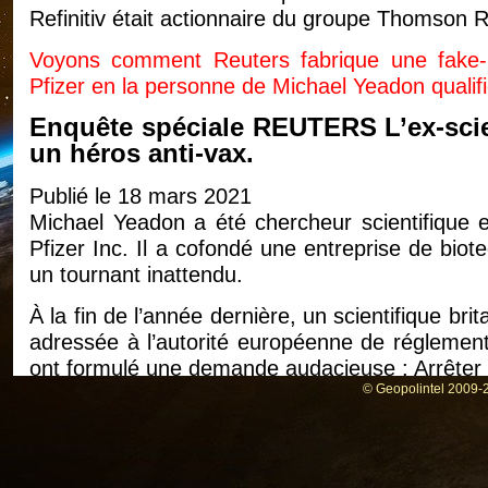
Refinitiv était actionnaire du groupe Thomson 
Voyons comment Reuters fabrique une fake-
Pfizer en la personne de Michael Yeadon quali
Enquête spéciale REUTERS L’ex-scien
un héros anti-vax.
Publié le 18 mars 2021
Michael Yeadon a été chercheur scientifique 
Pfizer Inc. Il a cofondé une entreprise de biot
un tournant inattendu.
À la fin de l’année dernière, un scientifique bri
adressée à l’autorité européenne de réglement
ont formulé une demande audacieuse : Arrêter 
© Geopolintel 2009-2
Leur argument pour le faire était encore plus 
preuves, que les vaccins pourraient causer l’inf
Le document est apparu sur un site web allem