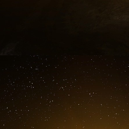
guerre subversive, de la même façon que
putativement la planète de l’héroïne produiet e
chute des Taliban en novembre 2001 : à cette d
après la promulgation de fatwas
ad hoc
- qu
production était passée à quelque 8 mille T so
C’est dire que derrière les guerres fraîches et 
« barbus rétrogrades », sont des cloaques. Des
entrevoir aux opinions publiques sempiternelle
Un dernier mot pour signaler qu’en Irak, ce ma
de l’invasion américaine, une série d’attent
villes causant une cinquantaine de morts… 
artisanale déposée devant l’ambassade d’In
Paris, sans victime collatérale. Pour ceux qui
cadavres qui traverse le continent, de Kaboul 
doivent nous rappeler que la guerre est là et 
sèment les morts anonymes - savent à merveille
accepter aux peuples l’inacceptable. Et l’ina
accueillies comme le salut !