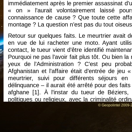
immédiatement après le premier assassinat d’un 
« on » l’aurait volontairement laissé pou
connaissance de cause ? Que toute cette affai
montage ? La question n’est pas du tout oiseu
Retour sur quelques faits. Le meurtrier avait 
en vue de lui racheter une moto. Ayant utilisé
contact, le tueur vient d’être identifié mainten
Pourquoi ne pas l’avoir fait plus tôt. Ou bien la
yeux de l’Administration ? C’est peu probab
Afghanistan et l’affaire était d’entrée de jeu 
meurtrier, suivi pour différents séjours
délinquance – il aurait été arrêté pour des fai
afghane
[
1
]
. À l’instar du tueur de Béziers
politiques ou religieux, avec la criminalité ord
sud de la France, notamment en relation avec l
© Geopolintel 2009-2
Résumons-nous : si les services de police a
mains pour procéder à une arrestation quasi im
fait ? Est-ce par défaillance ou volontairement