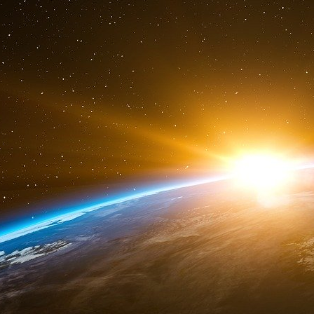
devenait la thèse privilégiée des autorités, et
tueur « fou » d’Oslo, soit identifié, il est peu
devant ses juges… Comme pour la tuerie de
c’était opportunément défenestré, ou encore, c
a de bon et vrai coupable que mort » : celui
démentir quoi que ce soit !
Campagne suspendue, le pouvoir « la joue
avec à la clef un rendement politique maxi
Au contraire de mai 1990, où, selon Yves
Renseignements généraux de 1992 à 2004 - le
services de police de privilégier la piste du Fro
faire les choses de façon moins rudimentair
conditionnés, les associations d’idées incrust
années de martelage idéologique et médiatique
bien de désigner précisément le coupable… mai
plus ou moins indirectement le camp des « ré
de déclarations et de sous-entendus bien pes