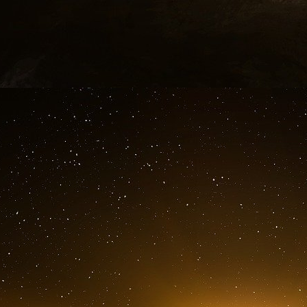
la prolongation de la série ? Si c’était le cas,
laissé dans le circuit sachant qu’il allait pours
de remonter la chaîne des responsabilités, d
infernale qui a explosé au visage de la Natio
présidentielles…
Questions qui sont très loin d’être gratuites 
un homme suivi par la Sécurité intérieur
indéterminé d’armes de guerre ? En effet, il aur
compact Uzi chambré en 9 mm Parabellum… u
fabrication israélienne. Rappelons au pass
spéciales ont suivi des entraînements à la g
l’excellence en la matière est universellemen
qui en font les frais !
À l’évocation de ces quelques faits, on aura 
beaucoup moins linéaire qu’il n’y paraît de p
dans la soupe médiatique des prochains jours. 
nos jours, d’un jeune type de 24 ans qui
pète l