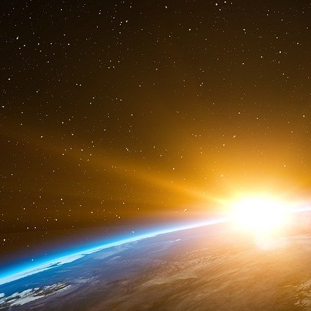
«
rejouer Carpentras en projetant des int
dangereuses pour la cohésion nationale
»,
mez
est toute différente… l’hypothèse retenue étan
façon Breivik, le Norvégien allumé, mais «
dif
«
L’homme serait de peau blanche, familier du
n’ayant laissé aucune empreinte ou trace d’A
tueur était certes muni de deux armes automat
les parachutistes, et un 9 mm. Cette dernière
s’étant enrayée, le 11.43 avait repris du service
En vérité, Carpentras, formidable opération d
gauche « unie », est dans tous les esprits et 
fine-gueule Mélenchon faisait une allusion à p
récemment suscité l’indignation chez les bien-
est toujours à vif - en citant Robert Brasillac, 
Hutus). Mélenchon donc n’a pas manqué l’occa
le poids des mots et le choix des citations. D’i
tu nous tiens ! De son côté, le présid
inacceptable degré de violence et de stigmatis