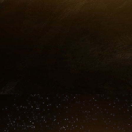
terrorisme islamiste et celle du péril fascis
sécuritaire jouera bien évidemment en fave
fermeté, l’esprit de décision, celui dont les « 
dire le candidat sortant.
D’ailleurs M. Sarkozy n’a pas tardé à annoncer 
de Carpentras ou celui liés aux attentats 
Madrid
», se voulant, à cinq semaines du pr
présenter en garant de la cohésion nationale
»
se voir «
accusé d’instrumentaliser l’affaire
»
[
fait ! En conséquence de quoi, M. Sarkozy gra
participation à la campagne électorale… au 
concert, dès lendemain, les représentants
«
Je les recevrai ensemble pour qu’ensemble n
qui est à leurs côtés, pour que chacun puisse 
de la République
». On appréciera l’élégance du 
Carpentras et Handers Breivik bis
Cependant, dans l’entourage de M. Sarkozy si