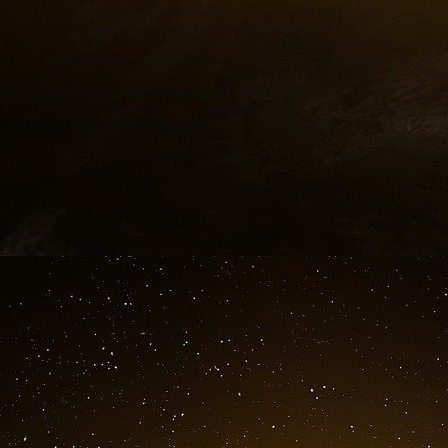
ressemblent d’avantage à des « actes gratuits 
Ajoutons que les faits tels qu’ils se présente
d’un isolé, un solitaire, éventuellement men
perplexité, un mode opératoire similaire à celu
« gros calibres et moto » (ou scooter vitamin
crimes à ceux du mitan lors de classiques rè
encombrantes et bruyantes mais dont la puiss
victime… on en trouvera d’abondants ex
d’assassinats intervenus dans le secteur du 
mois à Marseille
[
4
]
.
En outre, à Toulouse, le sang-froid et le profe
pas,
a priori
, une quelconque démence. R
conjectures «
dans un fauteuil
», seul un répert
à partir de là, de poser les bonnes questions 
pas forcément de bonnes réponses.
Au demeurant, précisons tout de suite que si 
les premiers commentaires - islamiste ou ultra-