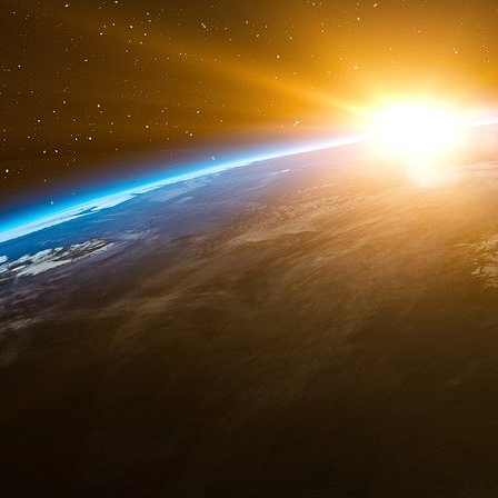
innocents martyrisés en Palestine et ailleur
l’histoire, mais pas toute l’histoire… uniquem
L’analyse (ci-dessous) rédigée avant l’identifi
montrer que dans tous les cas similaires nou
des emboîtements gigognes, des affaires qui
beaucoup d’autres.
À ce stade, ne perdons pas de vue que nos Fo
l’œuvre en Libye avec un PC de campagne à Be
sur le terrain de la guerre subversive que l
djihadistes irakiens et commandos de choc qata
les missions confiées à notre armée (ou à ce
françaises tiendraient dans le Stade de France !
nos intérêts vitaux, mais s’inscrivent dans u
plus que les exécutants serviles. Cela pour d
pas des hommes qui n’en peuvent mais et ne 
« consommable » en dépit des discours ronflan
n’est pas « blanc-bleue » et qu’elle doit se p
américaine… À ce titre, rien n’exclut qu’elle n