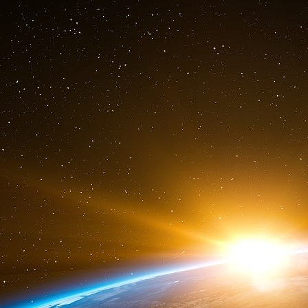
Avigdor Lieberman «
seule une personne po
cette façon des enfants dans une école
»… Quan
Netanyahu, celui-ci ne pouvait pas faire moi
Juifs
» laissant le quotidien Maariv, à l’in
«
l’apathie des institutions internationales et 
sémite] bénéficie
» en France et dans le mon
contre des enfants juifs comme une alerte
», 
[existant], particulièrement en France, entre l’
mondial, autour de la haine d’Israël et des j
clairement désignés. Le ton est donné.
Autre contrée, autre point de vue, pour l’édito
langue anglaise, Today’s Zaman
[
8
]
«
L’attaqu
prix élevé à payer pour la politique d’ostrac
depuis des années
». Ce qui veut dire traduit
payent aujourd’hui pour la politique islamop
Turquie – que mène la présidence française de
Cependant, parce que tous les discours de circ
fond, il convient d’examiner quelques hypothès