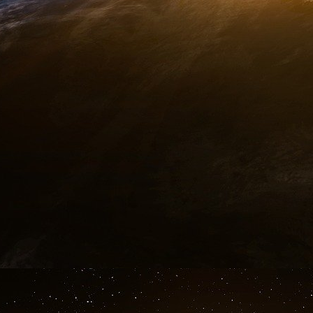
train de grandir
». À tout prendre, combien
nationalitaire qui subsiste résiduellement en Fra
Une sale affaire d’État à dimension internat
Une chose est certaine la campagne des présid
et sera dominée par les questions de sécurité i
que les quatre victimes de l’école confession
nationalité française et israélienne… [
immédiatement porté sur les lieux du drame 
de France et du président du
Conseil repré
M. Prasquier, qui pour sa part opte pour la 
d’Israël s’est également rendu sur place e
présidence, M. Hollande qui entendait ma
communauté juive de France
»
[
7
]
. Alors que 
émotion et de sa condamnation, la compagn
France médiatiquement tétanisée retient son sou
Radios et télévisions israéliennes ont interr
menu les circonstances de l’attaque. Pour le m