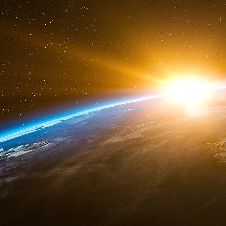
21 mars 2012
L’importation en France des sales gu
Que se passe-t-il à Montauban et à Toulou
multiplient ces jours-ci semblent à première v
er
sous officier du 1
régiment du train parachut
pleine tête. Le 15 mars ce sont trois hommes 
vue. Lundi 19 mars une école confessionnelle ju
adulte et trois enfants. Il s’agit du premier at
la fusillade de la rue des Rosiers à Paris le 8 a
piste suivie à l’époque fut celle du Fatah-C
thèse par la suite avantageusement concurr
selon le saint principe que ce sont dans les vie
Du « terrorisme », ici et maintenant, qui ress
qui n’en est sans doute pas ! Le terrorisme sème
ce titre un aspect éminemment publicitaire
[
2
]
.
et les sept morts de Montauban et Toulouse,