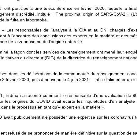
qui ont participé à une téléconférence en février 2020, laquelle a fin
largement discrédité, intitulé « The proximal origin of SARS-CoV-2 » (L’
 la fuite en laboratoire.
 « Les responsables de l’analyse à la CIA et au DNI chargés d’ex
aient à l’encontre des conclusions des experts en la matière et des mé
rie de la zoonose ou de l’origine naturelle.
aminé la façon dont les services de renseignement ont mené leur enquê
itiatives du directeur (DIG) de la directrice du renseignement nationa
prises dans les délibérations de la communauté du renseignement conc
 février 2020, puis à nouveau le 4 juin 2021 — afin d’alimenter un « r
21, Erdman a raconté comment le responsable d’une évaluation de 90
les origines du COVID avait écarté les inquiétudes d’un analyste 
 dans le processus en tant qu’« expert en la matière ».
ID avait publiquement nié posséder une expertise sur les coronavirus t
nt refusé de se prononcer de manière définitive sur la question de sav