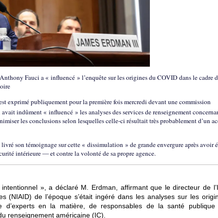
’Anthony Fauci a « influencé » l’enquête sur les origines du COVID dans le cadre 
oire
 exprimé publiquement pour la première fois mercredi devant une commission
vait indûment « influencé » les analyses des services de renseignement concernan
iser les conclusions selon lesquelles celle-ci résultait très probablement d’un a
a livré son témoignage sur cette « dissimulation » de grande envergure après avoir é
curité intérieure — et contre la volonté de sa propre agence.
intentionnel », a déclaré M. Erdman, affirmant que le directeur de l’I
ses (NIAID) de l’époque s’était ingéré dans les analyses sur les origi
e d’experts en la matière, de responsables de la santé publique
é du renseignement américaine (IC).