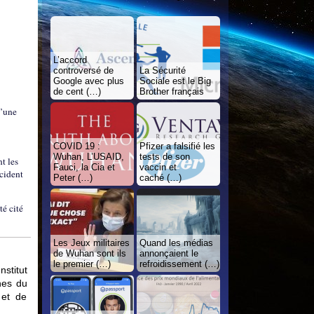
L’accord
controversé de
La Sécurité
Google avec plus
Sociale est le Big
de cent (…)
Brother français
d’une
COVID 19 :
Pfizer a falsifié les
Wuhan, L’USAID,
tests de son
t les
Fauci, la Cia et
vaccin et
ccident
Peter (…)
caché (…)
té cité
Les Jeux militaires
Quand les médias
de Wuhan sont ils
annonçaient le
le premier (…)
refroidissement (…)
nstitut
nes du
 et de