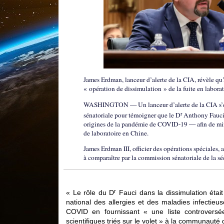
James Erdman, lanceur d’alerte de la CIA, révèle qu
« opération de dissimulation » de la fuite en laborat
WASHINGTON — Un lanceur d’alerte de la CIA s’est
r
sénatoriale pour témoigner que le D
Anthony Fauci a
origines de la pandémie de COVID-19 — afin de minim
de laboratoire en Chine.
James Erdman III, officier des opérations spéciales, 
à comparaître par la commission sénatoriale de la sé
r
« Le rôle du D
Fauci dans la dissimulation était 
national des allergies et des maladies infectieu
COVID en fournissant « une liste controversé
scientifiques triés sur le volet » à la communaut