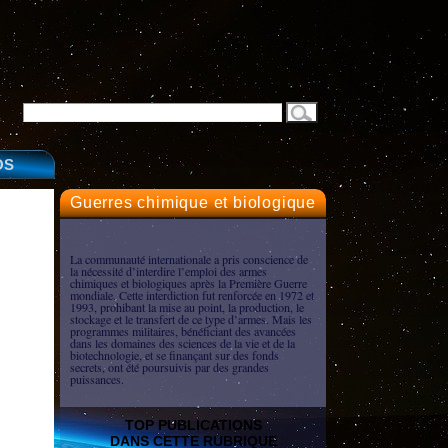
OS
Guerres chimique et biologique
La communauté internationale a pris conscience de
la nécessité d’interdire l’emploi des armes
chimiques et biologiques après la Première Guerre
mondiale. Cette interdiction fut renforcée en 1972 et
1993, prohibant la mise au point, la production, le
stockage et le transfert de ce type d’armes. Mais les
programmes militaires, bénéficiant des avancées
dans les domaines des sciences de la vie et de la
biotechnologie, et se finançant sur des fonds
secrets, ont été poursuivis par des grandes
puissances.
TOP PUBLICATIONS
DANS CETTE RUBRIQUE