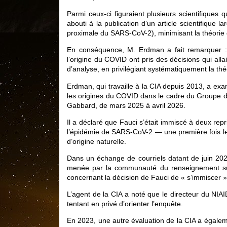
Parmi ceux-ci figuraient plusieurs scientifiques 
abouti à la publication d’un article scientifique 
proximale du SARS-CoV-2), minimisant la théorie de
En conséquence, M. Erdman a fait remarquer :
l’origine du COVID ont pris des décisions qui all
d’analyse, en privilégiant systématiquement la théo
Erdman, qui travaille à la CIA depuis 2013, a ex
les origines du COVID dans le cadre du Groupe d’in
Gabbard, de mars 2025 à avril 2026.
Il a déclaré que Fauci s’était immiscé à deux re
l’épidémie de SARS-CoV-2 — une première fois le 3
d’origine naturelle.
Dans un échange de courriels datant de juin 20
menée par la communauté du renseignement sur 
concernant la décision de Fauci de « s’immiscer »
L’agent de la CIA a noté que le directeur du NIA
tentant en privé d’orienter l’enquête.
En 2023, une autre évaluation de la CIA a égaleme