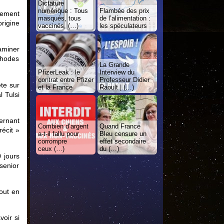
Dictature
numérique : Tous
Flambée des prix
alement
masqués, tous
de l’alimentation :
origine
vaccinés, (…)
les spéculateurs
aminer
thodes
La Grande
PfizerLeak : le
Interview du
contrat entre Pfizer
Professeur Didier
te sur
et la France
Raoult | (…)
l Tulsi
ernant
Combien d’argent
Quand France
écit »
a-t-il fallu pour
Bleu censure un
corrompre
effet secondaire
ceux (…)
du (…)
 jours
senior
out en
oir si