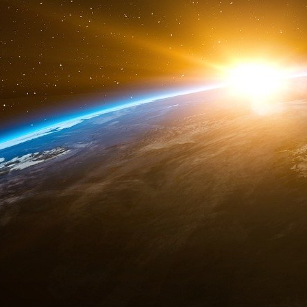
masse monétaire se met à baisser, les taux ré
de nouveaux dépôts de bilan, les banques e
bouchons, les épargnants retirent leur argen
saines disparaissent brutalement et une dé
d’habitude dure une dizaine d’années
Et c’est à cause de ce cycle du crédit que l
remplir deux rôles.
Vérifier que les fonds propres des ba
consentis à tout moment.
En cas de crise de liquidité, fournir d
escomptant les créances qu’elles détienne
banques de ne pas sauter pendant les pan
Les banques centrales ont donc deux 
commerciales et fournir de la liquidité en ca
Leur pouvoir alors dépendait absolument du stoc
stock d’or qu’elles prêteront aux banques comm