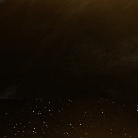
mondial, perd tout pouvoir avec l’Euro et Dr
de l’euro en mettant des taux négatifs, c
américaines, et qui permet à l’Etat US et 
orgie d’endettement.
Conclusion
« L’or c’est de la monnaie, tout le reste c’est d
Si je fais l’hypothèse que l’or ne change pas d
un gramme d’or, alors cela veut dire que depu
le dollar en tant que réserve de valeur a perdu
une réserve de valeur crédible. Voila qui entr
fonction. Déjà, les pays exportateurs de pétr
que du dollar, ce qui veut dire que le dollar 
L’étape finale est bien entendu que le dollar 
traduira par une fuite devant la monnaie et une 
Que faire ? A mon avis, le plus simple est de
ministères des finances, pour en finir une fois 