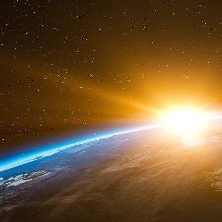
Imaginons que mon grand père ait mis dans son
billets de banque et la contrevaleur de 100 dol
des deux aujourd’hui par l’indice des prix de dé
ont aujourd’hui un pouvoir d’achat de 3. 2 doll
dollars, toujours en pouvoir d’achat.
Le billet a perdu 99 % de sa valeur par rapport
Et cela s’est passé lentement et par étapes
1934 : Interdictions aux Américains d’ac
Roosevelt, ce qui était une décision doublem
économique de chaque américain et que 
massivement excédentaire. Dévaluer, c’é
dépression, ce qui eut lieu bien entendu. La
1972 : Nixon casse le lien entre le dollar
contre l’or.
1978-2007. Bref répit avec Volcker et Gree
sur le dollar, qui remonte très fort contre l’o
La Bundesbank, qui était un peu la sta