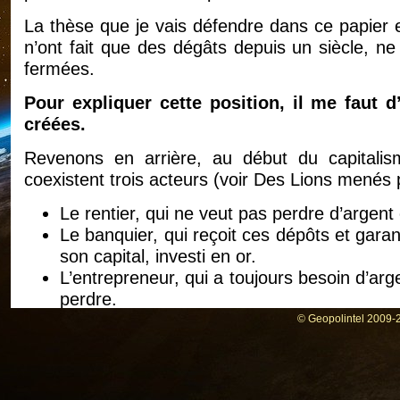
La thèse que je vais défendre dans ce papier 
n’ont fait que des dégâts depuis un siècle, ne
fermées.
Pour expliquer cette position, il me faut d
créées.
Revenons en arrière, au début du capita
coexistent trois acteurs (voir Des Lions menés 
Le rentier, qui ne veut pas perdre d’argent
Le banquier, qui reçoit ces dépôts et gar
son capital, investi en or.
L’entrepreneur, qui a toujours besoin d’arge
perdre.
© Geopolintel 2009-2
Comme chacun peut le comprendre, le rôle du b
faillite de l’entrepreneur entre le rentier et l’
6 % à l’entrepreneur, tout en versant 2 % au re
tourner sa boutique et à couvrir les pertes d