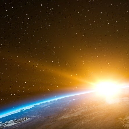
des banques centrales et de bannir dans la fo
constitutionnelles, tout en interdisant aux ban
d’Etat.
Je ne sais pas si cela marcherait, mais je sa
dégâts monstrueux depuis un siècle et que voi
créer de la colère chez les populations.
Le message des cent dernières années est tr
sérieuse pour en laisser le contrôle à des banqu
autre solution. Les essais par les BRICS de cr
du Bitcoin sont la preuve que de nouvelles forc
sera long, mais l’issue en est certaine, pui
contrainte.
En attendant, n’ayez rien dans vos portefeuille
l’ÓCDE, rien.
Charles Gave