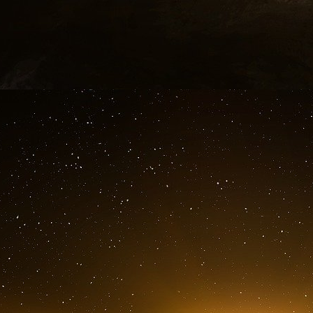
rembourser.
Cela, chacun peut le comprendre.
Mais ce coquin de banquier a une autre flèche 
rend compte que tous les déposants n’ont pa
que seulement 10 % d’entre eux réclament du 
Et donc, le banquier va se transformer en vil s
prêts qu’il a de dépôts. En fait, il se met à cré
convenu d’appeler le cycle du crédit.
Car cette monnaie nouvellement créée se tr
concurrents, ce qui permet aux taux d’intérêts
d’emprunter, ce qui créée plus de dépôts et ain
le meilleur des mondes.
Mais, à chaque cycle arrive un moment où des 
baisse des fonds propres du banquier, qui
rembourser, ce qu’ils ne peuvent pas tous faire