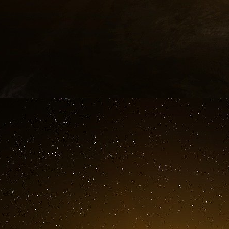
Si ce stock d’or est insuffisant pour faire face
emprunter de l’or auprès d’autres banques centr
banque d’Angleterre en empruntant de l’or à 
siècle.
Le plus souvent, ces banques centrales étaient 
l’Etat.
La banque centrale était donc à la fois un outil
e
Arrive le XX
siècle, le siècle des totalitar
clientélisme.
Les besoins financiers des Etats explosent, et 
donc des banques commerciales et des banques 
Et ce qui devait arriver arriva. La monn
investissements mais pour servir les besoin
remboursés à la différence des prêts au secteur
La masse monétaire explose à la hausse et la h