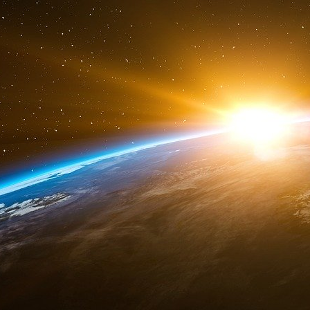
Bientôt, il faut couper le lien entre la valeur d
des monnaies « FIAT » n’ayant de valeur que 
de l’or, quant a lui, passe au travers du toit.
Et c’est là que rentrent en jeu les Lois dite de 
La première Loi (de l’économie) est qu’il n’y e
La deuxième Loi (de la Politique) est de ne
l’économie.
Et comme augmenter les impôts est impossible si 
lui faut promettre l’impossible pour être élu et
la place de créer de la valeur, en créant de
centrale, la hausse de la dette permettant de f
et au social-clientélisme.
Et du coup, les monnaies Fiat qui devraient avo
de valeur et réserve de valeur perdent d’abord 
perdre la deuxième fonction, celle d’étalon de 