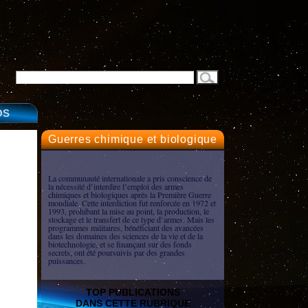
OS
Guerres chimique et biologique
La communauté internationale a pris conscience de
la nécessité d’interdire l’emploi des armes
chimiques et biologiques après la Première Guerre
mondiale. Cette interdiction fut renforcée en 1972 et
1993, prohibant la mise au point, la production, le
stockage et le transfert de ce type d’armes. Mais les
programmes militaires, bénéficiant des avancées
dans les domaines des sciences de la vie et de la
biotechnologie, et se finançant sur des fonds
secrets, ont été poursuivis par des grandes
puissances.
TOP PUBLICATIONS
DANS CETTE RUBRIQUE