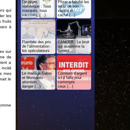
Dictature
Pfizer a falsifié les
numérique : Tous
tests de son
rs qui
masqués, tous
vaccin et
vaccinés, (…)
caché (…)
der les
 fruits
bars à
Flambée des prix
CANCER : Le bruit
de l’alimentation :
qui assomme la
les spéculateurs
tumeur
ues sur
îne de
ient a
 incité
as mes
Le mariage Gates
Combien d’argent
et Monsanto :
a-t-il fallu pour
ait le
attention,
corrompre
danger (…)
ceux (…)
 comme