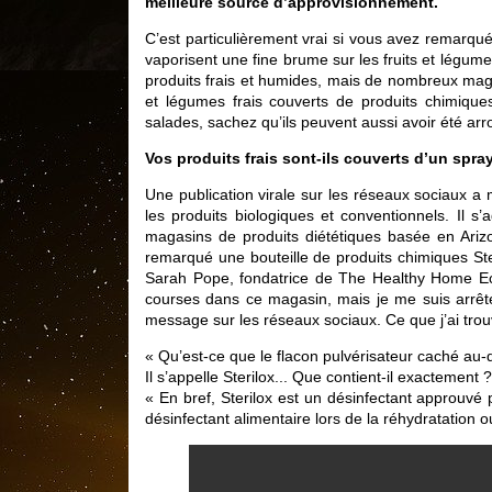
meilleure source d’approvisionnement.
C’est particulièrement vrai si vous avez remarqu
vaporisent une fine brume sur les fruits et légume
produits frais et humides, mais de nombreux magasi
et légumes frais couverts de produits chimique
salades, sachez qu’ils peuvent aussi avoir été arr
Vos produits frais sont-ils couverts d’un spra
Une publication virale sur les réseaux sociaux a 
les produits biologiques et conventionnels. Il 
magasins de produits diététiques basée en Ariz
remarqué une bouteille de produits chimiques Ster
Sarah Pope, fondatrice de The Healthy Home E
courses dans ce magasin, mais je me suis arrêtée
message sur les réseaux sociaux. Ce que j’ai trouv
« Qu’est-ce que le flacon pulvérisateur caché au
Il s’appelle Sterilox... Que contient-il exactement ?
« En bref, Sterilox est un désinfectant approuvé
désinfectant alimentaire lors de la réhydratation ou