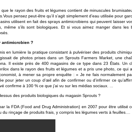
é que le rayon des fruits et légumes contient de minuscules brumisateu
s.Vous pensez peut-être qu’il s’agit simplement d’eau utilisée pour gar
ns utilisent en fait des sprays antimicrobiens qui peuvent laisser vos
s, même s’ils sont biologiques. Et si vous aimez manger dans les 
osés.
y antimicrobien ?
mis en lumière la pratique consistant à pulvériser des produits chimiq
s’agissait de photos prises dans un Sprouts Farmers Market, une cha
ona. Il existe près de 400 magasins de ce type dans 23 États. Un cl
ilox dans le rayon des fruits et légumes et a pris une photo, ce qui a
conomist, à mener sa propre enquête : « Je ne fais normalement p
 pour jeter un coup d’œil afin de confirmer ou d’infirmer ce qu’affirm
é confirme à 100 % ce que j’ai vu sur les médias sociaux. ...
-dessus des produits biologiques du magasin Sprouts ?
 par la FDA (Food and Drug Administration) en 2007 pour être utilisé
 du rinçage de produits frais, y compris les légumes verts à feuilles....