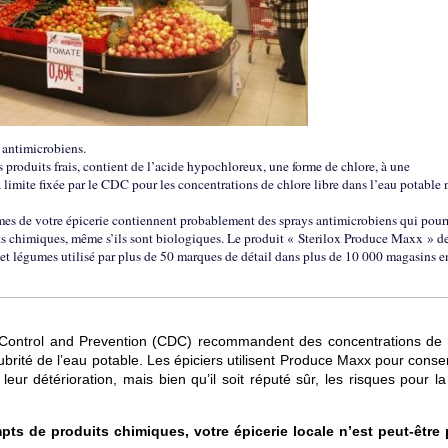
 antimicrobiens.
 produits frais, contient de l’acide hypochloreux, une forme de chlore, à une
 limite fixée par le CDC pour les concentrations de chlore libre dans l’eau potable n
mes de votre épicerie contiennent probablement des sprays antimicrobiens qui pour
uits chimiques, même s’ils sont biologiques. Le produit « Sterilox Produce Maxx » d
 et légumes utilisé par plus de 50 marques de détail dans plus de 10 000 magasins e
e Control and Prevention (CDC) recommandent des concentrations de 
brité de l’eau potable. Les épiciers utilisent Produce Maxx pour conse
eur détérioration, mais bien qu’il soit réputé sûr, les risques pour l
pts de produits chimiques, votre épicerie locale n’est peut-être 