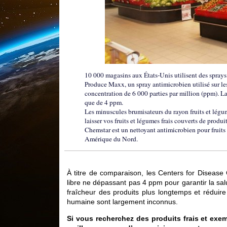
10 000 magasins aux États-Unis utilisent des sprays
Produce Maxx, un spray antimicrobien utilisé sur les
concentration de 6 000 parties par million (ppm). La
que de 4 ppm.
Les minuscules brumisateurs du rayon fruits et légu
laisser vos fruits et légumes frais couverts de prod
Chemstar est un nettoyant antimicrobien pour fruits
Amérique du Nord.
À titre de comparaison, les Centers for Diseas
libre ne dépassant pas 4 ppm pour garantir la salu
fraîcheur des produits plus longtemps et réduire l
humaine sont largement inconnus.
Si vous recherchez des produits frais et exem