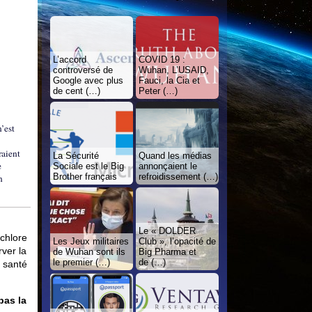
L’accord
COVID 19 :
controversé de
Wuhan, L’USAID,
Google avec plus
Fauci, la Cia et
de cent (…)
Peter (…)
’est
raient
La Sécurité
Quand les médias
e
Sociale est le Big
annonçaient le
Brother français
refroidissement (…)
n
Le « DOLDER
chlore
Les Jeux militaires
Club », l’opacité de
rver la
de Wuhan sont ils
Big Pharma et
le premier (…)
de (…)
a santé
pas la