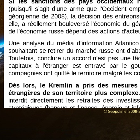
Si les sanctions des pays occidentaux n
(puisqu’il s’agit d’une arme que l’Occident e
géorgienne de 2008), la décision des entreprise
elle, a réellement bouleversé l’économie du gé
de l’économie russe dépend des actions d’acteu
Une analyse du média d’information Atlantico 
souhaitant se retirer du marché russe ont d’ab
Toutefois, conclure un accord n’est pas une tâc
capitaux à l’étranger est entravé par le go
compagnies ont quitté le territoire malgré les c
Dès lors, le Kremlin a pris des mesures 
étrangères de son territoire plus complexe
interdit directement les retraites des investi
stratégiques (banque et finance, énergie et infr
© Geopolintel 2009-2
que possible le rapatriement des bénéfices.
En
exigeant des entreprises étrangères qu’elles p
« contribution volontaire » au budget russe de