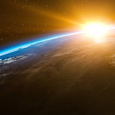
Dès lors, ces contre-sanctions durcissent les
russe pour les acteurs occidentaux. L’analys
2 000 entreprises cherchent des moyens de qui
agissent comme si la guerre n’avait pas encore 
Le rapide retrait de certaines entreprises et 
à une question de moral et d’éthique
Selon une étude publiée mi-janvier par l’Univer
de Lausanne, 90 % d’entreprises possédant e
sont pas retirées du marché. Il existe plusie
question de moral et d’éthique.
Il y a évidemment la question de la diffi
précédemment, mais les auteurs suggèrent éga
d’entre elles ne souhaitent pas abandonner le
outre, beaucoup d’entreprises ne sont pas s
chaque secteur. Par exemple, les entrepri
Novartis n’ont pas l’intention de quitter la Ru