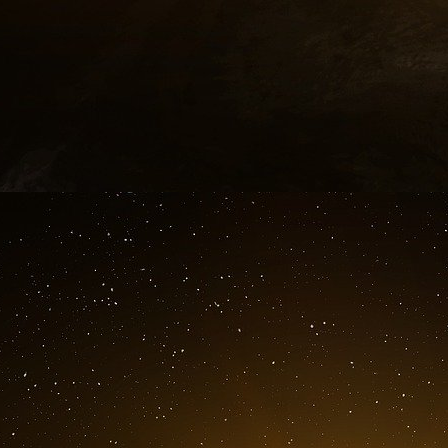
de sanctions pour des raisons humanitaires.
Néanmoins, les entreprises qui trouvaient des
activité en Russie au début de l’invasion de l’
plus en plus incertaine. Pour Alexandra 
plus « d’être considérées comme des complices
désormais perçue comme un partenaire écon
occidentaux à envisager une porte de sortie.
« Les entreprises ont perdu beaucoup d’arge
entreprises qui sont restées ont risqué des 
Abdullayev, associé du cabinet de conseil en st
Times. Selon lui, la meilleure stratégie a do
directement au début de la guerre, car « plus 
« Les entreprises encore là feraient mieux de 
pas que quiconque soit en sécurité », a déc
Financial Times, « Quel était le prétexte pou
une question de sécurité nationale ? Je ne pen