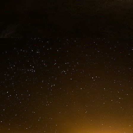
Depuis peu, les entreprises occidentales ont l’o
russes avec une décote de 50 % et de payer
Russie
. Alexandra Prokopenko, chercheuse 
Eurasia, affirme que « trouver un achete
occidentales]. Aucun commerce ne peut avoir 
entreprises figurant sur les différentes liste
donner son accord à la vente, et dans certains
du temps ».
Afin d’ajouter de l’huile sur le feu,
la Russie a 
l’État russe le droit de contrôler temporairemen
pays hostiles
, y compris les États-Unis et le
utilisé par le Kremlin afin de prendre le contrô
finlandaise Fortum et la société allemande Unip
Le 18 juin 2023, le maître du Kremlin a s
entreprises qui reprennent des actifs occiden
par des nationaux,
menaçant les entreprises pri
Russie de contrôler les actifs locaux des entr
suivant.