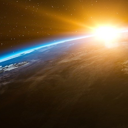
femme ou autre chose ». L’identité de genre ét
visible pour les autres.3 En outre, l’express
genre décrivent dans quelle mesure une perso
de genre attendus. Le terme « transgenre » 
naissance est différent de leur identité mascu
spectre des genres. Les personnes qui s’identi
vie comme le sexe opposé, et peuvent cherche
sur ordonnance et/ou une transformation c
peuvent s’identifier comme hétérosexuelles, 
autre endroit du spectre de l’identité sexuelle.
Enfin, si l’orientation sexuelle et l’identit
l’identité d’un individu, elles interagissent 
le sexe, la race/ethnicité et la classe socia
contribue à façonner la santé d’un individu,
système de soins de santé.
Kaiser Family Foundation