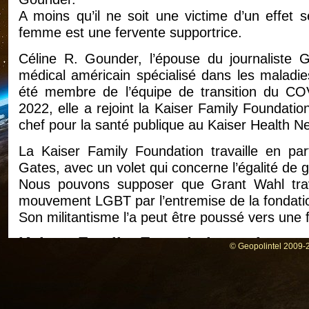
A moins qu’il ne soit une victime d’un effet 
femme est une fervente supportrice.
Céline R. Gounder, l’épouse du journaliste G
médical américain spécialisé dans les maladies
été membre de l’équipe de transition du C
2022, elle a rejoint la Kaiser Family Foundatio
chef pour la santé publique au Kaiser Health N
La Kaiser Family Foundation travaille en part
Gates, avec un volet qui concerne l’égalité de 
Nous pouvons supposer que Grant Wahl travai
mouvement LGBT par l’entremise de la fondation
Son militantisme l’a peut être poussé vers une f
Kaiser Family Foundation : La san
© Geopolintel 2009-2
couverture pour les personnes le
transgenres (LGBT) aux États-Unis.
La communauté LGBT