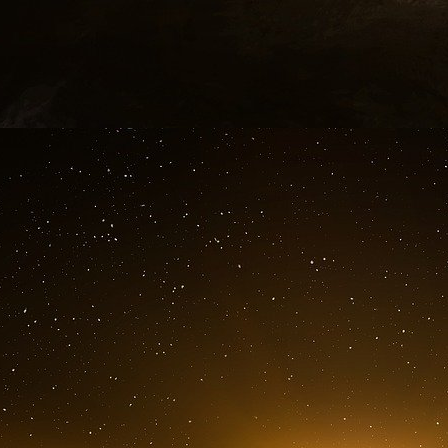
Bien qu’il n’existe pas de définition unique de
d’un groupe diversifié et multidimensionnel
expériences uniques, et des variations en fo
d’autres caractéristiques - les personnes LG
souvent stigmatisées en raison de leur orientati
de leur expression de genre.1 Dans son ra
Lesbian, Gay, Bisexual, and Transgender Pe
Understanding, l’Institute of Medicine définit 
durable ou une disposition à éprouver des
personnes du même sexe, de l’autre sexe ou des
avec elles ».2 Cette définition intègre des 
d’identité. Il est important de noter que pou
n’entre pas nécessairement dans une catégorie
spectre. En outre, toutes les personnes qui
éprouvent une attirance pour le même sexe ne
ou bisexuels.
L’identité sexuelle fait référence au « sentimen