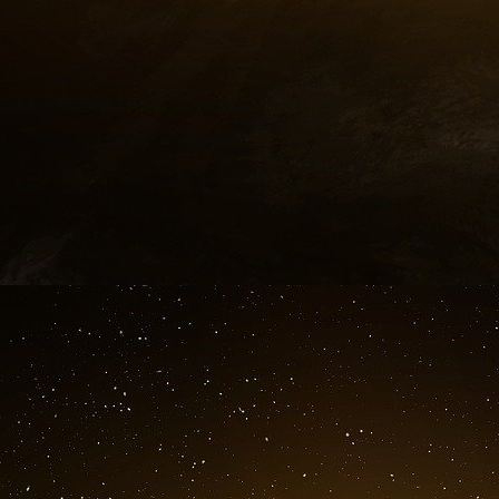
Pacte mondial pour l’éducation du pape Françoi
10 février, par la publication de la lettre ann
annonçant que « la crise climatique et l’égali
pour leurs futurs dons « philanthropiques ».
Melinda Gates affirme dans cette lettre qu’el
l’égalité des sexes, y compris les « droits r
public a commencé avec le planning familial », 
femmes dans les pays en développement qui n
n’utilisent pas de contraceptifs modernes. »
Elle y déclare en outre que sa fondation, qui tr
Sachs, a depuis lors renforcé ses « engagement
développant « des stratégies qui donnent la prio
Au début de ce mois, Edward Pentin du Nati
Vatican s’était « rapproché » de la Fondati
sources fiables ont indiqué au Register qu’en
reçu Melinda Gates lors d’une audience privée q