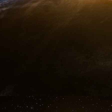
À la question de savoir si le Pacte mondia
mobiliser des fonds afin de les orienter vers l
en fait partie. L’autre question est celle-ci : qu
Le prélat argentin a affirmé que selon le pap
avons besoin du langage de l’esprit » mais aus
cœur ». Il est très important, a dit Sánchez S
personne humaine, la dignité de la personne hu
du genre, la question de la femme ».
Il a précisé que le contenu du Pacte mondial 
sur les femmes, en partie pour lutter contre le
des êtres humains.
Le chancelier de la PAS a également déclaré qu
« la vérité qui vient des sciences », tel
« l’évolution ». Soit deux théories…
Sánchez Sorondo a également reconnu que l
l’éducation et la réalisation des objectifs de