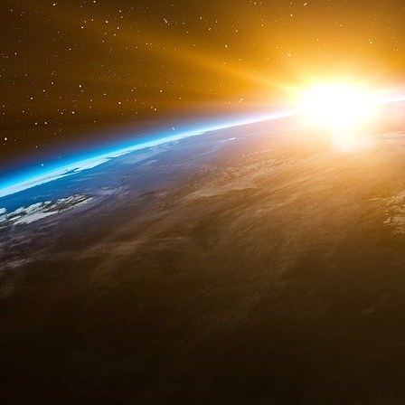
l’ONG Global Citizens comprend « de nombreus
les plus célèbres du monde ».
Mieux : Greta Thunberg et d’autres jeunes sont «
Jeffrey Sachs a en outre déclaré qu’en consacr
pourrait de « scolariser tous les enfants afric
programmes d’éducation de l’UNESCO ?
« Le pape François est notre plus grand mobil
lorsque le pape François appelle à un Pacte
l’occasion pour mobiliser le financement de bas
seulement une grande idée », a-t-il lancé aux pa
Jeffrey Sachs, désormais figure incontournable
sciences, a également déclaré : « Je croi
François, avec son leadership unique au monde
d’entre nous va frapper à la porte de son millia
peuvent faire la différence, nous y arriverons,