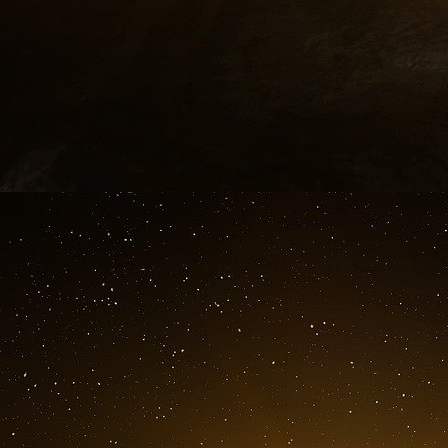
Sachs a ajouté que « certaines personnalités
Rome lors du lancement du Pacte mondial pour
qu’il faut clarifier le fait qu’une partie de l’obj
l’amélioration du contenu, mais qu’il s’agit en 
une salle de classe et un siège pour qu’ils puis
Si l’objectif d’offrir une éducation de q
incontestablement noble, note Diane Montagna, i
Jeffrey Sachs préconise depuis longtemps la ré
Afrique subsaharienne, en éduquant les filles à
les options de contraception ». Il est lui-même f
pour réparer les ratés de la contraception.
D’ailleurs, le « lien de causalité » entre le nive
a été soulevé lors de cet atelier de deux jours 
Dans un exposé sur « l’interaction de l’éduca
population », David E. Bloom, professeur d’
souligné comme un élément positif le fait que l
de croissance de la population ».