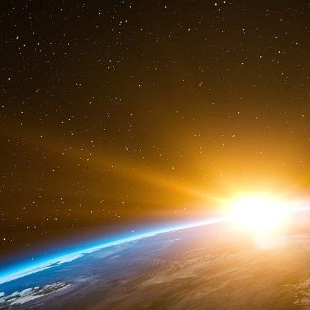
recherchons des fondations qui nous donneron
rien, nous cherchons une aide extérieure. »
Après la conférence de Jeffrey Sachs, LifeSite
chancelier de l’Académie pontificale des sc
Sorondo.
Celui-ci a déclaré à LifeSite que l’atelier des 6
une demande de la Congrégation pour l’éducati
réunion consultative sur le contenu du Pacte 
l’académie est « très heureuse » de voir l’en
monde entier. Mais d’ajouter : « Comme l’a exp
l’argent. Nous n’avons pas l’argent nécessaire.
gr
M
Sánchez a confirmé que les personnes et l
étaient des collaborateurs potentiels du Pacte 
réalité pour les personnes qui ont de l’argent ré
« Il y a un milliard de personnes sans instruct
des personnes et de la personne », a-t-il déclar