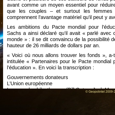
avant comme un moyen essentiel pour réduire 
que les couples – et surtout les femmes 
comprennent l’avantage matériel qu’il peut y av
Les ambitions du Pacte mondial pour l’éduc
Sachs a ainsi déclaré qu’il avait « parlé avec
monde » : il se dit convaincu de la possibilité 
hauteur de 26 milliards de dollars par an.
« Voici où nous allons trouver les fonds », a-
intitulée « Partenaires pour le Pacte mondial
l’éducation ». En voici la transcription :
Gouvernements donateurs
L’Union européenne
Les grands philanthropes (Bill Gates, Jack Ma
© Geopolintel 2009-2
Banque islamique de développement
UNESCO, UNICEF, autres agences des Nations
Fonds monétaire international
Les promoteurs des ODD du Secrétaire généra