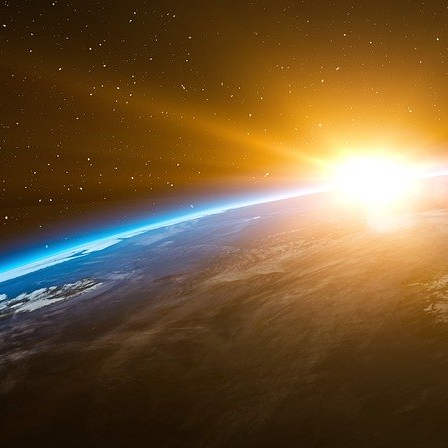
Le développement de l’éducation « est 
multisectorielle, par un mélange de politiques 
particulier celles qui promeuvent la santé d
vaccination des enfants et les investisse
d’assainissement des écoles », a-t-il ajouté.
Bloom a cependant évité d’exprimer en ce lieu
– selon laquelle la promotion de l’éducatio
termes, de fournir « un accès accru aux ser
« répondre aux besoins considérables non satis
qu’il l’écrivait dans une tribune publiée par le
Il y affirmait que le « défi de taille » de la c
estimations, les femmes africaines ont 4,5 e
« modérer les taux élevés de fécondité dési
continent. Cela « se produira naturellement 
femmes s’amélioreront et que les couples rec
mieux lotis avec des familles moins nombreuses »
L’annonce par Jeffrey Sachs que Bill Gates étai