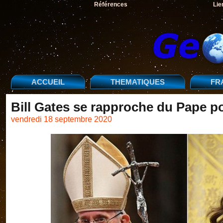
Références
Lie
ACCUEIL
THEMATIQUES
FR
Bill Gates se rapproche du Pape p
vendredi 18 septembre 2020