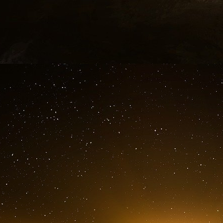
L’ONG Global Citizens
« Youth for the Future »
La plupart de ces financeurs potentiels se disti
des principes du catholicisme : on les retrouv
entreprises de promotion de la « santé reprod
2030 des Objectifs du développement durable 
« Global Citizens » se présente comme un « mo
de combattre l’extrême pauvreté. Ses leaders,
catalogue des grands de ce monde. Cette ONG mi
le Canada pour son action en faveur de « l’a
une seule institution ou association caritative c
Outre ses entretiens apparemment fructue
Ambani, ainsi que les responsables de la Ba
Sachs a évoqué ses pourparlers avec le Fonds
pouvoir compter sur le FMI qui l’a assuré, dit
du Pacte. Le conseiller du pape François en
également annoncé aux participants à l’« Ateli