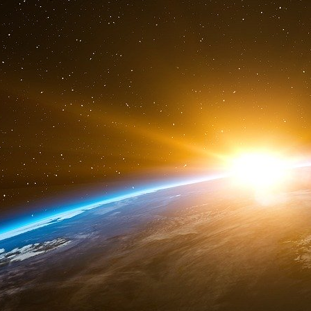
Dans une interview accordée en 2018, Obianuj
Target Africa, notait que le pape François (à 
phénomène croissant des pays, entités et fonda
avec de l’« aide » et des « dons » assortis de «
me
M
Ekeocha, une scientifique de la médecin
actuellement au Royaume-Uni, expliquait alors 
« Ils avancent dans leurs projets d’aide huma
temps essaient de nous amener à nous aligner
questions qui sont assez importantes pou
l’avortement, la contraception, le contrôle 
jeunesse et la sexualité humaine, l’identité sexu
de leurs projets d’aide aux pays en développem
nous parce que c’est nous qui sommes leur cib
mais nous recevons aussi tout ce qui va avec
atteinte à notre propre vision et à nos valeurs cu
Elle ajoutait que l’Église est « en plein cœur
Gates comme l’une des principales fondati