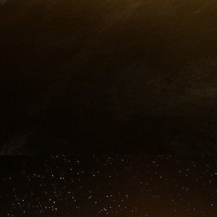
essaient de « s’associer avec l’Église, parce
partout sur le continent africain ». « L’Eglise
des programmes de préservatifs cibler les enf
cela par son nom : de l’impérialisme culturel o
« L’Eglise doit être le rempart face à ces initiativ
me
En 2012, M
Ekeocha écrivait une lettre ouv
et à sa promesse de « planter les graines »
milliards de dollars de promesses – dans 69 d
plupart se trouvent en Afrique subsaharienne, 
moins fertile. La « Lettre ouverte d’une femme
intégralement sur le site du Conseil pontifical po
Lors de la session du matin de l’atelier du 
annonce), Diane Montagna s’est entretenu 
Vincenzo Zani, secrétaire de la Congrégation
François a chargé de superviser le Pacte global
A la question de savoir qui allait financer c