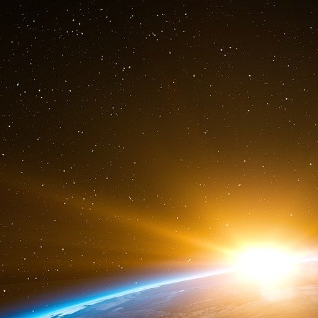
étroite », mais il a ajouté que « le pape veut m
valeurs et de l’éthique, et sur la questi
différences ».
Diane Montagna a alors rappelé que ce ce
l’égalité des sexes, la santé et l’éducation, s
l’Église. En particulier, a-t-elle rappelé, les
africaines à l’utilisation de la contraception, 
enceintes et ne veulent pas garder leur bébé
Écritures sur le combat entre le monde et 
comment l’Église pouvait collaborer avec les Na
« Ça, c’est typique du peuple américain, en par
laquelle l’avortement est inclus dans ces objectif
Diane Montagna lui a alors fait remarquer q
comme partenaires financiers du pacte sont
Ekeocha et d’autres se battent parce qu’elles 
l’avortement auprès des populations africaines, 
gr