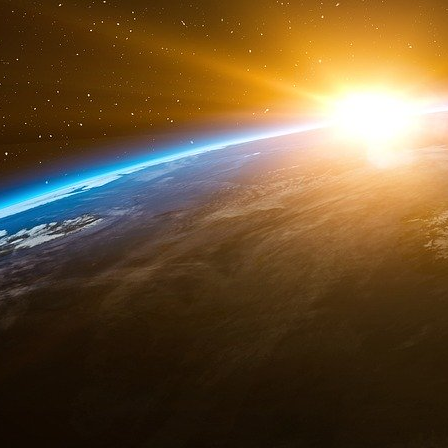
décembre 2021, est pérennisée. Cette techni
données de connexion et de navigation su
fournisseurs d’accès. Cette surveillance algor
connexion. Les députés ont imposé au gouvern
premier bilan sur la surveillance des URL.
Le cadre de la conservation des donnée
communications électroniques, les fournisse
réformé. La loi tire les conséquences de la d
d’État du 21 avril 2021.
Le contrôle préalable de la Commission n
renseignement (CNCTR) pour l’ensemble d
territoire national est renforcé. Un caractè
exception est prévue en cas d’urgence.
Le texte fluidifie, tout en les encadrant, les 
entre services de renseignement et par les au
amendement, ont apporté des garanties suppl
autorités administratives aux services de re