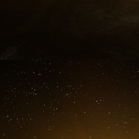
Conseil constitutionnel du 9 juillet 2021 (n°20
Des amendements des députés ont renfor
parlementaire au renseignement.
Le brouillage des drones est autorisé, po
événements ou à l’occasion de certains convois
Un article 25 (ex 19) réforme l’accès aux arch
archives au bout de 50 ans est généralisé à d
champ des exceptions au délai de 50 ans po
élargi. Certains documents ne pourront être acc
valeur opérationnelle ». Des amendements des 
des délais prévu par la réforme les documents 
communicables (par exemple sur la guerre d’Al
d’une ouverture anticipée de fonds d’archives p
Le Conseil constitutionnel a énoncé deux réserve
qu’il ne peut pas s’appliquer à des documents 
révéler une information jusqu’alors inaccessible
aux archives intéressant des installations nucléa