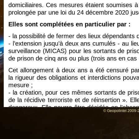
domiciliaires. Ces mesures étaient soumises 
prolongée par une loi du 24 décembre 2020 jusq
Elles sont complétées en particulier par :
- la possibilité de fermer des lieux dépendants d
- l’extension jusqu’à deux ans cumulés - au li
surveillance (MICAS) pour les sortants de pri
de prison de cinq ans ou plus (trois ans en cas 
Cet allongement à deux ans a été censuré par 
la rigueur des obligations et interdictions pouv
mesure ;
- la création, pour ces mêmes sortants de pris
de la récidive terroriste et de réinsertion ». E
dangereux. Elle pourra être décidée en l’absen
© Geopolintel 2009-2
sera d’un an maximum, renouvelable dans la lim
Cette nouvelle mesure de sûreté sera prono
l’application des peines de Paris sur réquisition