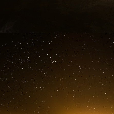
remplacer les mesures de sûreté voulues par la
le Conseil constitutionnel a censurées. Elle i
en charge sanitaire, sociale, éducative, psycho
Toujours au titre de l’arsenal antiterroriste, 
seront destinataires des informations sur le
(fichier HOPSYWEB) des personnes radicali
informations étaient limitées au préfet du lieu d’
Un amendement des députés a maintenu et enri
par le gouvernement sur l’application des m
interdiction de sortie du territoire, mesures judic
Les mesures sur le renseignement
La loi du 24 juillet 2015 relative au rensei
l’évolution des technologies et des modes de c
Les services de renseignement disposero
particulier la possibilité à titre expérimental d’
La technique dite de l’algorithme, expérimen