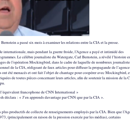
Bernstein a passé six mois à examiner les relations entre la CIA et la presse.
internationale, mais pendant la guerre froide, l’Agence a payé et intimidé des
rogrammes. Le célèbre journaliste du Watergate, Carl Bernstein, a révélé l’histoire e
ages de l’opération Mockingbird, dans le cadre de laquelle de nombreux journaliste
ersonnel de la CIA, rédigeant de faux articles pour diffuser la propagande de l’agence
s ont été menacés et ont fait l’objet de chantage pour coopérer avec Mockingbird, e
iquées de toutes pièces concernant leurs articles, afin de soutenir la mission de la 
mpu.
 l’équivalent francophone de CNN International »
sh déclara : « J’en apprends davantage par CNN que par la CIA ».
les plus productifs de collecte de renseignements employés par la CIA. Bien que l’A
1973, (principalement en raison de la pression exercée par les médias), certains