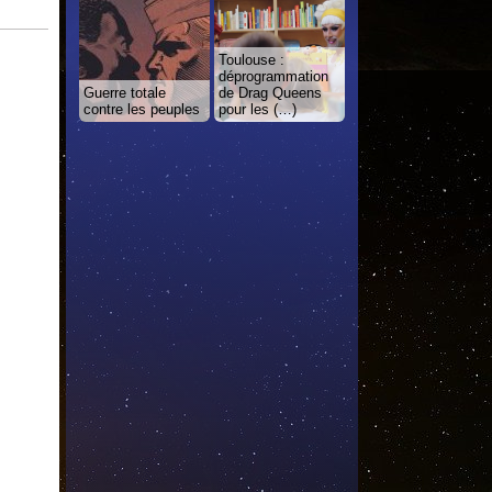
Toulouse :
déprogrammation
Guerre totale
de Drag Queens
contre les peuples
pour les (…)