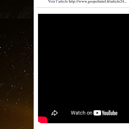
Voir l’article
http://www.geopolintel.fr/article24...