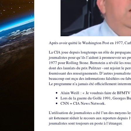
Après avoir quitté le Washington Post en 1977, Carl 
La CIA joue depuis longtemps un rôle de propagande 
journalistes pour qu’ils l’aident à promouvoir ses p
1977 pour Rolling Stone. Bernstein a révélé les rou
dont des lauréats du prix Pulitzer - ont rejoint le p
fournissant des renseignements. D’autres journaliste
beaucoup ont reçu des informations falsifiées ou fabr
Le programme n’a jamais été officiellement interro
Alain Weill : « Je voudrais faire de BFMTV
Lors de la guerre du Golfe 1991, Georges Bu
CNN = CIA News Network.
L’utilisation de journalistes a été l’un des moyens 
ait fortement réduit le recours aux reporters depuis 
journalistes sont toujours en poste à l’étranger.