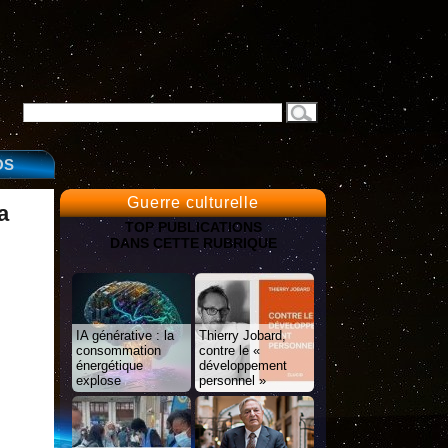
OS
Guerre culturelle
a
TOP PUBLICATIONS
DANS CETTE RUBRIQUE
IA générative : la
Thierry Jobard,
consommation
contre le «
énergétique
développement
explose
personnel »