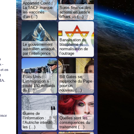
Apparteid Covid :
La SNCF marque
Soros finance des
les vaccinés
actions en justice
d’un (…)
offrant un (…)
Banalisation du
Le gouvernement
blasphème et
australien arnaqué
normalisation de
par l’intelligence
l’outrage
n
s -
 et en
t
Etats Unis :
Bill Gates se
CIA.
L’immigration a
rapproche du Pape
couté 150 milliards
pour un
de (…)
nouveau (…)
Guerre de
gence
l’information :
Quelles sont les
l’Autriche interdit
conséquences du
les (…)
traitement (…)