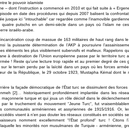
tre le pouvoir islamiste
me – dont l’instruction a commencé en 2010 et qui fait suite à « Ergen
épisode en date des procédures qui depuis 2007 balisent la confrontat
mée jusque ici “intouchable“ car regardée comme l’inamovible gardienne
re quatre putschs en un demi-siècle dans un pays où l’islam ne ce
erre israélo-arabe.
 l’incarcération coup de massue de 163 militaires de haut rang dans le
ainsi la puissante détermination de l’AKP à poursuivre l’assainissem
es éléments les plus visiblement subervsifs et mafieux. Rappelons qu
hane à destination de l’Union européenne passe par le territoire turc 
Armée ! Reste qu’une lecture trop rapide et au premier degré de ces 
ur le terrain perdu par la laïcité dans un pays où les forces armée
ateur de la République, le 29 octobre 1923, Mustapha Kémal dont le 
ière la façade démocratique de l’État turc se dissimulent des forces
Dönmeh
[
2
]
… historiquement profondément implantée dans les rése
e la maçonnerie turque et qui joua un rôle décisif dans le déclenchemen
 par le truchement du mouvement “Jeune Turc“, fut vraisemblable
des communautés arméniennes et assyriennes de 1915/1916. Or, les
uccédés visent à n’en pas douter les réseaux constitués en sociétés se
aisseurs nomment excellemment “l’État profond“ turc ! Citons l’a
t laquelle les minorités non musulmanes de Turquie - arménienne, gr