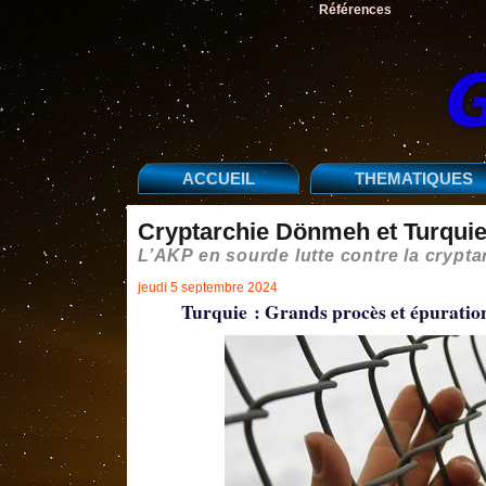
Références
ACCUEIL
THEMATIQUES
Cryptarchie Dönmeh et Turqui
L’AKP en sourde lutte contre la crypt
jeudi 5 septembre 2024
Turquie : Grands procès et épurati