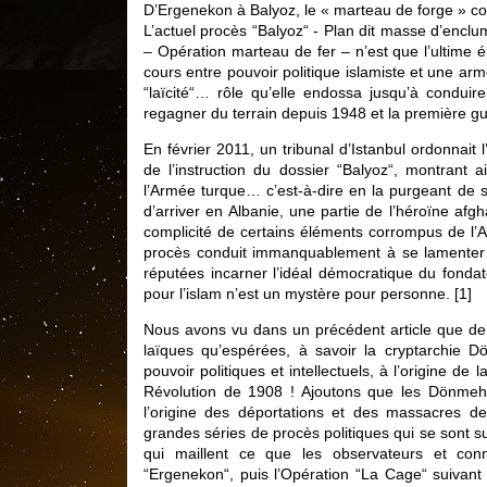
D’Ergenekon à Balyoz, le « marteau de forge » con
L’actuel procès “Balyoz“ - Plan dit masse d’enclu
– Opération marteau de fer – n’est que l’ultime 
cours entre pouvoir politique islamiste et une ar
“laïcité“… rôle qu’elle endossa jusqu’à condui
regagner du terrain depuis 1948 et la première gu
En février 2011, un tribunal d’Istanbul ordonnait
de l’instruction du dossier “Balyoz“, montrant 
l’Armée turque… c’est-à-dire en la purgeant de s
d’arriver en Albanie, une partie de l’héroïne afg
complicité de certains éléments corrompus de l’
procès conduit immanquablement à se lamenter s
réputées incarner l’idéal démocratique du fond
pour l’islam n’est un mystère pour personne.
[
1
]
Nous avons vu dans un précédent article que derr
laïques qu’espérées, à savoir la cryptarchie 
pouvoir politiques et intellectuels, à l’origine d
Révolution de 1908 ! Ajoutons que les Dönmeh
l’origine des déportations et des massacres 
grandes séries de procès politiques qui se sont s
qui maillent ce que les observateurs et conn
“Ergenekon“, puis l’Opération “La Cage“ suivan