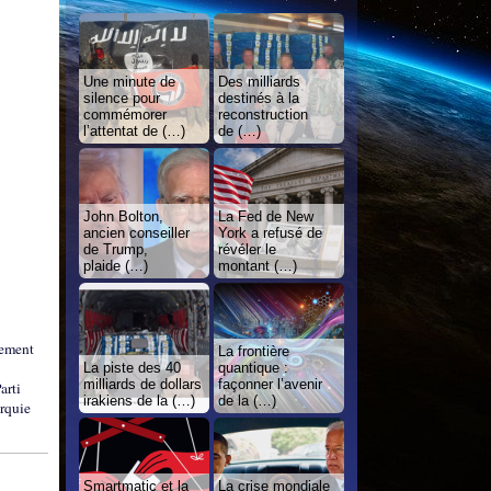
Une minute de
Des milliards
silence pour
destinés à la
commémorer
reconstruction
l’attentat de (…)
de (…)
John Bolton,
La Fed de New
ancien conseiller
York a refusé de
de Trump,
révéler le
plaide (…)
montant (…)
hement
La frontière
La piste des 40
quantique :
milliards de dollars
façonner l’avenir
arti
irakiens de la (…)
de la (…)
urquie
Smartmatic et la
La crise mondiale