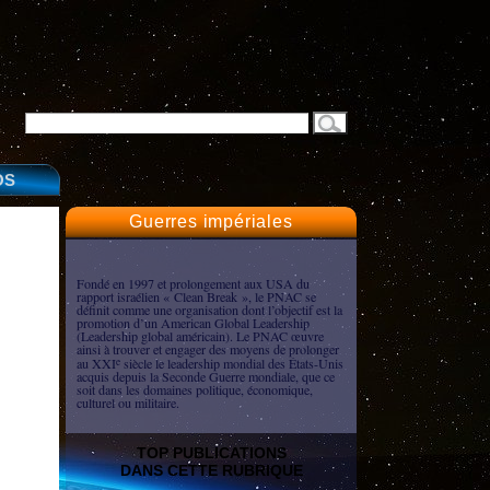
OS
Guerres impériales
Fondé en 1997 et prolongement aux USA du
rapport israélien « Clean Break », le PNAC se
définit comme une organisation dont l’objectif est la
promotion d’un American Global Leadership
(Leadership global américain). Le PNAC œuvre
ainsi à trouver et engager des moyens de prolonger
au XXI
siècle le leadership mondial des États-Unis
e
acquis depuis la Seconde Guerre mondiale, que ce
soit dans les domaines politique, économique,
culturel ou militaire.
TOP PUBLICATIONS
DANS CETTE RUBRIQUE