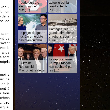
fraude du vote
actuelle est la
électronique
résultante de
ekon »
aux (…)
la (…)
ion en
 de la
sse de
Carnages, les
Le projet de guerre
grands cimetières
 cadre
nucléaire ne date
chrétiens sous la
ent de
pas d’aujourd’hui
Lune
’avant
avec la
grands
s sont
Le rapprochement
mépris
L’Ukraine,
Trump Erdogan
Rothschild,
non souhaité par
Macron et la dette
les (…)
 moins
aux de
t de la
ment à
 trois
crètes
ffaire
ecque,