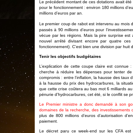
Le précédent montant de ces dotations avait été 
pour le fonctionnement : environ 180 millions d’eu
millions d’euros par an.
Le premier coup de rabot est intervenu au mois d’
passés à 90 millions d’euros pour l’investisseme
vécue par les régions. Mais la pire surprise est
nouvel arrêté divisant encore par quatre ces m
fonctionnement). C’est bien une division par huit
Tenir les objectifs budgétaires
L’explication de cette coupe claire est connue 
cherche à réduire les dépenses pour tenter de te
compromis : entre l’inflation, la hausse des taux d
à la hausse du prix des hydrocarbures, la situat
que cette crise coûtera au bas mot 6 milliards a
pénurie d’hydrocarbures, cet été, si le conflit se p
Le Premier ministre a donc demandé à son gou
domaines de la recherche, des investissements d’
plus de 800 millions d’euros d’autorisation d’e
paiement.
Le décret paru ce week-end sur les CFA est l