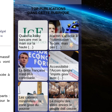
TOP PUBLICATIONS
DANS CETTE RUBRIQUE
algré
va
Quand le lobby
Macron s’attaque à
bancaire met la
l’optimisation
main sur la
fiscale, mais
haute (…)
pas (…)
massif
s vont
Accessibilité :
La dette française
l’Arcom épingle
n’est plus
“impots.gouv”
ncée à
contrôlable.
avec (…)
parts :
Les cabinets
our le
ministériels : la
Le mépris des
zone grise du
élites envers le
pouvoir
peuple doit cesser