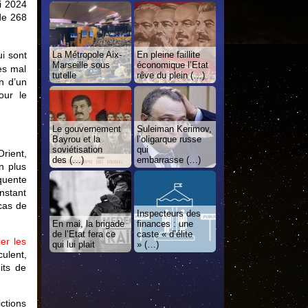
i 2024
 de 268
La Métropole Aix-
En pleine faillite
ui sont
Marseille sous
économique l’Etat
ès mal
tutelle
rêve du plein (…)
n d’un
our le
Le gouvernement
Suleiman Kerimov,
Bayrou et la
l’oligarque russe
soviétisation
qui
rient,
des (…)
embarrasse (…)
n plus
équente
nstant
cas de
Inspecteurs des
En mai, la brigade
finances : une
de l’Etat fera ce
caste « d’élite
er les
qui lui plait
» (…)
culent,
its de
ctions