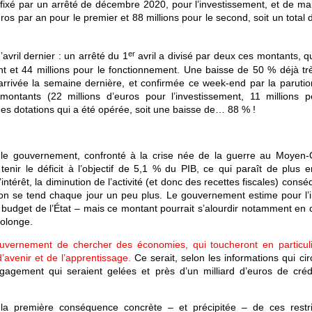
fixé par un arrêté de décembre 2020, pour l’investissement, et de ma
ros par an pour le premier et 88 millions pour le second, soit un total
er
avril dernier : un arrêté du 1
avril a divisé par deux ces montants, q
nt et 44 millions pour le fonctionnement. Une baisse de 50 % déjà tr
 arrivée la semaine dernière, et confirmée ce week-end par la parutio
ontants (22 millions d’euros pour l’investissement, 11 millions p
 des dotations qui a été opérée, soit une baisse de… 88 % !
: le gouvernement, confronté à la crise née de la guerre au Moyen-O
nir le déficit à l’objectif de 5,1 % du PIB, ce qui paraît de plus e
’intérêt, la diminution de l’activité (et donc des recettes fiscales) cons
ion se tend chaque jour un peu plus. Le gouvernement estime pour l’i
u budget de l’État – mais ce montant pourrait s’alourdir notamment en 
rolonge.
vernement de chercher des économies, qui toucheront en particuli
avenir et de l’apprentissage.
Ce serait, selon les informations qui cir
ngagement qui seraient gelées et près d’un milliard d’euros de créd
a première conséquence concrète – et précipitée – de ces restri