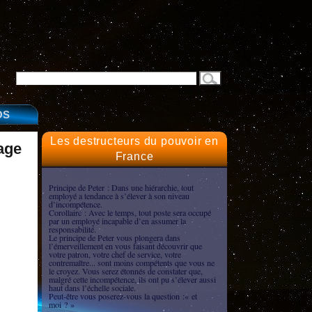
OS
Les destructeurs du pouvoir en
age
France
Principe de Peter : Dans une hiérarchie, tout
employé a tendance à s’élever à son niveau
d’incompétence.
Corollaire : Avec le temps, tout poste sera occupé
par un employé incapable d’en assumer la
responsabilité.
Le principe de Peter vous plongera dans
l’émerveillement en vous faisant découvrir que
votre patron, votre chef de service, votre
contremaître... sont moins compétents que vous ne
le croyez. Vous serez étonnés de constater que,
malgré cette incompétence, ils ont pu s’élever aussi
haut dans l’échelle sociale.
Peut-être vous poserez-vous la question :« et
moi ? »