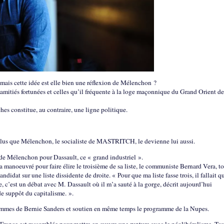
, mais cette idée est elle bien une réflexion de Mélenchon ?
amitiés fortunées et celles qu’il fréquente à la loge maçonnique du Grand Orient de
hes constitue, au contraire, une ligne politique.
e plus que Mélenchon, le socialiste de MASTRITCH, le devienne lui aussi.
 de Mélenchon pour Dassault, ce « grand industriel ».
manoeuvré pour faire élire le troisième de sa liste, le communiste Bernard Vera, to
didat sur une liste dissidente de droite. « Pour que ma liste fasse trois, il fallait q
te, c’est un débat avec M. Dassault où il m’a sauté à la gorge, décrit aujourd’hui
e suppôt du capitalisme. ».
mmes de Bernie Sanders et soutien en même temps le programme de la Nupes.