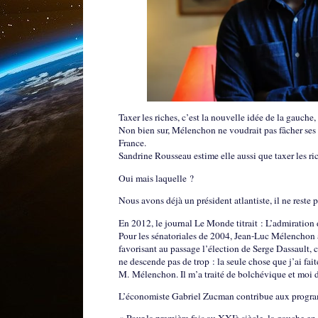
Taxer les riches, c’est la nouvelle idée de la gauche
Non bien sur, Mélenchon ne voudrait pas fâcher ses 
France.
Sandrine Rousseau estime elle aussi que taxer les ric
Oui mais laquelle ?
Nous avons déjà un président atlantiste, il ne rest
En 2012, le journal Le Monde titrait : L’admiration
Pour les sénatoriales de 2004, Jean-Luc Mélenchon a 
favorisant au passage l’élection de Serge Dassault, can
ne descende pas de trop : la seule chose que j’ai fai
M. Mélenchon. Il m’a traité de bolchévique et moi d
L’économiste Gabriel Zucman contribue aux progra