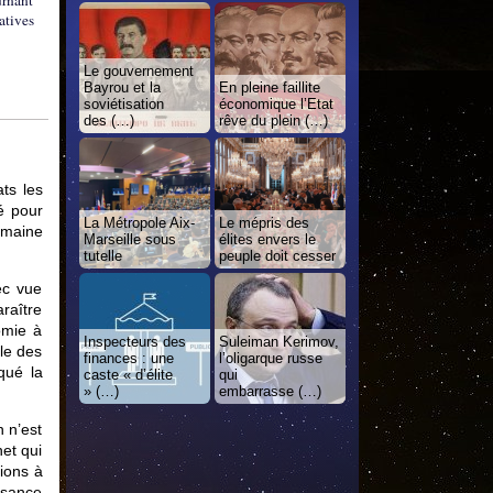
urnant
atives
Le gouvernement
Bayrou et la
En pleine faillite
soviétisation
économique l’Etat
des (…)
rêve du plein (…)
ts les
é pour
La Métropole Aix-
Le mépris des
emaine
Marseille sous
élites envers le
tutelle
peuple doit cesser
ec vue
raître
omie à
Inspecteurs des
Suleiman Kerimov,
ale des
finances : une
l’oligarque russe
qué la
caste « d’élite
qui
» (…)
embarrasse (…)
n n’est
et qui
ions à
ssance