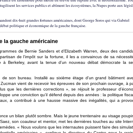
n France est rassemblée pour mettre en œuvre une rupture avec le néolibéralisme. To
 fragilisent les services publics et abîment les écosystèmes, la Nupes porte aux législ
mandent dix-huit grandes fortunes américaines, dont George Soros qui via Gabriel
bat politique et économique de la gauche française.
de la gauche américaine
grammes de Bernie Sanders et d’Elizabeth Warren, deux des candida
artisan de l’impôt sur la fortune, il les a convaincus de sa nécessit
tre à Berkeley, avant la tenue d’un nouveau débat démocrate la s
e de son bureau. Installé au sixième étage d’un grand bâtiment av
 Zucman vient de recevoir les épreuves de son prochain ouvrage, à pa
us que les dernières corrections », se réjouit le professeur d’écon
veloppe une conviction qu’il défend depuis des années : la politique fisc
taux, a contribué à une hausse massive des inégalités, qui a provo
nnonce un bilan plutôt sombre. Mais le jeune trentenaire au visage poupi
Saez, son coauteur et mentor, met les dernières touches au site Intern
emèdes. « Nous voulons que les internautes puissent faire des simulat
dentielle américaine », explique le directeur du Centre pour la croi