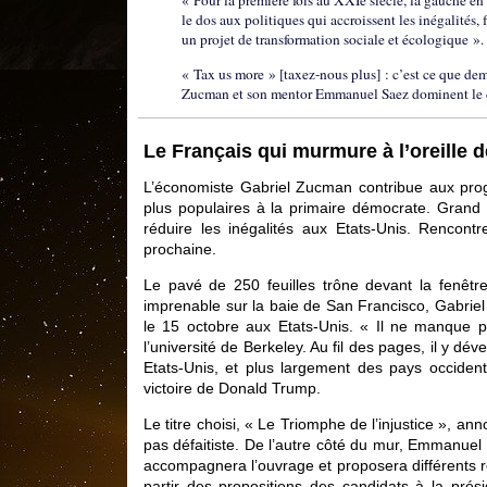
« Pour la première fois au XXIè siècle, la gauche e
le dos aux politiques qui accroissent les inégalités,
un projet de transformation sociale et écologique ».
« Tax us more » [taxez-nous plus] : c’est ce que de
Zucman et son mentor Emmanuel Saez dominent le dé
Le Français qui murmure à l’oreille 
L’économiste Gabriel Zucman contribue aux pro
plus populaires à la primaire démocrate. Grand p
réduire les inégalités aux Etats-Unis. Rencon
prochaine.
Le pavé de 250 feuilles trône devant la fenêtr
imprenable sur la baie de San Francisco, Gabriel
le 15 octobre aux Etats-Unis. « Il ne manque pl
l’université de Berkeley. Au fil des pages, il y dé
Etats-Unis, et plus largement des pays occiden
victoire de Donald Trump.
Le titre choisi, « Le Triomphe de l’injustice », a
pas défaitiste. De l’autre côté du mur, Emmanuel 
accompagnera l’ouvrage et proposera différents r
partir des propositions des candidats à la prési