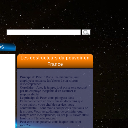
OS
Les destructeurs du pouvoir en
France
Principe de Peter : Dans une hiérarchie, tout
employé a tendance à s’élever à son niveau
d’incompétence.
Corollaire : Avec le temps, tout poste sera occupé
par un employé incapable d’en assumer la
responsabilité.
Le principe de Peter vous plongera dans
l’émerveillement en vous faisant découvrir que
votre patron, votre chef de service, votre
contremaître... sont moins compétents que vous ne
le croyez. Vous serez étonnés de constater que,
malgré cette incompétence, ils ont pu s’élever aussi
haut dans l’échelle sociale.
Peut-être vous poserez-vous la question :« et
moi ? »