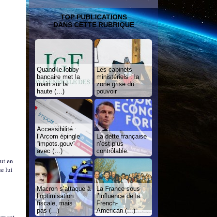
TOP PUBLICATIONS
DANS CETTE RUBRIQUE
Quand le lobby
Les cabinets
bancaire met la
ministériels : la
main sur la
zone grise du
haute (…)
pouvoir
Accessibilité :
l’Arcom épingle
La dette française
“impots.gouv”
n’est plus
avec (…)
contrôlable.
ut en
ue lui
Macron s’attaque à
La France sous
l’optimisation
l’influence de la
fiscale, mais
French-
pas (…)
American (…)