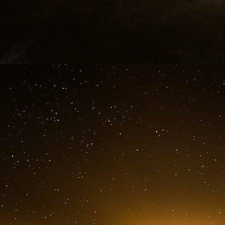
Combien de sénateurs ont touché de pots-de-v
cacher l’inutilité de cette transition écologique ?
Et comble de l’ironie, le Parlement europ
d’exempter la majeure partie des importation
biens importés dans l’UE.
La France abrite dans son administration 
lobbyistes corrompus que nous élisons pour gé
de tous les temps.
Babylone s’écroule et nos politiques cherchent
peut faire perdre la tête comme le conçu Joseph