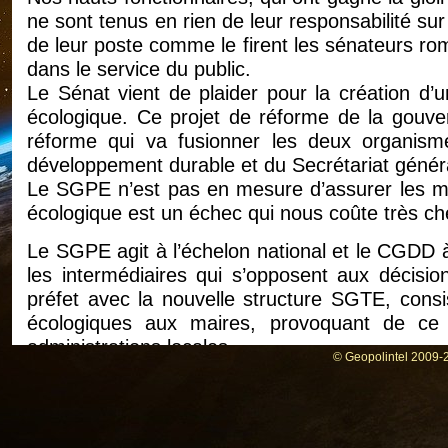
ne sont tenus en rien de leur responsabilité sur l
de leur poste comme le firent les sénateurs ro
dans le service du public.
Le Sénat vient de plaider pour la création d’u
écologique. Ce projet de réforme de la gouve
réforme qui va fusionner les deux organis
développement durable et du Secrétariat général
Le SGPE n’est pas en mesure d’assurer les miss
écologique est un échec qui nous coûte très ch
Le SGPE agit à l’échelon national et le CGDD à 
les intermédiaires qui s’opposent aux décisi
préfet avec la nouvelle structure SGTE, consist
écologiques aux maires, provoquant de ce
administrations locales.
© Geopolintel 2009-2
Le Sénat appelle à une réflexion ambitieuse sur 
après le lancement de l’audit, les rapporteurs
de l’organisation des politiques publiques. 
thématique, l’enjeu environnemental pour sauver