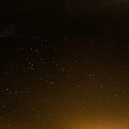
Ce casse-tête administratif est d’autant plus 
santé français traverse une grave crise, en
hôpitaux et des urgences et inégalités d’accès 
La santé a d’ailleurs été au cœur des préo
municipales. 70 % des Français plaçaient la sa
vis du maire. Les élus locaux œuvrent depuis 
médicaux dans leurs territoires avec la créat
mise en place d’initiatives innovantes 
télémédecines. Mais l’association des maires
santé « est avant tout une compétence nation
déserts médicaux ne pourra pas uniquement d
La rectification de ce type d’incohérence adm
proposition de loi ne réglera évidemment pas se
supprime, de manière pragmatique, un obstacle i
chargée de l’Autonomie, Charlotte Parmenti
l’Assemblée nationale.
« Selon l’association des médecins franco