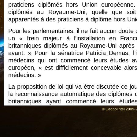
praticiens diplômés hors Union européenne
diplômés au Royaume-Uni, quelle que soit 
apparentés à des praticiens à diplôme hors Un
Pour les parlementaires, il ne fait aucun doute
un « frein majeur à l’installation en Fra
britanniques diplômés au Royaume-Uni après 
avant. » Pour la sénatrice Patricia Demas, l
médecins qui ont commencé leurs études avan
européen, « est difficilement concevable alo
médecins. »
La proposition de loi qui va être discutée ce j
la reconnaissance automatique des diplômes 
britanniques ayant commencé leurs étude
présentation d’une attestation de conformité a
© Geopolintel 2009-2
2005 octroyée par le Royaume-Uni.
Une centaine de médecins qui veulent exerc