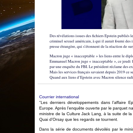
Des révélations issues des fichiers Epstein publiés l
criminel sexuel américain, à qui il aurait fourni des
presse étrangère, qui s’étonnent de la réaction de su
Macron juge « inacceptable » les liens entre le dip
Emmanuel Macron juge « inacceptable », ce jeudi 12 f
par une enquête du FBI. Le président réclame des exp
Mais les services français savaient depuis 2019 ce 
Quand aux liens d’Epstein avec Macron silence radi
Courrier international
“Les derniers développements dans l’affaire Ep
Europe. Après l’enquête ouverte par le parquet nat
ministre de la Culture Jack Lang, à la suite de la
Quai d’Orsay que les regards se tournent.
Dans la série de documents dévoilés par le minis