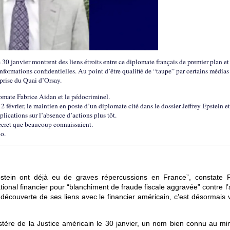
e 30 janvier montrent des liens étroits entre ce diplomate français de premier plan et
 informations confidentielles. Au point d’être qualifié de “taupe” par certains médias
rprise du Quai d’Orsay.
lomate Fabrice Aidan et le pédocriminel.
évrier, le maintien en poste d’un diplomate cité dans le dossier Jeffrey Epstein et
lications sur l’absence d’actions plus tôt.
secret que beaucoup connaissaient.
o.
stein ont déjà eu de graves répercussions en France”, constate Po
ional financier pour “blanchiment de fraude fiscale aggravée” contre l
 découverte de ses liens avec le financier américain, c’est désormais 
tère de la Justice américain le 30 janvier, un nom bien connu au min