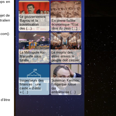
emps en
ujet de
Le gouvernement
tralien
Bayrou et la
En pleine faillite
soviétisation
économique l’Etat
des (…)
rêve du plein (…)
com]-
La Métropole Aix-
Le mépris des
Marseille sous
élites envers le
tutelle
peuple doit cesser
Inspecteurs des
Suleiman Kerimov,
finances : une
l’oligarque russe
caste « d’élite
qui
» (…)
embarrasse (…)
 d’être