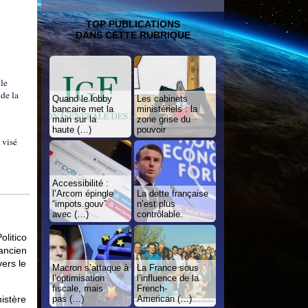
TOP PUBLICATIONS
DANS CETTE RUBRIQUE
 le
 de la
Quand le lobby
Les cabinets
bancaire met la
ministériels : la
main sur la
zone grise du
haute (…)
pouvoir
 visé
Accessibilité :
l’Arcom épingle
La dette française
“impots.gouv”
n’est plus
avec (…)
contrôlable.
litico
’ancien
vers le
Macron s’attaque à
La France sous
l’optimisation
l’influence de la
fiscale, mais
French-
pas (…)
American (…)
istère