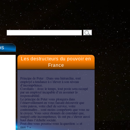
OS
Les destructeurs du pouvoir en
France
Principe de Peter : Dans une hiérarchie, tout
employé a tendance à s’élever à son niveau
d’incompétence.
Corollaire : Avec le temps, tout poste sera occupé
par un employé incapable d’en assumer la
responsabilité.
Le principe de Peter vous plongera dans
l’émerveillement en vous faisant découvrir que
votre patron, votre chef de service, votre
contremaître... sont moins compétents que vous ne
le croyez. Vous serez étonnés de constater que,
malgré cette incompétence, ils ont pu s’élever aussi
haut dans l’échelle sociale.
Peut-être vous poserez-vous la question :« et
moi ? »