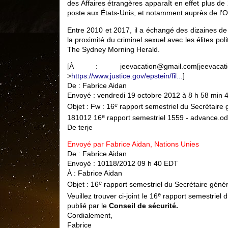
des Affaires étrangères apparaît en effet plus de 
poste aux États-Unis, et notamment auprès de l’O
Entre 2010 et 2017, il a échangé des dizaines de c
la proximité du criminel sexuel avec les élites pol
The Sydney Morning Herald.
[À : jeevacation@gmail.com[jeevacat
>
https://www.justice.gov/epstein/fil...
]
De : Fabrice Aidan
Envoyé : vendredi 19 octobre 2012 à 8 h 58 min 
e
Objet : Fw : 16
rapport semestriel du Secrétaire 
e
181012 16
rapport semestriel 1559 - advance.od
De terje
Envoyé par Fabrice Aidan, Nations Unies
De : Fabrice Aidan
Envoyé : 10118/2012 09 h 40 EDT
À : Fabrice Aidan
e
Objet : 16
rapport semestriel du Secrétaire génér
e
Veuillez trouver ci-joint le 16
rapport semestriel du
publié par le
Conseil de sécurité.
Cordialement,
Fabrice